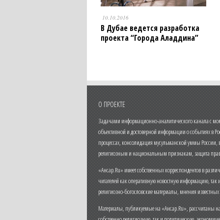
10.10.2016
В Дубае ведется разработка
проекта “Города Аладдина”
О ПРОЕКТЕ
Задачами информационно-аналитического канала с моме
объективной и достоверной информации о событиях в Ро
процессах, консолидация мусульманской уммы России,
религиозным и национальным признакам, защита прав
«Ансар.Ru» имеет собственных корреспондентов в разли
читателей как оперативную новостную информацию, так 
религиозно-богословские материалы, мнения известных
Материалы, публикуемые на «Ансар.Ru», рассчитаны на
собственно религиозную, так и политическую, экономич