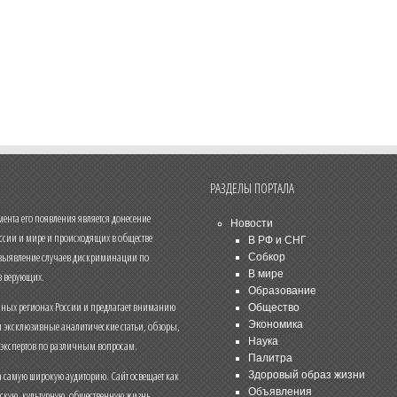
РАЗДЕЛЫ ПОРТАЛА
нта его появления является донесение
Новости
ссии и мире и происходящих в обществе
В РФ и СНГ
 выявление случаев дискриминации по
Собкор
В мире
 верующих.
Образование
чных регионах России и предлагает вниманию
Общество
и эксклюзивные аналитические статьи, обзоры,
Экономика
Наука
 экспертов по различным вопросам.
Палитра
 самую широкую аудиторию. Сайт освещает как
Здоровый образ жизни
Объявления
ескую, культурную, общественную жизнь