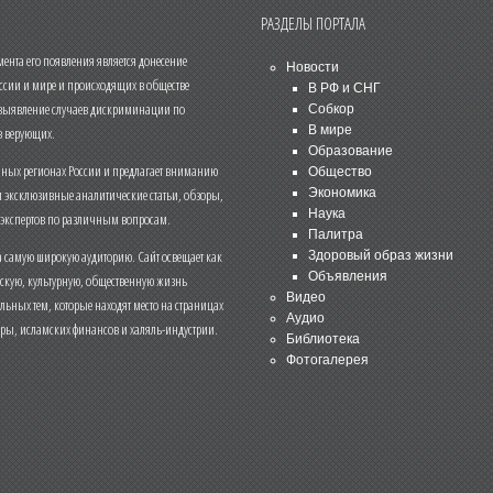
РАЗДЕЛЫ ПОРТАЛА
нта его появления является донесение
Новости
ссии и мире и происходящих в обществе
В РФ и СНГ
 выявление случаев дискриминации по
Собкор
В мире
 верующих.
Образование
чных регионах России и предлагает вниманию
Общество
и эксклюзивные аналитические статьи, обзоры,
Экономика
Наука
 экспертов по различным вопросам.
Палитра
 самую широкую аудиторию. Сайт освещает как
Здоровый образ жизни
Объявления
ескую, культурную, общественную жизнь
Видео
льных тем, которые находят место на страницах
Аудио
еры, исламских финансов и халяль-индустрии.
Библиотека
Фотогалерея