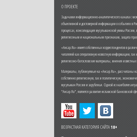
О ПРОЕКТЕ
Задачами информационно-аналитического канала с моме
объективной и достоверной информации о событиях в Ро
процессах, консолидация мусульманской уммы России,
религиозным и национальным признакам, защита прав
«Ансар.Ru» имеет собственных корреспондентов в разли
читателей как оперативную новостную информацию, так 
религиозно-богословские материалы, мнения известных
Материалы, публикуемые на «Ансар.Ru», рассчитаны на
собственно религиозную, так и политическую, экономич
мусульман России и зарубежья. Одной из наиболее актуа
"Ансар.Ru", является развитие исламской банковской сф
ВОЗРАСТНАЯ КАТЕГОРИЯ САЙТА
18+