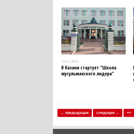
26.11.2014
В Казани стартует "Школа
мусульманского лидера"
← предыдущая
следущая →
<<