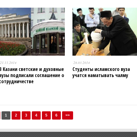
21.11.2014
28.03.2014
В Казани светские и духовные
Студенты исламского вуза
вузы подписали соглашение о
учатся наматывать чалму
сотрудничестве
1
2
3
4
5
6
>>