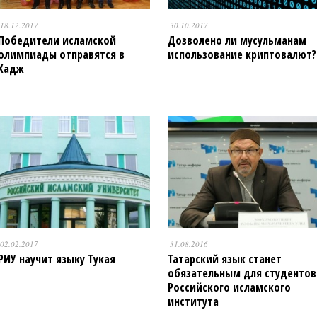
18.12.2017
30.10.2017
Победители исламской
Дозволено ли мусульманам
олимпиады отправятся в
использование криптовалют?
Хадж
02.02.2017
31.08.2016
РИУ научит языку Тукая
Татарский язык станет
обязательным для студентов
Российского исламского
института