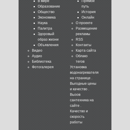
В мире
Прямой
Образование
путь
Общество
История
Экономика
Онлайн
Наука
О проекте
Палитра
Размещение
Здоровый
рекламы
образ жизни
RSS
Объявления
Контакты
Видео
Карта сайта
Аудио
Облако
Библиотека
тегов
Фотогалерея
Установка
водонагревателя
на странице
.
Выгодные цены
и качество .
Вызов
сантехника
на
сайте
.
Качество и
скорость
работы