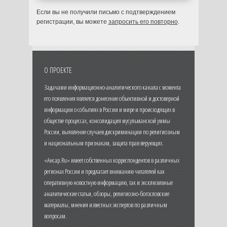
Если вы не получили письмо с подтверждением
регистрации, вы можете
запросить его повторно
.
О ПРОЕКТЕ
Задачами информационно-аналитического канала с момента
его появления является донесение объективной и достоверной
информации о событиях в России и мире и происходящих в
обществе процессах, консолидация мусульманской уммы
России, выявление случаев дискриминации по религиозным
и национальным признакам, защита прав верующих.
«Ансар.Ru» имеет собственных корреспондентов в различных
регионах России и предлагает вниманию читателей как
оперативную новостную информацию, так и эксклюзивные
аналитические статьи, обзоры, религиозно-богословские
материалы, мнения известных экспертов по различным
вопросам.