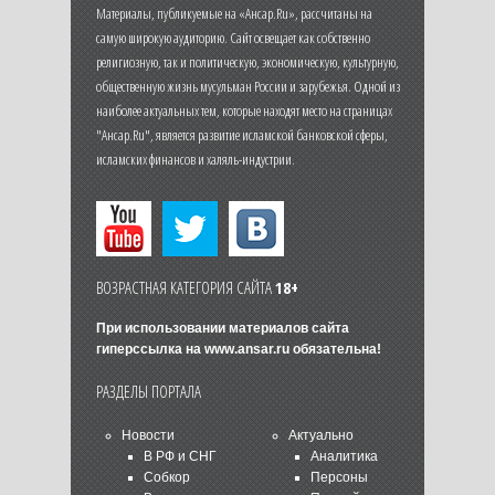
Материалы, публикуемые на «Ансар.Ru», рассчитаны на
самую широкую аудиторию. Сайт освещает как собственно
религиозную, так и политическую, экономическую, культурную,
общественную жизнь мусульман России и зарубежья. Одной из
наиболее актуальных тем, которые находят место на страницах
"Ансар.Ru", является развитие исламской банковской сферы,
исламских финансов и халяль-индустрии.
ВОЗРАСТНАЯ КАТЕГОРИЯ САЙТА
18+
При использовании материалов сайта
гиперссылка на
www.ansar.ru
обязательна!
РАЗДЕЛЫ ПОРТАЛА
Новости
Актуально
В РФ и СНГ
Аналитика
Собкор
Персоны