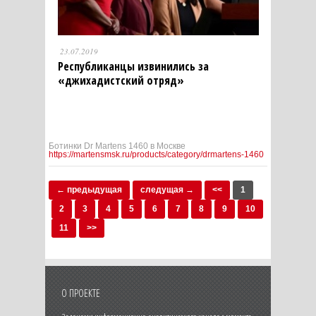
23.07.2019
Республиканцы извинились за
«джихадистский отряд»
Ботинки Dr Martens 1460 в Москве
https://martensmsk.ru/products/category/drmartens-1460
← предыдущая
следущая →
<<
1
2
3
4
5
6
7
8
9
10
11
>>
О ПРОЕКТЕ