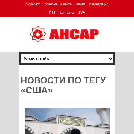
о проекте
реклама на сайте
войти
регистрация
18+
RSS
контакты
НОВОСТИ ПО ТЕГУ
«США»