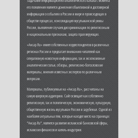
Задачами информационно-аналитического канала с момента
его появления является донесение объективной и достоверной
информации о событиях в России и мире и происходящих в
обществе процессах, консолидация мусульманской уммы
России, выявление случаев дискриминации по религиозным
и национальным признакам, защита прав верующих.
«Ансар.Ru» имеет собственных корреспондентов в различных
регионах России и предлагает вниманию читателей как
оперативную новостную информацию, так и эксклюзивные
аналитические статьи, обзоры, религиозно-богословские
материалы, мнения известных экспертов по различным
вопросам.
Материалы, публикуемые на «Ансар.Ru», рассчитаны на
самую широкую аудиторию. Сайт освещает как собственно
религиозную, так и политическую, экономическую, культурную,
общественную жизнь мусульман России и зарубежья. Одной из
наиболее актуальных тем, которые находят место на страницах
"Ансар.Ru", является развитие исламской банковской сферы,
исламских финансов и халяль-индустрии.