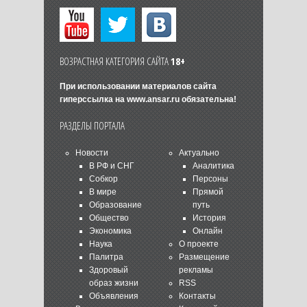
ВОЗРАСТНАЯ КАТЕГОРИЯ САЙТА
18+
При использовании материалов сайта
гиперссылка на
www.ansar.ru
обязательна!
РАЗДЕЛЫ ПОРТАЛА
Новости
Актуально
В РФ и СНГ
Аналитика
Собкор
Персоны
В мире
Прямой
Образование
путь
Общество
История
Экономика
Онлайн
Наука
О проекте
Палитра
Размещение
Здоровый
рекламы
образ жизни
RSS
Объявления
Контакты