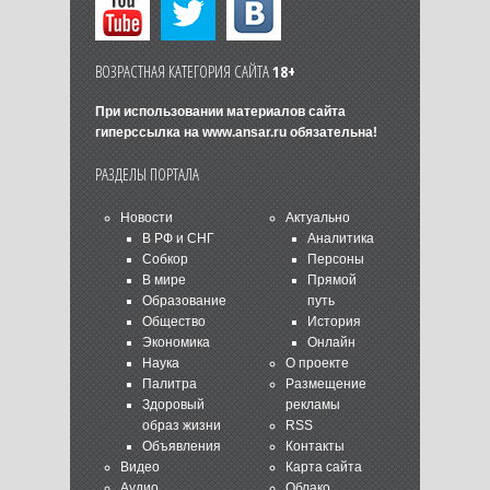
ВОЗРАСТНАЯ КАТЕГОРИЯ САЙТА
18+
При использовании материалов сайта
гиперссылка на
www.ansar.ru
обязательна!
РАЗДЕЛЫ ПОРТАЛА
Новости
Актуально
В РФ и СНГ
Аналитика
Собкор
Персоны
В мире
Прямой
Образование
путь
Общество
История
Экономика
Онлайн
Наука
О проекте
Палитра
Размещение
Здоровый
рекламы
образ жизни
RSS
Объявления
Контакты
Видео
Карта сайта
Аудио
Облако