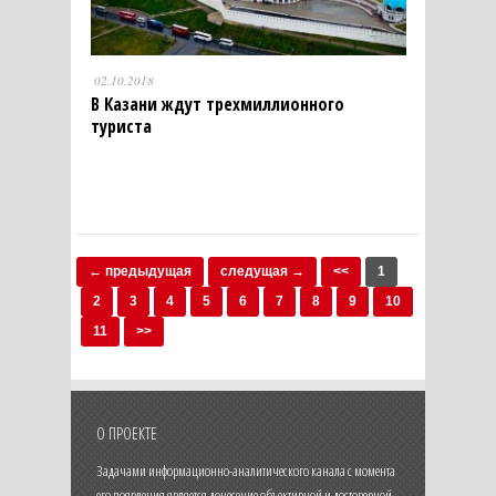
02.10.2018
В Казани ждут трехмиллионного
туриста
← предыдущая
следущая →
<<
1
2
3
4
5
6
7
8
9
10
11
>>
О ПРОЕКТЕ
Задачами информационно-аналитического канала с момента
его появления является донесение объективной и достоверной