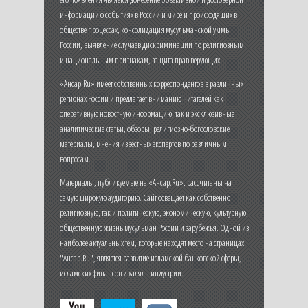
информации о событиях в России и мире и происходящих в
обществе процессах, консолидация мусульманской уммы
России, выявление случаев дискриминации по религиозным
и национальным признакам, защита прав верующих.
«Ансар.Ru» имеет собственных корреспондентов в различных
регионах России и предлагает вниманию читателей как
оперативную новостную информацию, так и эксклюзивные
аналитические статьи, обзоры, религиозно-богословские
материалы, мнения известных экспертов по различным
вопросам.
Материалы, публикуемые на «Ансар.Ru», рассчитаны на
самую широкую аудиторию. Сайт освещает как собственно
религиозную, так и политическую, экономическую, культурную,
общественную жизнь мусульман России и зарубежья. Одной из
наиболее актуальных тем, которые находят место на страницах
"Ансар.Ru", является развитие исламской банковской сферы,
исламских финансов и халяль-индустрии.