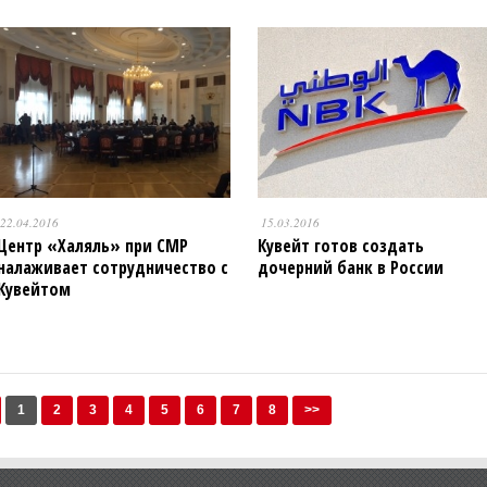
22.04.2016
15.03.2016
Центр «Халяль» при СМР
Кувейт готов создать
налаживает сотрудничество с
дочерний банк в России
Кувейтом
1
2
3
4
5
6
7
8
>>