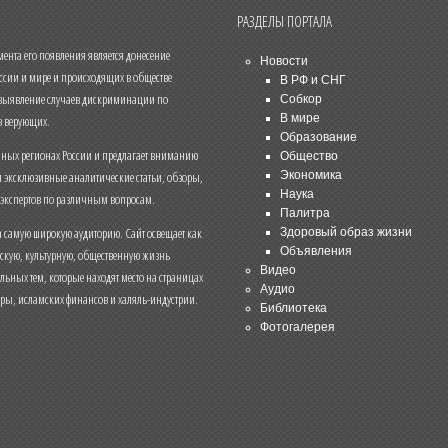
РАЗДЕЛЫ ПОРТАЛА
нта его появления является донесение
Новости
ссии и мире и происходящих в обществе
В РФ и СНГ
 выявление случаев дискриминации по
Собкор
В мире
 верующих.
Образование
чных регионах России и предлагает вниманию
Общество
и эксклюзивные аналитические статьи, обзоры,
Экономика
Наука
 экспертов по различным вопросам.
Палитра
 самую широкую аудиторию. Сайт освещает как
Здоровый образ жизни
Объявления
ескую, культурную, общественную жизнь
Видео
льных тем, которые находят место на страницах
Аудио
еры, исламских финансов и халяль-индустрии.
Библиотека
Фотогалерея