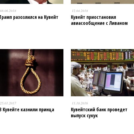
08.06.2018
12.04.2018
Трамп разозлился на Кувейт
Кувейт приостановил
авиасообщение с Ливаном
25.01.2017
11.10.2016
В Кувейте казнили принца
Кувейтский банк проведет
выпуск сукук