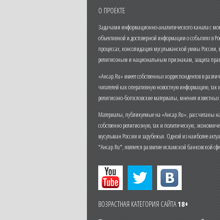
О ПРОЕКТЕ
Задачами информационно-аналитического канала с моме
объективной и достоверной информации о событиях в Ро
процессах, консолидация мусульманской уммы России,
религиозным и национальным признакам, защита прав
«Ансар.Ru» имеет собственных корреспондентов в разли
читателей как оперативную новостную информацию, так 
религиозно-богословские материалы, мнения известных
Материалы, публикуемые на «Ансар.Ru», рассчитаны на
собственно религиозную, так и политическую, экономич
мусульман России и зарубежья. Одной из наиболее актуа
"Ансар.Ru", является развитие исламской банковской сф
ВОЗРАСТНАЯ КАТЕГОРИЯ САЙТА
18+