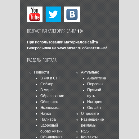
ВОЗРАСТНАЯ КАТЕГОРИЯ САЙТА
18+
При использовании материалов сайта
гиперссылка на
www.ansar.ru
обязательна!
РАЗДЕЛЫ ПОРТАЛА
Новости
Актуально
В РФ и СНГ
Аналитика
Собкор
Персоны
В мире
Прямой
Образование
путь
Общество
История
Экономика
Онлайн
Наука
О проекте
Палитра
Размещение
Здоровый
рекламы
образ жизни
RSS
Объявления
Контакты