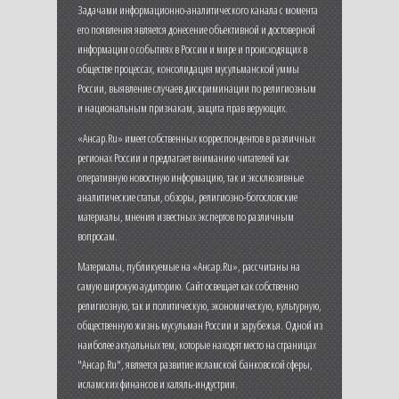
Задачами информационно-аналитического канала с момента
его появления является донесение объективной и достоверной
информации о событиях в России и мире и происходящих в
обществе процессах, консолидация мусульманской уммы
России, выявление случаев дискриминации по религиозным
и национальным признакам, защита прав верующих.
«Ансар.Ru» имеет собственных корреспондентов в различных
регионах России и предлагает вниманию читателей как
оперативную новостную информацию, так и эксклюзивные
аналитические статьи, обзоры, религиозно-богословские
материалы, мнения известных экспертов по различным
вопросам.
Материалы, публикуемые на «Ансар.Ru», рассчитаны на
самую широкую аудиторию. Сайт освещает как собственно
религиозную, так и политическую, экономическую, культурную,
общественную жизнь мусульман России и зарубежья. Одной из
наиболее актуальных тем, которые находят место на страницах
"Ансар.Ru", является развитие исламской банковской сферы,
исламских финансов и халяль-индустрии.