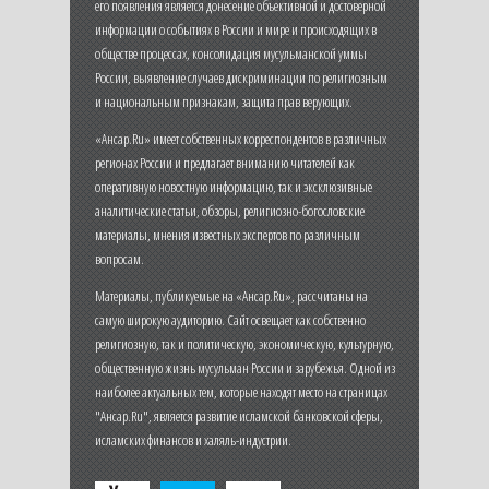
его появления является донесение объективной и достоверной
информации о событиях в России и мире и происходящих в
обществе процессах, консолидация мусульманской уммы
России, выявление случаев дискриминации по религиозным
и национальным признакам, защита прав верующих.
«Ансар.Ru» имеет собственных корреспондентов в различных
регионах России и предлагает вниманию читателей как
оперативную новостную информацию, так и эксклюзивные
аналитические статьи, обзоры, религиозно-богословские
материалы, мнения известных экспертов по различным
вопросам.
Материалы, публикуемые на «Ансар.Ru», рассчитаны на
самую широкую аудиторию. Сайт освещает как собственно
религиозную, так и политическую, экономическую, культурную,
общественную жизнь мусульман России и зарубежья. Одной из
наиболее актуальных тем, которые находят место на страницах
"Ансар.Ru", является развитие исламской банковской сферы,
исламских финансов и халяль-индустрии.