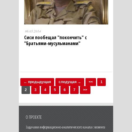
06.05.2014
Сиси пообещал "покончить" с
"Братьями-мусульманами"
← предыдущая
следущая →
<<
1
2
3
4
5
6
7
>>
О ПРОЕКТЕ
Задачами информационно-аналитического канала с момента