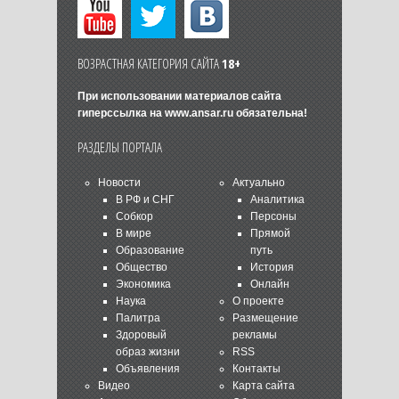
ВОЗРАСТНАЯ КАТЕГОРИЯ САЙТА
18+
При использовании материалов сайта
гиперссылка на
www.ansar.ru
обязательна!
РАЗДЕЛЫ ПОРТАЛА
Новости
Актуально
В РФ и СНГ
Аналитика
Собкор
Персоны
В мире
Прямой
Образование
путь
Общество
История
Экономика
Онлайн
Наука
О проекте
Палитра
Размещение
Здоровый
рекламы
образ жизни
RSS
Объявления
Контакты
Видео
Карта сайта