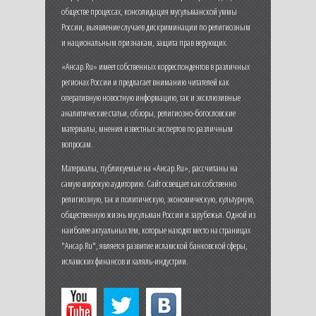
обществе процессах, консолидация мусульманской уммы
России, выявление случаев дискриминации по религиозным
и национальным признакам, защита прав верующих.
«Ансар.Ru» имеет собственных корреспондентов в различных
регионах России и предлагает вниманию читателей как
оперативную новостную информацию, так и эксклюзивные
аналитические статьи, обзоры, религиозно-богословские
материалы, мнения известных экспертов по различным
вопросам.
Материалы, публикуемые на «Ансар.Ru», рассчитаны на
самую широкую аудиторию. Сайт освещает как собственно
религиозную, так и политическую, экономическую, культурную,
общественную жизнь мусульман России и зарубежья. Одной из
наиболее актуальных тем, которые находят место на страницах
"Ансар.Ru", является развитие исламской банковской сферы,
исламских финансов и халяль-индустрии.