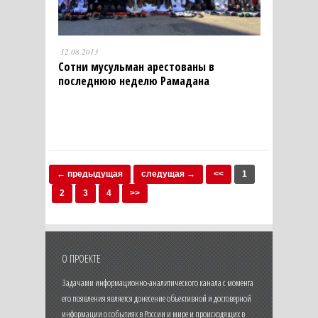
12.08.2013
Сотни мусульман арестованы в
последнюю неделю Рамадана
← предыдущая
следущая →
<<
1
2
3
4
>>
О ПРОЕКТЕ
Задачами информационно-аналитического канала с момента
его появления является донесение объективной и достоверной
информации о событиях в России и мире и происходящих в