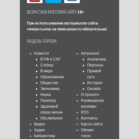
ВОЗРАСТНАЯ КАТЕГОРИЯ САЙТА
18+
При использовании материалов сайта
гиперссылка на
www.ansar.ru
обязательна!
РАЗДЕЛЫ ПОРТАЛА
Новости
Актуально
В РФ и СНГ
Аналитика
Собкор
Персоны
В мире
Прямой
Образование
путь
Общество
История
Экономика
Онлайн
Наука
О проекте
Палитра
Размещение
Здоровый
рекламы
образ жизни
RSS
Объявления
Контакты
Видео
Карта сайта
Аудио
Облако
Библиотека
тегов