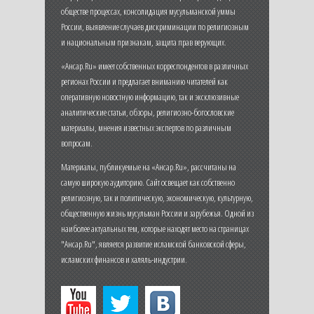
обществе процессах, консолидация мусульманской уммы
России, выявление случаев дискриминации по религиозным
и национальным признакам, защита прав верующих.
«Ансар.Ru» имеет собственных корреспондентов в различных
регионах России и предлагает вниманию читателей как
оперативную новостную информацию, так и эксклюзивные
аналитические статьи, обзоры, религиозно-богословские
материалы, мнения известных экспертов по различным
вопросам.
Материалы, публикуемые на «Ансар.Ru», рассчитаны на
самую широкую аудиторию. Сайт освещает как собственно
религиозную, так и политическую, экономическую, культурную,
общественную жизнь мусульман России и зарубежья. Одной из
наиболее актуальных тем, которые находят место на страницах
"Ансар.Ru", является развитие исламской банковской сферы,
исламских финансов и халяль-индустрии.