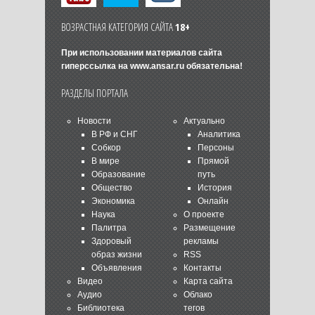
ВОЗРАСТНАЯ КАТЕГОРИЯ САЙТА
18+
При использовании материалов сайта
гиперссылка на
www.ansar.ru
обязательна!
РАЗДЕЛЫ ПОРТАЛА
Новости
Актуально
В РФ и СНГ
Аналитика
Собкор
Персоны
В мире
Прямой
Образование
путь
Общество
История
Экономика
Онлайн
Наука
О проекте
Палитра
Размещение
Здоровый
рекламы
образ жизни
RSS
Объявления
Контакты
Видео
Карта сайта
Аудио
Облако
Библиотека
тегов