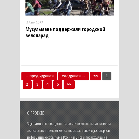
21.09.2017
Мусульмане поддержали городской
велопарад
← предыдущая
следущая →
<<
1
2
3
4
5
>>
О ПРОЕКТЕ
Задачами информационно-аналитического канала с момента
его появления является донесение объективной и достоверной
информации о событиях в России и мире и происходящих в