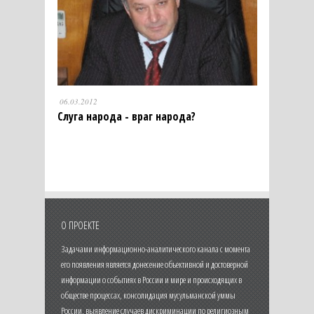
06.03.2012
Слуга народа - враг народа?
О ПРОЕКТЕ
Задачами информационно-аналитического канала с момента
его появления является донесение объективной и достоверной
информации о событиях в России и мире и происходящих в
обществе процессах, консолидация мусульманской уммы
России, выявление случаев дискриминации по религиозным