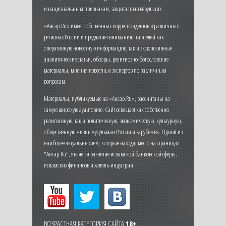
и национальным признакам, защита прав верующих.
«Ансар.Ru» имеет собственных корреспондентов в различных
регионах России и предлагает вниманию читателей как
оперативную новостную информацию, так и эксклюзивные
аналитические статьи, обзоры, религиозно-богословские
материалы, мнения известных экспертов по различным
вопросам.
Материалы, публикуемые на «Ансар.Ru», рассчитаны на
самую широкую аудиторию. Сайт освещает как собственно
религиозную, так и политическую, экономическую, культурную,
общественную жизнь мусульман России и зарубежья. Одной из
наиболее актуальных тем, которые находят место на страницах
"Ансар.Ru", является развитие исламской банковской сферы,
исламских финансов и халяль-индустрии.
ВОЗРАСТНАЯ КАТЕГОРИЯ САЙТА
18+