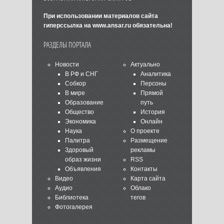
При использовании материалов сайта
гиперссылка на
www.ansar.ru
обязательна!
РАЗДЕЛЫ ПОРТАЛА
Новости
Актуально
В РФ и СНГ
Аналитика
Собкор
Персоны
В мире
Прямой
Образование
путь
Общество
История
Экономика
Онлайн
Наука
О проекте
Палитра
Размещение
Здоровый
рекламы
образ жизни
RSS
Объявления
Контакты
Видео
Карта сайта
Аудио
Облако
Библиотека
тегов
Фотогалерея