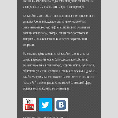
России, выявление случаев дискриминации по религиозным
и национальным признакам, защита прав верующих.
«Ансар.Ru» имеет собственных корреспондентов в различных
регионах России и предлагает вниманию читателей как
оперативную новостную информацию, так и эксклюзивные
аналитические статьи, обзоры, религиозно-богословские
материалы, мнения известных экспертов по различным
вопросам.
Материалы, публикуемые на «Ансар.Ru», рассчитаны на
самую широкую аудиторию. Сайт освещает как собственно
религиозную, так и политическую, экономическую, культурную,
общественную жизнь мусульман России и зарубежья. Одной из
наиболее актуальных тем, которые находят место на страницах
"Ансар.Ru", является развитие исламской банковской сферы,
исламских финансов и халяль-индустрии.