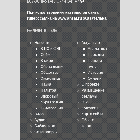
ВОЗРАСТНАЯ КАТЕГОРИЯ САЙТА
18+
При использовании материалов сайта
гиперссылка на
www.ansar.ru
обязательна!
РАЗДЕЛЫ ПОРТАЛА
Новости
Актуально
В РФ и СНГ
Аналитика
Собкор
Персоны
В мире
Прямой
Образование
путь
Общество
История
Экономика
Онлайн
Наука
О проекте
Палитра
Размещение
Здоровый
рекламы
образ жизни
RSS
Объявления
Контакты
Видео
Карта сайта
Аудио
Облако
Библиотека
тегов
Фотогалерея