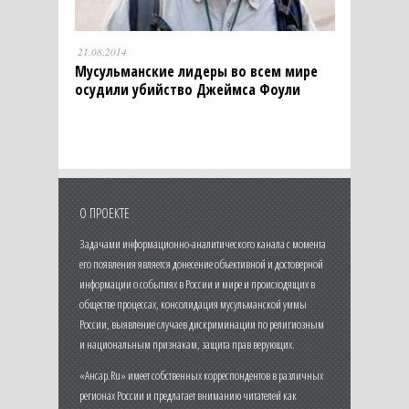
21.08.2014
Мусульманские лидеры во всем мире
осудили убийство Джеймса Фоули
О ПРОЕКТЕ
Задачами информационно-аналитического канала с момента
его появления является донесение объективной и достоверной
информации о событиях в России и мире и происходящих в
обществе процессах, консолидация мусульманской уммы
России, выявление случаев дискриминации по религиозным
и национальным признакам, защита прав верующих.
«Ансар.Ru» имеет собственных корреспондентов в различных
регионах России и предлагает вниманию читателей как