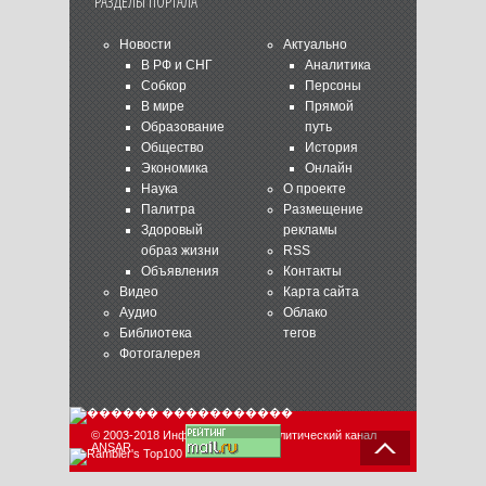
РАЗДЕЛЫ ПОРТАЛА
Новости
Актуально
В РФ и СНГ
Аналитика
Собкор
Персоны
В мире
Прямой
Образование
путь
Общество
История
Экономика
Онлайн
Наука
О проекте
Палитра
Размещение
Здоровый
рекламы
образ жизни
RSS
Объявления
Контакты
Видео
Карта сайта
Аудио
Облако
Библиотека
тегов
Фотогалерея
© 2003-2018 Информационно-аналитический канал
ANSAR