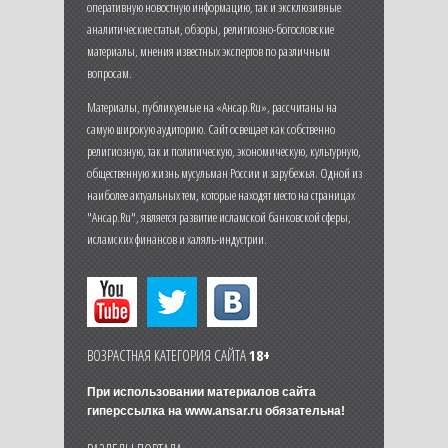
оперативную новостную информацию, так и эксклюзивные
аналитические статьи, обзоры, религиозно-богословские
материалы, мнения известных экспертов по различным
вопросам.
Материалы, публикуемые на «Ансар.Ru», рассчитаны на
самую широкую аудиторию. Сайт освещает как собственно
религиозную, так и политическую, экономическую, культурную,
общественную жизнь мусульман России и зарубежья. Одной из
наиболее актуальных тем, которые находят место на страницах
"Ансар.Ru", является развитие исламской банковской сферы,
исламских финансов и халяль-индустрии.
ВОЗРАСТНАЯ КАТЕГОРИЯ САЙТА
18+
При использовании материалов сайта
гиперссылка на
www.ansar.ru
обязательна!