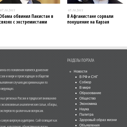
07.10.2011
05.10.2011
Обама обвинил Пакистан в
В Афганистане сорвали
связях с экстремистами
покушение на Карзая
РАЗДЕЛЫ ПОРТАЛА
нта его появления является донесение
Новости
ссии и мире и происходящих в обществе
В РФ и СНГ
 выявление случаев дискриминации по
Собкор
В мире
 верующих.
Образование
чных регионах России и предлагает вниманию
Общество
и эксклюзивные аналитические статьи, обзоры,
Экономика
Наука
 экспертов по различным вопросам.
Палитра
 самую широкую аудиторию. Сайт освещает как
Здоровый образ жизни
Объявления
ескую, культурную, общественную жизнь