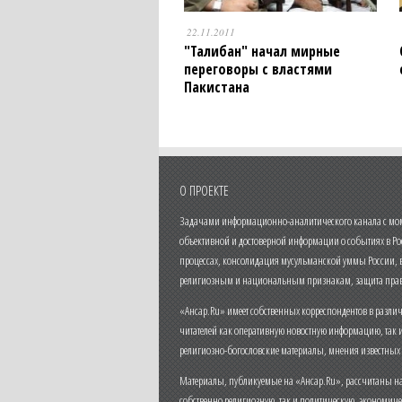
22.11.2011
"Талибан" начал мирные
переговоры с властями
Пакистана
О ПРОЕКТЕ
Задачами информационно-аналитического канала с моме
объективной и достоверной информации о событиях в Ро
процессах, консолидация мусульманской уммы России,
религиозным и национальным признакам, защита прав
«Ансар.Ru» имеет собственных корреспондентов в разли
читателей как оперативную новостную информацию, так 
религиозно-богословские материалы, мнения известных
Материалы, публикуемые на «Ансар.Ru», рассчитаны на
собственно религиозную, так и политическую, экономич