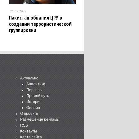
26.09.2011
Пакистан обвинил ЦРУ в
создании террористической
группировки
Актуально
Аналитика
Персоны
Прямой путь
История
Онлайн
О проекте
Размещение рекламы
RSS
Контакты
Карта сайта