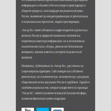
информации о событиях в России и мире и происходящих в
обществе процессах, консолидация мусульманской уммы
России, выявление случаев дискриминации по религиозным
и национальным признакам, защита прав верующих.
«Ансар.Ru» имеет собственных корреспондентов в различных
регионах России и предлагает вниманию читателей как
оперативную новостную информацию, так и эксклюзивные
аналитические статьи, обзоры, религиозно-богословские
материалы, мнения известных экспертов по различным
вопросам.
Материалы, публикуемые на «Ансар.Ru», рассчитаны на
самую широкую аудиторию. Сайт освещает как собственно
религиозную, так и политическую, экономическую, культурную,
общественную жизнь мусульман России и зарубежья. Одной из
наиболее актуальных тем, которые находят место на страницах
"Ансар.Ru", является развитие исламской банковской сферы,
исламских финансов и халяль-индустрии.