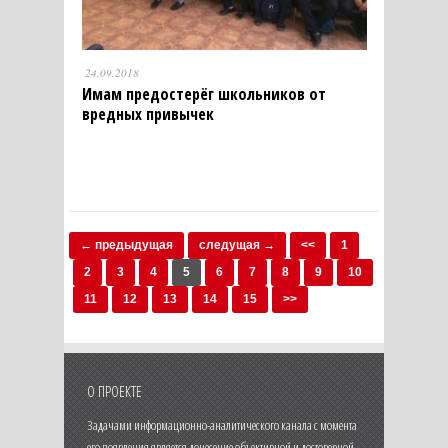
24.09.2018
Имам предостерёг школьников от
вредных привычек
← предыдущая
следущая →
<<
1
2
3
4
5
6
7
8
9
10
11
12
13
14
15
>>
О ПРОЕКТЕ
Задачами информационно-аналитического канала с момента
его появления является донесение объективной и достоверной