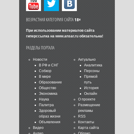
ВОЗРАСТНАЯ КАТЕГОРИЯ САЙТА
18+
При использовании материалов сайта
гиперссылка на
www.ansar.ru
обязательна!
РАЗДЕЛЫ ПОРТАЛА
Новости
Актуально
В РФ и СНГ
Аналитика
Собкор
Персоны
В мире
Прямой
Образование
путь
Общество
История
Экономика
Онлайн
Наука
О проекте
Палитра
Размещение
Здоровый
рекламы
образ жизни
RSS
Объявления
Контакты
Видео
Карта сайта
Аудио
Облако