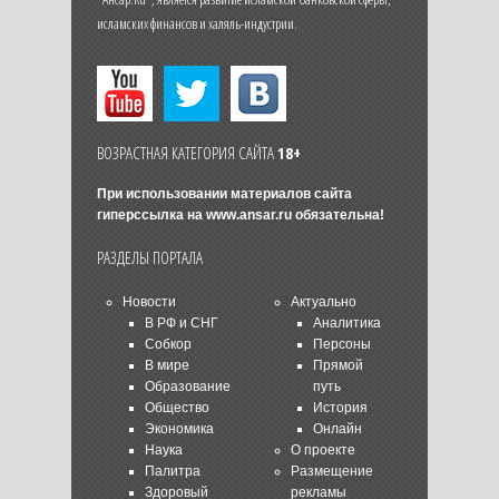
исламских финансов и халяль-индустрии.
ВОЗРАСТНАЯ КАТЕГОРИЯ САЙТА
18+
При использовании материалов сайта
гиперссылка на
www.ansar.ru
обязательна!
РАЗДЕЛЫ ПОРТАЛА
Новости
Актуально
В РФ и СНГ
Аналитика
Собкор
Персоны
В мире
Прямой
Образование
путь
Общество
История
Экономика
Онлайн
Наука
О проекте
Палитра
Размещение
Здоровый
рекламы