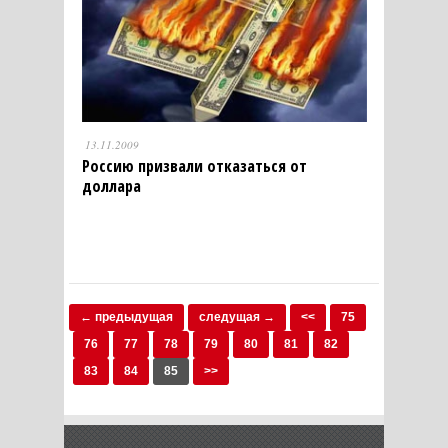
13.11.2009
Россию призвали отказаться от
доллара
← предыдущая
следущая →
<<
75
76
77
78
79
80
81
82
83
84
85
>>