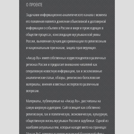
О ПРОЕКТЕ
Задачами информационно-аналитического канала с момента
его появления является донесение объективной и достоверной
информации о событиях в России и мире и происходящих в
обществе процессах, консолидация мусульманской уммы
России, выявление случаев дискриминации по религиозным
и национальным признакам, защита прав верующих.
«Ансар.Ru» имеет собственных корреспондентов в различных
регионах России и предлагает вниманию читателей как
оперативную новостную информацию, так и эксклюзивные
аналитические статьи, обзоры, религиозно-богословские
материалы, мнения известных экспертов по различным
вопросам.
Материалы, публикуемые на «Ансар.Ru», рассчитаны на
самую широкую аудиторию. Сайт освещает как собственно
религиозную, так и политическую, экономическую, культурную,
общественную жизнь мусульман России и зарубежья. Одной из
наиболее актуальных тем, которые находят место на страницах
"Ансар.Ru", является развитие исламской банковской сферы,