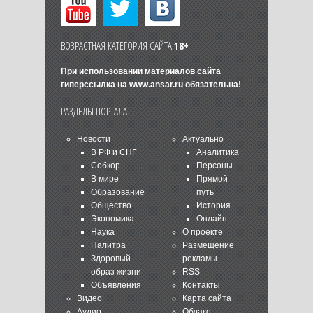
ВОЗРАСТНАЯ КАТЕГОРИЯ САЙТА
18+
При использовании материалов сайта
гиперссылка на
www.ansar.ru
обязательна!
РАЗДЕЛЫ ПОРТАЛА
Новости
Актуально
В РФ и СНГ
Аналитика
Собкор
Персоны
В мире
Прямой
Образование
путь
Общество
История
Экономика
Онлайн
Наука
О проекте
Палитра
Размещение
Здоровый
рекламы
образ жизни
RSS
Объявления
Контакты
Видео
Карта сайта
Аудио
Облако