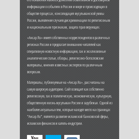
информации о событиях в России и мире и происходящих в
обществе процессах, консолидация мусульманской уммы
России, выявление случаев дискриминации по религиозным
и национальным признакам, защита прав верующих.
«Ансар.Ru» имеет собственных корреспондентов в различных
регионах России и предлагает вниманию читателей как
оперативную новостную информацию, так и эксклюзивные
аналитические статьи, обзоры, религиозно-богословские
материалы, мнения известных экспертов по различным
вопросам.
Материалы, публикуемые на «Ансар.Ru», рассчитаны на
самую широкую аудиторию. Сайт освещает как собственно
религиозную, так и политическую, экономическую, культурную,
общественную жизнь мусульман России и зарубежья. Одной из
наиболее актуальных тем, которые находят место на страницах
"Ансар.Ru", является развитие исламской банковской сферы,
исламских финансов и халяль-индустрии.