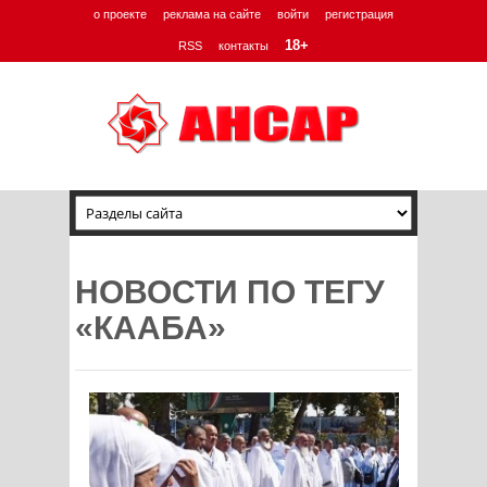
о проекте
реклама на сайте
войти
регистрация
18+
RSS
контакты
НОВОСТИ ПО ТЕГУ
«КААБА»