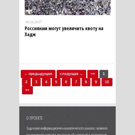
09.10.2017
Россиянам могут увеличить квоту на
Хадж
← предыдущая
следущая →
<<
1
2
3
4
5
6
7
8
9
10
>>
О ПРОЕКТЕ
Задачами информационно-аналитического канала с момента
его появления является донесение объективной и достоверной