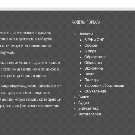
РАЗДЕЛЫ ПОРТАЛА
нта его появления является донесение
Новости
ссии и мире и происходящих в обществе
В РФ и СНГ
 выявление случаев дискриминации по
Собкор
В мире
 верующих.
Образование
чных регионах России и предлагает вниманию
Общество
и эксклюзивные аналитические статьи, обзоры,
Экономика
Наука
 экспертов по различным вопросам.
Палитра
 самую широкую аудиторию. Сайт освещает как
Здоровый образ жизни
Объявления
ескую, культурную, общественную жизнь
Видео
льных тем, которые находят место на страницах
Аудио
еры, исламских финансов и халяль-индустрии.
Библиотека
Фотогалерея