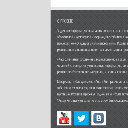
О ПРОЕКТЕ
Задачами информационно-аналитического канала с моме
объективной и достоверной информации о событиях в Ро
процессах, консолидация мусульманской уммы России,
религиозным и национальным признакам, защита прав
«Ансар.Ru» имеет собственных корреспондентов в разли
читателей как оперативную новостную информацию, так 
религиозно-богословские материалы, мнения известных
Материалы, публикуемые на «Ансар.Ru», рассчитаны на
собственно религиозную, так и политическую, экономич
мусульман России и зарубежья. Одной из наиболее актуа
"Ансар.Ru", является развитие исламской банковской сф