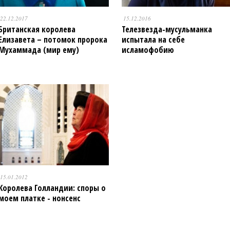
22.12.2017
15.12.2016
Британская королева
Телезвезда-мусульманка
Елизавета – потомок пророка
испытала на себе
Мухаммада (мир ему)
исламофобию
15.01.2012
Королева Голландии: споры о
моем платке - нонсенс