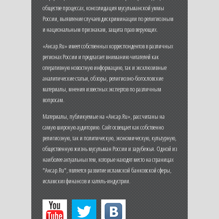
обществе процессах, консолидация мусульманской уммы
России, выявление случаев дискриминации по религиозным
и национальным признакам, защита прав верующих.
«Ансар.Ru» имеет собственных корреспондентов в различных
регионах России и предлагает вниманию читателей как
оперативную новостную информацию, так и эксклюзивные
аналитические статьи, обзоры, религиозно-богословские
материалы, мнения известных экспертов по различным
вопросам.
Материалы, публикуемые на «Ансар.Ru», рассчитаны на
самую широкую аудиторию. Сайт освещает как собственно
религиозную, так и политическую, экономическую, культурную,
общественную жизнь мусульман России и зарубежья. Одной из
наиболее актуальных тем, которые находят место на страницах
"Ансар.Ru", является развитие исламской банковской сферы,
исламских финансов и халяль-индустрии.