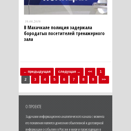
16.08.2016
В Махачкале полиция задержала
бородатых посетителей тренажерного
зала
← предыдущая
следущая →
<<
1
2
3
4
5
6
7
8
9
>>
О ПРОЕКТЕ
Задачами информационно-аналитического канала с момента
его появления является донесение объективной и достоверной
информации о событиях в России и мире и происходящих в