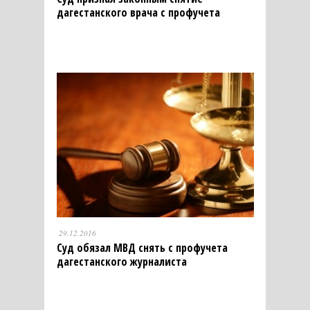
дагестанского врача с профучета
29.12.2016
Суд обязал МВД снять с профучета
дагестанского журналиста