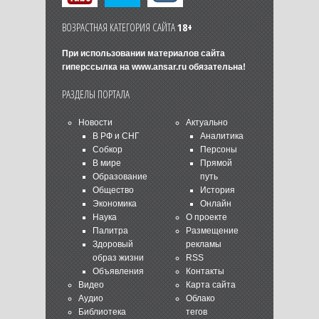
ВОЗРАСТНАЯ КАТЕГОРИЯ САЙТА
18+
При использовании материалов сайта
гиперссылка на
www.ansar.ru
обязательна!
РАЗДЕЛЫ ПОРТАЛА
Новости
Актуально
В РФ и СНГ
Аналитика
Собкор
Персоны
В мире
Прямой
Образование
путь
Общество
История
Экономика
Онлайн
Наука
О проекте
Палитра
Размещение
Здоровый
рекламы
образ жизни
RSS
Объявления
Контакты
Видео
Карта сайта
Аудио
Облако
Библиотека
тегов