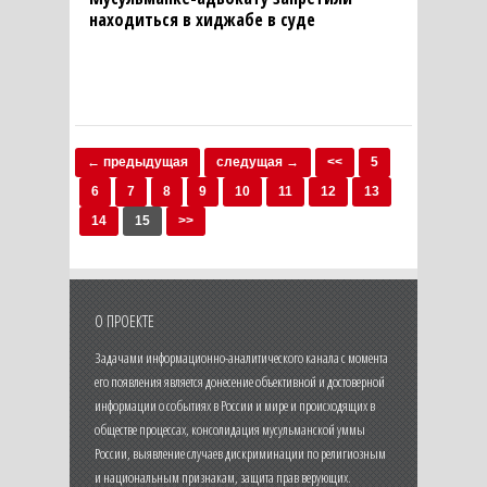
находиться в хиджабе в суде
← предыдущая
следущая →
<<
5
6
7
8
9
10
11
12
13
14
15
>>
О ПРОЕКТЕ
Задачами информационно-аналитического канала с момента
его появления является донесение объективной и достоверной
информации о событиях в России и мире и происходящих в
обществе процессах, консолидация мусульманской уммы
России, выявление случаев дискриминации по религиозным
и национальным признакам, защита прав верующих.