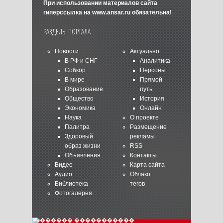
При использовании материалов сайта
гиперссылка на
www.ansar.ru
обязательна!
РАЗДЕЛЫ ПОРТАЛА
Новости
Актуально
В РФ и СНГ
Аналитика
Собкор
Персоны
В мире
Прямой
Образование
путь
Общество
История
Экономика
Онлайн
Наука
О проекте
Палитра
Размещение
Здоровый
рекламы
образ жизни
RSS
Объявления
Контакты
Видео
Карта сайта
Аудио
Облако
Библиотека
тегов
Фотогалерея