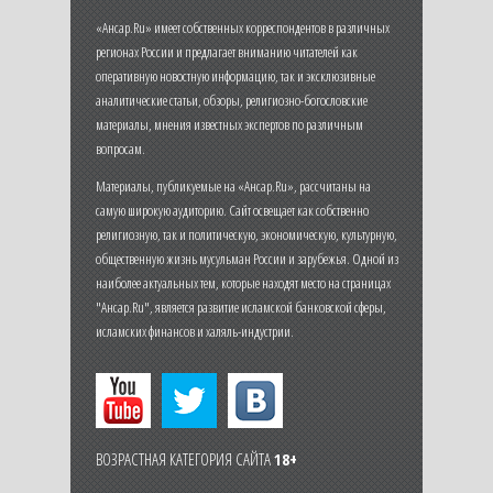
«Ансар.Ru» имеет собственных корреспондентов в различных
регионах России и предлагает вниманию читателей как
оперативную новостную информацию, так и эксклюзивные
аналитические статьи, обзоры, религиозно-богословские
материалы, мнения известных экспертов по различным
вопросам.
Материалы, публикуемые на «Ансар.Ru», рассчитаны на
самую широкую аудиторию. Сайт освещает как собственно
религиозную, так и политическую, экономическую, культурную,
общественную жизнь мусульман России и зарубежья. Одной из
наиболее актуальных тем, которые находят место на страницах
"Ансар.Ru", является развитие исламской банковской сферы,
исламских финансов и халяль-индустрии.
ВОЗРАСТНАЯ КАТЕГОРИЯ САЙТА
18+