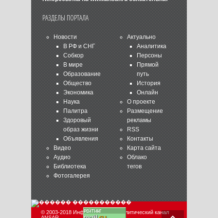
РАЗДЕЛЫ ПОРТАЛА
Новости
Актуально
В РФ и СНГ
Аналитика
Собкор
Персоны
В мире
Прямой
Образование
путь
Общество
История
Экономика
Онлайн
Наука
О проекте
Палитра
Размещение
Здоровый
рекламы
образ жизни
RSS
Объявления
Контакты
Видео
Карта сайта
Аудио
Облако
Библиотека
тегов
Фотогалерея
© 2003-2018 Информационно-аналитический канал
ANSAR