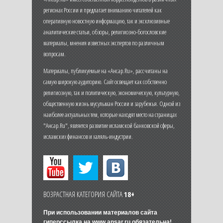
регионах России и предлагает вниманию читателей как
оперативную новостную информацию, так и эксклюзивные
аналитические статьи, обзоры, религиозно-богословские
материалы, мнения известных экспертов по различным
вопросам.
Материалы, публикуемые на «Ансар.Ru», рассчитаны на
самую широкую аудиторию. Сайт освещает как собственно
религиозную, так и политическую, экономическую, культурную,
общественную жизнь мусульман России и зарубежья. Одной из
наиболее актуальных тем, которые находят место на страницах
"Ансар.Ru", является развитие исламской банковской сферы,
исламских финансов и халяль-индустрии.
ВОЗРАСТНАЯ КАТЕГОРИЯ САЙТА
18+
При использовании материалов сайта
гиперссылка на
www.ansar.ru
обязательна!