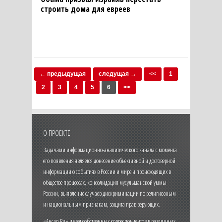
строить дома для евреев
← предыдущая
следущая →
<<
1
2
3
4
5
6
>>
О ПРОЕКТЕ
Задачами информационно-аналитического канала с момента
его появления является донесение объективной и достоверной
информации о событиях в России и мире и происходящих в
обществе процессах, консолидация мусульманской уммы
России, выявление случаев дискриминации по религиозным
и национальным признакам, защита прав верующих.
«Ансар.Ru» имеет собственных корреспондентов в различных