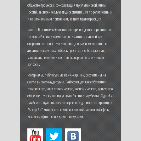
обществе процессах, консолидация мусульманской уммы
России, выявление случаев дискриминации по религиозным
и национальным признакам, защита прав верующих.
«Ансар.Ru» имеет собственных корреспондентов в различных
регионах России и предлагает вниманию читателей как
оперативную новостную информацию, так и эксклюзивные
аналитические статьи, обзоры, религиозно-богословские
материалы, мнения известных экспертов по различным
вопросам.
Материалы, публикуемые на «Ансар.Ru», рассчитаны на
самую широкую аудиторию. Сайт освещает как собственно
религиозную, так и политическую, экономическую, культурную,
общественную жизнь мусульман России и зарубежья. Одной из
наиболее актуальных тем, которые находят место на страницах
"Ансар.Ru", является развитие исламской банковской сферы,
исламских финансов и халяль-индустрии.