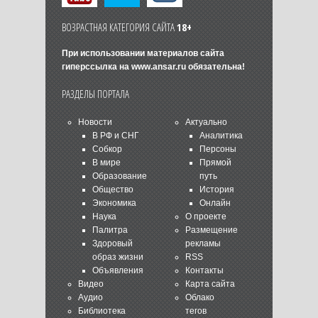
ВОЗРАСТНАЯ КАТЕГОРИЯ САЙТА
18+
При использовании материалов сайта
гиперссылка на
www.ansar.ru
обязательна!
РАЗДЕЛЫ ПОРТАЛА
Новости
Актуально
В РФ и СНГ
Аналитика
Собкор
Персоны
В мире
Прямой
Образование
путь
Общество
История
Экономика
Онлайн
Наука
О проекте
Палитра
Размещение
Здоровый
рекламы
образ жизни
RSS
Объявления
Контакты
Видео
Карта сайта
Аудио
Облако
Библиотека
тегов