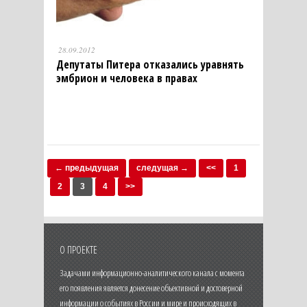
28.09.2012
Депутаты Питера отказались уравнять
эмбрион и человека в правах
← предыдущая
следущая →
<<
1
2
3
4
>>
О ПРОЕКТЕ
Задачами информационно-аналитического канала с момента
его появления является донесение объективной и достоверной
информации о событиях в России и мире и происходящих в