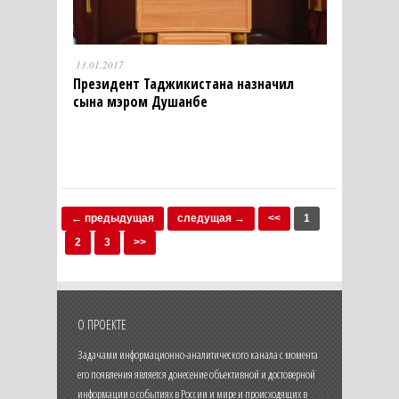
13.01.2017
Президент Таджикистана назначил
сына мэром Душанбе
← предыдущая
следущая →
<<
1
2
3
>>
О ПРОЕКТЕ
Задачами информационно-аналитического канала с момента
его появления является донесение объективной и достоверной
информации о событиях в России и мире и происходящих в