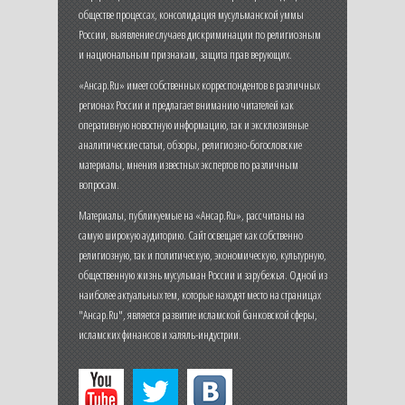
обществе процессах, консолидация мусульманской уммы
России, выявление случаев дискриминации по религиозным
и национальным признакам, защита прав верующих.
«Ансар.Ru» имеет собственных корреспондентов в различных
регионах России и предлагает вниманию читателей как
оперативную новостную информацию, так и эксклюзивные
аналитические статьи, обзоры, религиозно-богословские
материалы, мнения известных экспертов по различным
вопросам.
Материалы, публикуемые на «Ансар.Ru», рассчитаны на
самую широкую аудиторию. Сайт освещает как собственно
религиозную, так и политическую, экономическую, культурную,
общественную жизнь мусульман России и зарубежья. Одной из
наиболее актуальных тем, которые находят место на страницах
"Ансар.Ru", является развитие исламской банковской сферы,
исламских финансов и халяль-индустрии.