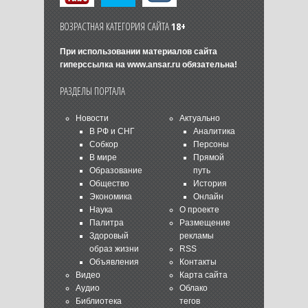
ВОЗРАСТНАЯ КАТЕГОРИЯ САЙТА
18+
При использовании материалов сайта
гиперссылка на
www.ansar.ru
обязательна!
РАЗДЕЛЫ ПОРТАЛА
Новости
Актуально
В РФ и СНГ
Аналитика
Собкор
Персоны
В мире
Прямой
Образование
путь
Общество
История
Экономика
Онлайн
Наука
О проекте
Палитра
Размещение
Здоровый
рекламы
образ жизни
RSS
Объявления
Контакты
Видео
Карта сайта
Аудио
Облако
Библиотека
тегов