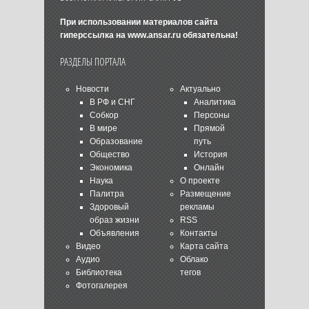
При использовании материалов сайта
гиперссылка на
www.ansar.ru
обязательна!
РАЗДЕЛЫ ПОРТАЛА
Новости
Актуально
В РФ и СНГ
Аналитика
Собкор
Персоны
В мире
Прямой
Образование
путь
Общество
История
Экономика
Онлайн
Наука
О проекте
Палитра
Размещение
Здоровый
рекламы
образ жизни
RSS
Объявления
Контакты
Видео
Карта сайта
Аудио
Облако
Библиотека
тегов
Фотогалерея