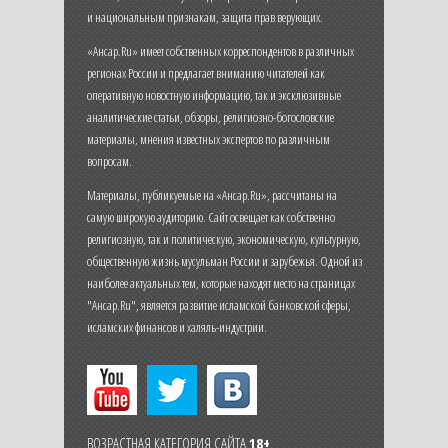
и национальным признакам, защита прав верующих.
«Ансар.Ru» имеет собственных корреспондентов в различных
регионах России и предлагает вниманию читателей как
оперативную новостную информацию, так и эксклюзивные
аналитические статьи, обзоры, религиозно-богословские
материалы, мнения известных экспертов по различным
вопросам.
Материалы, публикуемые на «Ансар.Ru», рассчитаны на
самую широкую аудиторию. Сайт освещает как собственно
религиозную, так и политическую, экономическую, культурную,
общественную жизнь мусульман России и зарубежья. Одной из
наиболее актуальных тем, которые находят место на страницах
"Ансар.Ru", является развитие исламской банковской сферы,
исламских финансов и халяль-индустрии.
ВОЗРАСТНАЯ КАТЕГОРИЯ САЙТА
18+