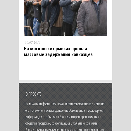
30.07.2013
На московских рынках прошли
массовые задержания кавказцев
О ПРОЕКТЕ
Задачами информационно-аналитического канала с момента
его появления является донесение объективной и достоверной
информации о событиях в России и мире и происходящих в
обществе процессах, консолидация мусульманской уммы
России, выявление случаев дискриминации по религиозным