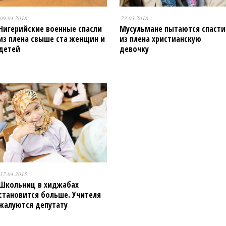
09.04.2018
23.03.2018
Нигерийские военные спасли
Мусульмане пытаются спасти
из плена свыше ста женщин и
из плена христианскую
детей
девочку
17.04.2015
Школьниц в хиджабах
становится больше. Учителя
жалуются депутату