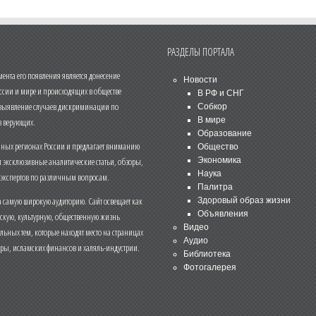
РАЗДЕЛЫ ПОРТАЛА
нта его появления является донесение
Новости
ссии и мире и происходящих в обществе
В РФ и СНГ
 выявление случаев дискриминации по
Собкор
В мире
 верующих.
Образование
чных регионах России и предлагает вниманию
Общество
и эксклюзивные аналитические статьи, обзоры,
Экономика
Наука
 экспертов по различным вопросам.
Палитра
 самую широкую аудиторию. Сайт освещает как
Здоровый образ жизни
Объявления
ескую, культурную, общественную жизнь
Видео
льных тем, которые находят место на страницах
Аудио
еры, исламских финансов и халяль-индустрии.
Библиотека
Фотогалерея