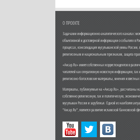
О ПРОЕКТЕ
Задачами информационно-аналитического канала с моме
объективной и достоверной информации о событиях в Ро
процессах, консолидация мусульманской уммы России,
религиозным и национальным признакам, защита прав
«Ансар.Ru» имеет собственных корреспондентов в разли
читателей как оперативную новостную информацию, так 
религиозно-богословские материалы, мнения известных
Материалы, публикуемые на «Ансар.Ru», рассчитаны на
собственно религиозную, так и политическую, экономич
мусульман России и зарубежья. Одной из наиболее актуа
"Ансар.Ru", является развитие исламской банковской сф