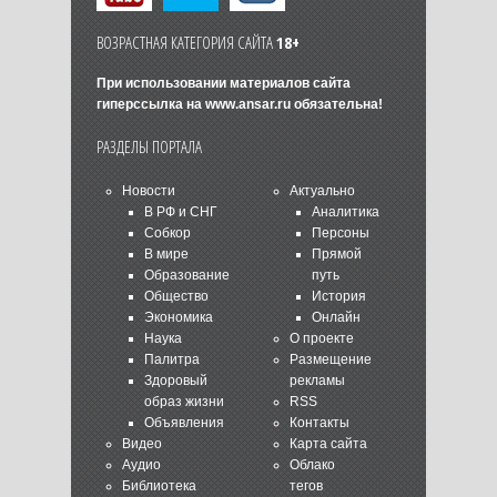
ВОЗРАСТНАЯ КАТЕГОРИЯ САЙТА
18+
При использовании материалов сайта
гиперссылка на
www.ansar.ru
обязательна!
РАЗДЕЛЫ ПОРТАЛА
Новости
Актуально
В РФ и СНГ
Аналитика
Собкор
Персоны
В мире
Прямой
Образование
путь
Общество
История
Экономика
Онлайн
Наука
О проекте
Палитра
Размещение
Здоровый
рекламы
образ жизни
RSS
Объявления
Контакты
Видео
Карта сайта
Аудио
Облако
Библиотека
тегов