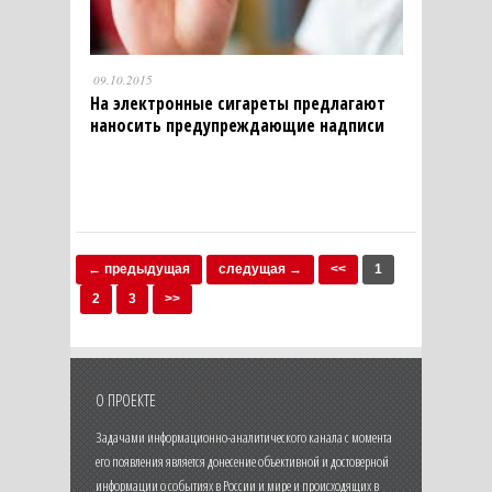
09.10.2015
На электронные сигареты предлагают
наносить предупреждающие надписи
← предыдущая
следущая →
<<
1
2
3
>>
О ПРОЕКТЕ
Задачами информационно-аналитического канала с момента
его появления является донесение объективной и достоверной
информации о событиях в России и мире и происходящих в