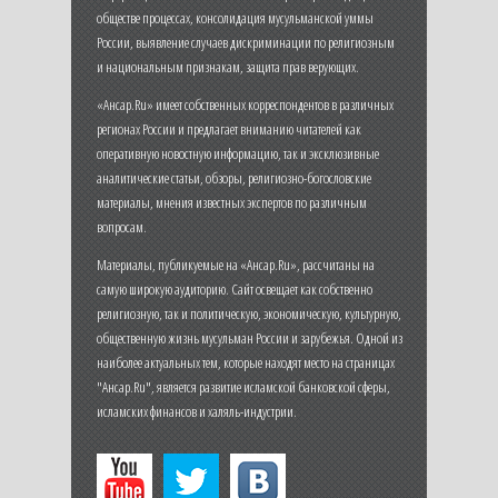
обществе процессах, консолидация мусульманской уммы
России, выявление случаев дискриминации по религиозным
и национальным признакам, защита прав верующих.
«Ансар.Ru» имеет собственных корреспондентов в различных
регионах России и предлагает вниманию читателей как
оперативную новостную информацию, так и эксклюзивные
аналитические статьи, обзоры, религиозно-богословские
материалы, мнения известных экспертов по различным
вопросам.
Материалы, публикуемые на «Ансар.Ru», рассчитаны на
самую широкую аудиторию. Сайт освещает как собственно
религиозную, так и политическую, экономическую, культурную,
общественную жизнь мусульман России и зарубежья. Одной из
наиболее актуальных тем, которые находят место на страницах
"Ансар.Ru", является развитие исламской банковской сферы,
исламских финансов и халяль-индустрии.