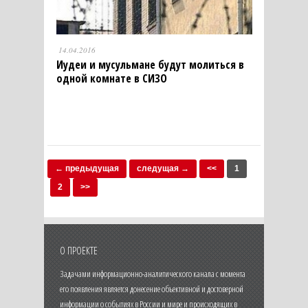
14.04.2016
Иудеи и мусульмане будут молиться в
одной комнате в СИЗО
← предыдущая
следущая →
<<
1
2
>>
О ПРОЕКТЕ
Задачами информационно-аналитического канала с момента
его появления является донесение объективной и достоверной
информации о событиях в России и мире и происходящих в