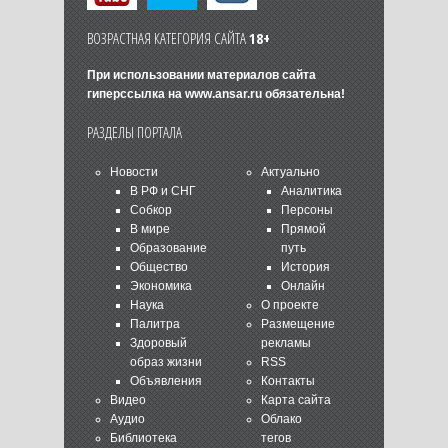
ВОЗРАСТНАЯ КАТЕГОРИЯ САЙТА
18+
При использовании материалов сайта
гиперссылка на
www.ansar.ru
обязательна!
РАЗДЕЛЫ ПОРТАЛА
Новости
Актуально
В РФ и СНГ
Аналитика
Собкор
Персоны
В мире
Прямой
Образование
путь
Общество
История
Экономика
Онлайн
Наука
О проекте
Палитра
Размещение
Здоровый
рекламы
образ жизни
RSS
Объявления
Контакты
Видео
Карта сайта
Аудио
Облако
Библиотека
тегов