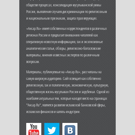
обществе процессах, консолидация мусульманской уммы
России, выявление случаев дискриминации по религиозным
и национальным признакам, защита прав верующих.
«Ансар.Ru» имеет собственных корреспондентов в различных
регионах России и предлагает вниманию читателей как
оперативную новостную информацию, так и эксклюзивные
аналитические статьи, обзоры, религиозно-богословские
материалы, мнения известных экспертов по различным
вопросам.
Материалы, публикуемые на «Ансар.Ru», рассчитаны на
самую широкую аудиторию. Сайт освещает как собственно
религиозную, так и политическую, экономическую, культурную,
общественную жизнь мусульман России и зарубежья. Одной из
наиболее актуальных тем, которые находят место на страницах
"Ансар.Ru", является развитие исламской банковской сферы,
исламских финансов и халяль-индустрии.