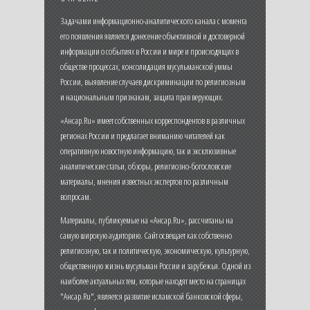
Задачами информационно-аналитического канала с момента
его появления является донесение объективной и достоверной
информации о событиях в России и мире и происходящих в
обществе процессах, консолидация мусульманской уммы
России, выявление случаев дискриминации по религиозным
и национальным признакам, защита прав верующих.
«Ансар.Ru» имеет собственных корреспондентов в различных
регионах России и предлагает вниманию читателей как
оперативную новостную информацию, так и эксклюзивные
аналитические статьи, обзоры, религиозно-богословские
материалы, мнения известных экспертов по различным
вопросам.
Материалы, публикуемые на «Ансар.Ru», рассчитаны на
самую широкую аудиторию. Сайт освещает как собственно
религиозную, так и политическую, экономическую, культурную,
общественную жизнь мусульман России и зарубежья. Одной из
наиболее актуальных тем, которые находят место на страницах
"Ансар.Ru", является развитие исламской банковской сферы,