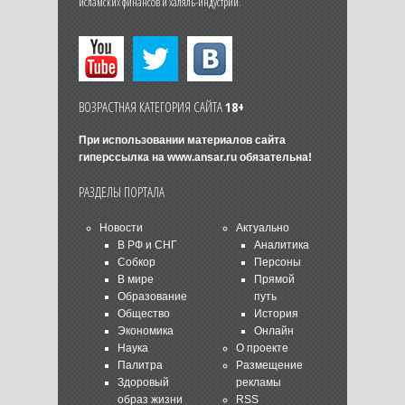
исламских финансов и халяль-индустрии.
ВОЗРАСТНАЯ КАТЕГОРИЯ САЙТА
18+
При использовании материалов сайта
гиперссылка на
www.ansar.ru
обязательна!
РАЗДЕЛЫ ПОРТАЛА
Новости
Актуально
В РФ и СНГ
Аналитика
Собкор
Персоны
В мире
Прямой
Образование
путь
Общество
История
Экономика
Онлайн
Наука
О проекте
Палитра
Размещение
Здоровый
рекламы
образ жизни
RSS