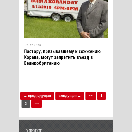
16.12.2010
Пастору, призывавшему к сожжению
Корана, могут запретить въезд в
Великобританию
← предыдущая
следущая →
<<
1
2
>>
О ПРОЕКТЕ