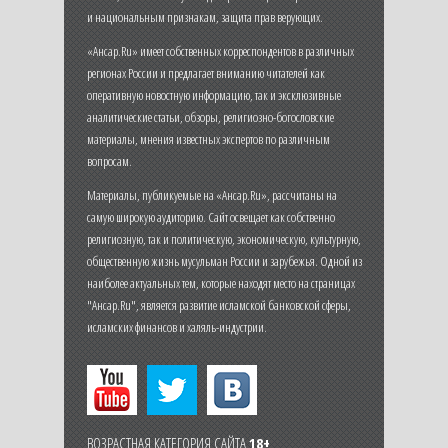
и национальным признакам, защита прав верующих.
«Ансар.Ru» имеет собственных корреспондентов в различных
регионах России и предлагает вниманию читателей как
оперативную новостную информацию, так и эксклюзивные
аналитические статьи, обзоры, религиозно-богословские
материалы, мнения известных экспертов по различным
вопросам.
Материалы, публикуемые на «Ансар.Ru», рассчитаны на
самую широкую аудиторию. Сайт освещает как собственно
религиозную, так и политическую, экономическую, культурную,
общественную жизнь мусульман России и зарубежья. Одной из
наиболее актуальных тем, которые находят место на страницах
"Ансар.Ru", является развитие исламской банковской сферы,
исламских финансов и халяль-индустрии.
ВОЗРАСТНАЯ КАТЕГОРИЯ САЙТА
18+