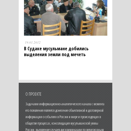
19.01.2012
В Судаке мусульмане добились
выделения земли под мечеть
О ПРОЕКТЕ
Задачами информационно-аналитического канала с момента
его появления является донесение объективной и достоверной
информации о событиях в России и мире и происходящих в
обществе процессах, консолидация мусульманской уммы
России, выявление случаев дискриминации по религиозным