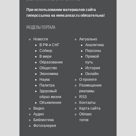
При использовании материалов сайта
гиперссылка на
www.ansar.ru
обязательна!
РАЗДЕЛЫ ПОРТАЛА
Новости
Актуально
В РФ и СНГ
Аналитика
Собкор
Персоны
В мире
Прямой
Образование
путь
Общество
История
Экономика
Онлайн
Наука
О проекте
Палитра
Размещение
Здоровый
рекламы
образ жизни
RSS
Объявления
Контакты
Видео
Карта сайта
Аудио
Облако
Библиотека
тегов
Фотогалерея