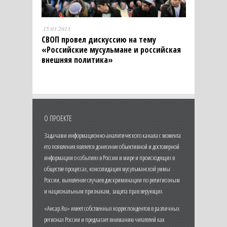
15.03.2013
СВОП провел дискуссию на тему
«Российские мусульмане и российская
внешняя политика»
О ПРОЕКТЕ
Задачами информационно-аналитического канала с момента
его появления является донесение объективной и достоверной
информации о событиях в России и мире и происходящих в
обществе процессах, консолидация мусульманской уммы
России, выявление случаев дискриминации по религиозным
и национальным признакам, защита прав верующих.
«Ансар.Ru» имеет собственных корреспондентов в различных
регионах России и предлагает вниманию читателей как