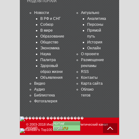
РАЗДЕЛЫ ПОРТАЛА
Новости
Актуально
В РФ и СНГ
Аналитика
Собкор
Персоны
В мире
Прямой
Образование
путь
Общество
История
Экономика
Онлайн
Наука
О проекте
Палитра
Размещение
Здоровый
рекламы
образ жизни
RSS
Объявления
Контакты
Видео
Карта сайта
Аудио
Облако
Библиотека
тегов
Фотогалерея
© 2003-2018 Информационно-аналитический канал
ANSAR