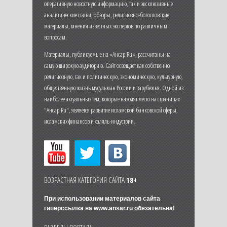
оперативную новостную информацию, так и эксклюзивные
аналитические статьи, обзоры, религиозно-богословские
материалы, мнения известных экспертов по различным
вопросам.
Материалы, публикуемые на «Ансар.Ru», рассчитаны на
самую широкую аудиторию. Сайт освещает как собственно
религиозную, так и политическую, экономическую, культурную,
общественную жизнь мусульман России и зарубежья. Одной из
наиболее актуальных тем, которые находят место на страницах
"Ансар.Ru", является развитие исламской банковской сферы,
исламских финансов и халяль-индустрии.
ВОЗРАСТНАЯ КАТЕГОРИЯ САЙТА
18+
При использовании материалов сайта
гиперссылка на
www.ansar.ru
обязательна!