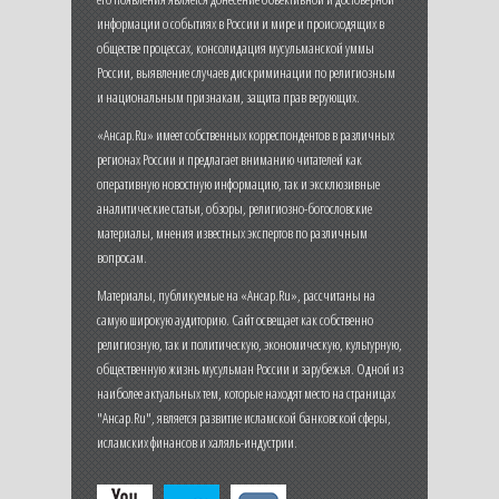
информации о событиях в России и мире и происходящих в
обществе процессах, консолидация мусульманской уммы
России, выявление случаев дискриминации по религиозным
и национальным признакам, защита прав верующих.
«Ансар.Ru» имеет собственных корреспондентов в различных
регионах России и предлагает вниманию читателей как
оперативную новостную информацию, так и эксклюзивные
аналитические статьи, обзоры, религиозно-богословские
материалы, мнения известных экспертов по различным
вопросам.
Материалы, публикуемые на «Ансар.Ru», рассчитаны на
самую широкую аудиторию. Сайт освещает как собственно
религиозную, так и политическую, экономическую, культурную,
общественную жизнь мусульман России и зарубежья. Одной из
наиболее актуальных тем, которые находят место на страницах
"Ансар.Ru", является развитие исламской банковской сферы,
исламских финансов и халяль-индустрии.