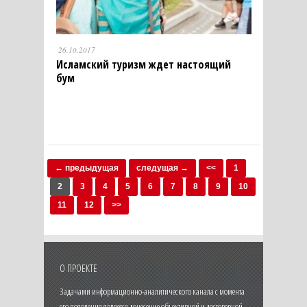
26.10.2017
Исламский туризм ждет настоящий
бум
← предыдущая
следущая →
<<
1
2
3
4
5
6
7
8
9
10
11
12
>>
О ПРОЕКТЕ
Задачами информационно-аналитического канала с момента
его появления является донесение объективной и достоверной