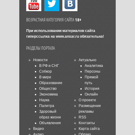
ВОЗРАСТНАЯ КАТЕГОРИЯ САЙТА
18+
При использовании материалов сайта
гиперссылка на
www.ansar.ru
обязательна!
РАЗДЕЛЫ ПОРТАЛА
Новости
Актуально
В РФ и СНГ
Аналитика
Собкор
Персоны
В мире
Прямой
Образование
путь
Общество
История
Экономика
Онлайн
Наука
О проекте
Палитра
Размещение
Здоровый
рекламы
образ жизни
RSS
Объявления
Контакты
Видео
Карта сайта
Аудио
Облако