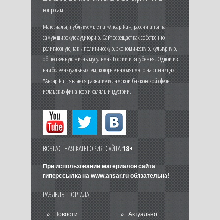
вопросам.
Материалы, публикуемые на «Ансар.Ru», рассчитаны на
самую широкую аудиторию. Сайт освещает как собственно
религиозную, так и политическую, экономическую, культурную,
общественную жизнь мусульман России и зарубежья. Одной из
наиболее актуальных тем, которые находят место на страницах
"Ансар.Ru", является развитие исламской банковской сферы,
исламских финансов и халяль-индустрии.
ВОЗРАСТНАЯ КАТЕГОРИЯ САЙТА
18+
При использовании материалов сайта
гиперссылка на
www.ansar.ru
обязательна!
РАЗДЕЛЫ ПОРТАЛА
Новости
Актуально