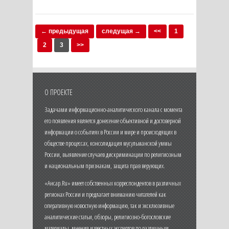
← предыдущая
следущая →
<<
1
2
3
>>
О ПРОЕКТЕ
Задачами информационно-аналитического канала с момента
его появления является донесение объективной и достоверной
информации о событиях в России и мире и происходящих в
обществе процессах, консолидация мусульманской уммы
России, выявление случаев дискриминации по религиозным
и национальным признакам, защита прав верующих.
«Ансар.Ru» имеет собственных корреспондентов в различных
регионах России и предлагает вниманию читателей как
оперативную новостную информацию, так и эксклюзивные
аналитические статьи, обзоры, религиозно-богословские
материалы, мнения известных экспертов по различным