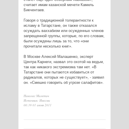
считает имам казанской мечети Камиль
Бикчентаев.
Говоря о традиционной толерантности к
исламу в Татарстане, он также отказался
осуждать ваххабизм или осужденных членов
запрещенной группы, которые, по его словам,
были осуждены лишь за то, что «они
прочитали несколько книг».
В Москве Алексей Малашенко, эксперт
Центра Карнеги, назвал это охотой на ведьм,
так как никакого экстремизма там нет. «В
Татарстане они пытаются избавиться от
радикалов, которых не существует», - заявил
он. «Смешно говорить об угрозе салафитов».
Николас Милетич
Источник: Иносми
00:39 01 июня 2011