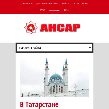
о проекте
реклама на сайте
войти
регистрация
18+
RSS
контакты
В Татарстане