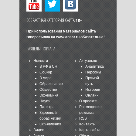
ВОЗРАСТНАЯ КАТЕГОРИЯ САЙТА
18+
При использовании материалов сайта
гиперссылка на
www.ansar.ru
обязательна!
РАЗДЕЛЫ ПОРТАЛА
Новости
Актуально
В РФ и СНГ
Аналитика
Собкор
Персоны
В мире
Прямой
Образование
путь
Общество
История
Экономика
Онлайн
Наука
О проекте
Палитра
Размещение
Здоровый
рекламы
образ жизни
RSS
Объявления
Контакты
Видео
Карта сайта
Аудио
Облако