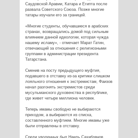
Саудовской Аравии, Катара и Египта после
развала Советского Союза. Позже многие
татары изучали его за границей.
«Многие студенты, обучавшиеся в арабских
странах, возвращались домой под сильным
влиянием данной идеологии, которая чужда
нашему исламу», - отмечает Марат Гатин,
отвечающий за отношения с религиозными
группами в администрации президента
Татарстана.
Сменив на посту предыдущего муфтия,
подавшего в отставку из-за критики слишком
лояльного отношения к экстремистам, Фаизов
начал разгонять экстремистов среди
мусульманского духовенства в республике,
где живет четыре миллиона человек.
Теперь имамы свободно не выбираются
приходом, а выбираются из списка,
составленного муфтием. Многие имамы уже
были отправлены в отставку.
Среди уволенных был Наиль Сахибзянов,