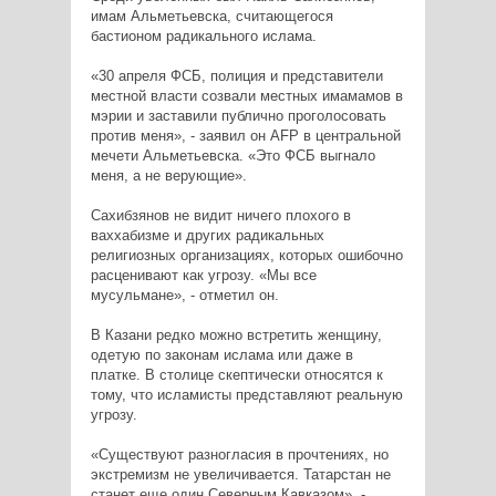
имам Альметьевска, считающегося
бастионом радикального ислама.
«30 апреля ФСБ, полиция и представители
местной власти созвали местных имамамов в
мэрии и заставили публично проголосовать
против меня», - заявил он AFP в центральной
мечети Альметьевска. «Это ФСБ выгнало
меня, а не верующие».
Сахибзянов не видит ничего плохого в
ваххабизме и других радикальных
религиозных организациях, которых ошибочно
расценивают как угрозу. «Мы все
мусульмане», - отметил он.
В Казани редко можно встретить женщину,
одетую по законам ислама или даже в
платке. В столице скептически относятся к
тому, что исламисты представляют реальную
угрозу.
«Существуют разногласия в прочтениях, но
экстремизм не увеличивается. Татарстан не
станет еще один Северным Кавказом», -