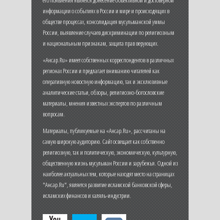
его появления является донесение объективной и достоверной
информации о событиях в России и мире и происходящих в
обществе процессах, консолидация мусульманской уммы
России, выявление случаев дискриминации по религиозным
и национальным признакам, защита прав верующих.
«Ансар.Ru» имеет собственных корреспондентов в различных
регионах России и предлагает вниманию читателей как
оперативную новостную информацию, так и эксклюзивные
аналитические статьи, обзоры, религиозно-богословские
материалы, мнения известных экспертов по различным
вопросам.
Материалы, публикуемые на «Ансар.Ru», рассчитаны на
самую широкую аудиторию. Сайт освещает как собственно
религиозную, так и политическую, экономическую, культурную,
общественную жизнь мусульман России и зарубежья. Одной из
наиболее актуальных тем, которые находят место на страницах
"Ансар.Ru", является развитие исламской банковской сферы,
исламских финансов и халяль-индустрии.