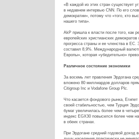
«В каждой из этих стран существует у
в недавнем интервью CNN. По его сло
демократии», потому что «того, кто вы
нашего типа».
AkP пришла к власти после того, как р
европейских христианских демократов 
прогресса страны и ее членства в ЕС. 
составил 8,9%. Международный валютн
Европы», которая «убедительно» превз
Различное состояние экономики
За восемь лет правления Эрдогана сре
вложено 80 миллиардов долларов прямы
Citigroup Inc и Vodafone Group Plc.
Что касается фондового рынка, Египет
своей стабильностью, чем Турция Эрдо
бумаг увеличилась более чем в четыре
индекс EGX30 повысился более чем на 
в обеих странах.
При Эрдогане средний годовой доход в
душу населения практически не менялс