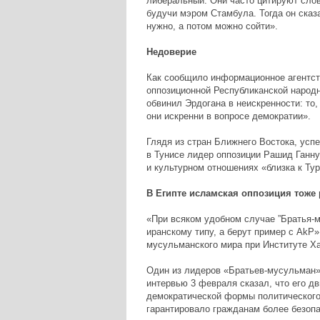
либеральный. Они часто цитируют слов
будучи мэром Стамбула. Тогда он сказа
нужно, а потом можно сойти».
Недоверие
Как сообщило информационное агентст
оппозиционной Республиканской народн
обвинил Эрдогана в неискренности: то,
они искренни в вопросе демократии».
Глядя из стран Ближнего Востока, усп
в Тунисе лидер оппозиции Рашид Ганнуш
и культурном отношениях «близка к Тур
В Египте исламская оппозиция тоже
«При всяком удобном случае ”Братья-м
иранскому типу, а берут пример с AkP»
мусульманского мира при Институте Хад
Один из лидеров «Братьев-мусульман»
интервью 3 февраля сказал, что его д
демократической формы политического 
гарантировало гражданам более безоп