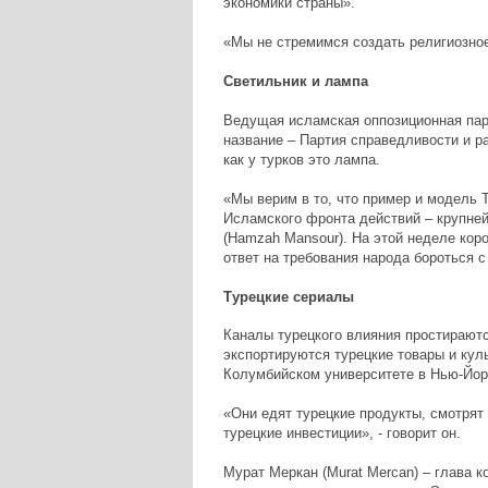
экономики страны».
«Мы не стремимся создать религиозное 
Светильник и лампа
Ведущая исламская оппозиционная парт
название – Партия справедливости и ра
как у турков это лампа.
«Мы верим в то, что пример и модель 
Исламского фронта действий – крупне
(Hamzah Mansour). На этой неделе кор
ответ на требования народа бороться с
Турецкие сериалы
Каналы турецкого влияния простираютс
экспортируются турецкие товары и куль
Колумбийском университете в Нью-Йорк
«Они едят турецкие продукты, смотрят 
турецкие инвестиции», - говорит он.
Мурат Меркан (Murat Mercan) – глава 