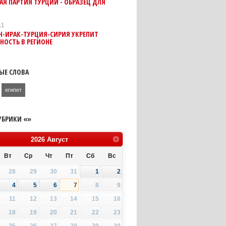
Я ПАРТИЯ ТУРЦИИ - ОБРАЗЕЦ ДЛЯ
11
Н-ИРАК-ТУРЦИЯ-СИРИЯ УКРЕПИТ
НОСТЬ В РЕГИОНЕ
ЫЕ СЛОВА
египет
УБРИКИ «»
2026
Август
Вт
Ср
Чт
Пт
Сб
Вс
28
29
30
31
1
2
4
5
6
7
8
9
11
12
13
14
15
16
18
19
20
21
22
23
25
26
27
28
29
30