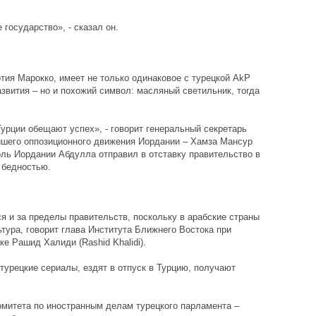
государство», - сказал он.
ия Марокко, имеет не только одинаковое с турецкой AkP
звития – но и похожий символ: масляный светильник, тогда
Турции обещают успех», - говорит генеральный секретарь
йшего оппозиционного движения Иордании – Хамза Мансур
оль Иордании Абдулла отправил в отставку правительство в
 бедностью.
я и за пределы правительств, поскольку в арабские страны
тура, говорит глава Института Ближнего Востока при
е Рашид Халиди (Rashid Khalidi).
турецкие сериалы, ездят в отпуск в Турцию, получают
комитета по иностранным делам турецкого парламента –