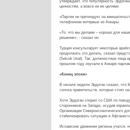
утверждает, что популярность Эрдога
ценностям, а вовсе не ее целями.
«Партия не претендует на вмешательств
телефонном интервью из Анкары.
«То, что мы делаем – хорошо для наше
решение», - сказал он.
Турция консультирует некоторые арабс
продолжать это делать, сказал предст
(Selcuk Unal). Так, должностные лица 
прошлом году изучали в Анкаре парла
«Конец эпохи»
В начале недели Эрдоган сказал, что 
«эпоха правительств, которые стоят на
Хотя Эрдоган спорил со США по повод
сторонников на Западе, осудив израиль
Организации Североатлантического дог
стабилизировать ситуацию в Афганист
Исламские движения региона учатся, п