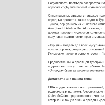
Популярность премьера распространила
опросам Zogby International и универ
Оппозиционные лидеры в надежде получ
народные протесты, также видят в Тур
Туниса, вернувшись из 22-летнего изг
Али (Zine El Abidine Ben Ali), сказал,
доводы приводят лидеры оппозиционны
получения политических прав в монарх
«Турция – модель для всех мусульманск
профессор международных отношений у
Исламские партии в регионе говорят: “М
Предшественница правящей турецкой П
подрыв светских устоев республики. То
«Эннахда» были запрещены военными пр
Демократы «не нашего типа»
США поддерживают таких правителей, к
радикальным исламом. Американские п
(John McCain), предостерегают, что ны
которые не так уж сильно преданы иде