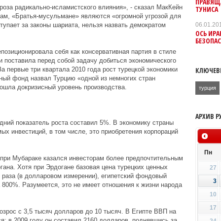
ПРАВЯЩА
гроза радикально-исламистского влияния», - сказал МакКейн
ТУНИСА
вам, «Братья-мусульмане» являются «огромной угрозой для
06.01.20
ступает за законы шариата, нельзя назвать демократом
ОСЬ ИРА
БЕЗОПАС
епозиционировала себя как консервативная партия в стиле
и поставила перед собой задачу добиться экономического
КЛЮЧЕВ
За первые три квартала 2010 года рост турецкой экономики
ый фонд назвал Турцию «одной из немногих стран
ошла докризисный уровень производства.
турция
АРХИВ Р
дний показатель роста составил 5%. В экономику страны
х инвестиций, в том числе, это приобретения корпораций
Пн
 при Мубараке казался инвесторам более предпочтительным
гана. Хотя при Эрдогане базовая цена турецких ценных
27
 раза (в долларовом измерении), египетский фондовый
3
800%. Разумеется, это не имеет отношения к жизни народа
10
17
озрос с 3,5 тысяч долларов до 10 тысяч. В Египте ВВП на
я: в 2009 году он составил 2160 долларов, поднявшись за
24