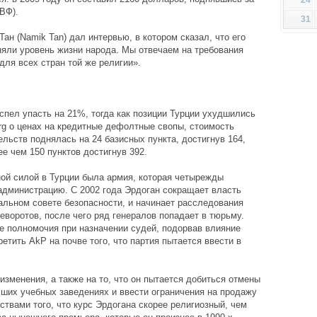
ВФ).
31
н (Namik Tan) дал интервью, в котором сказал, что его
няли уровень жизни народа. Мы отвечаем на требования
ля всех стран той же религии».
спел упасть на 21%, тогда как позиции Турции ухудшились
rg о ценах на кредитные дефолтные свопы, стоимость
льств поднялась на 24 базисных пункта, достигнув 164,
ее чем 150 пунктов достигнув 392.
ой силой в Турции была армия, которая четырежды
администрацию. С 2002 года Эрдоган сокращает власть
альном совете безопасности, и начинает расследования
воротов, после чего ряд генералов попадает в тюрьму.
е полномочия при назначении судей, подорвав влияние
етить AkP на почве того, что партия пытается ввести в
зменения, а также на то, что он пытается добиться отмены
сших учебных заведениях и ввести ограничения на продажу
ствами того, что курс Эрдогана скорее религиозный, чем