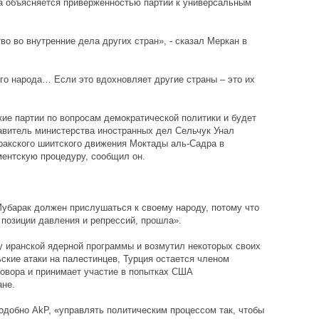
на объясняется приверженностью партии к универсальным
о во внутренние дела других стран», - сказал Меркан в
го народа… Если это вдохновляет другие страны – это их
кие партии по вопросам демократической политики и будет
авитель министерства иностранных дел Сельчук Унал
иракского шиитского движения Моктады аль-Садра в
ментскую процедуру, сообщил он.
Мубарак должен прислушаться к своему народу, потому что
 позиции давления и репрессий, прошла».
у иранской ядерной программы и возмутил некоторых своих
ские атаки на палестинцев, Турция остается членом
овора и принимает участие в попытках США
ане.
одобно AkP, «управлять политическим процессом так, чтобы