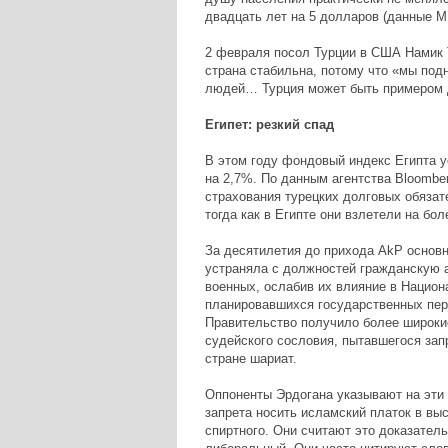
двадцать лет на 5 долларов (данные М
2 февраля посол Турции в США Намик Та
страна стабильна, потому что «мы под
людей… Турция может быть примером д
Египет: резкий спад
В этом году фондовый индекс Египта у
на 2,7%. По данным агентства Bloombe
страхования турецких долговых обязате
тогда как в Египте они взлетели на бол
За десятилетия до прихода AkP основн
устраняла с должностей гражданскую 
военных, ослабив их влияние в Национ
планировавшихся государственных пере
Правительство получило более широки
судейского сословия, пытавшегося запр
стране шариат.
Оппоненты Эрдогана указывают на эти и
запрета носить исламский платок в вы
спиртного. Они считают это доказатель