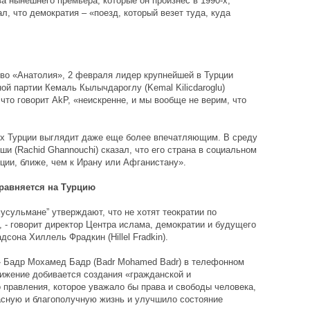
а нынешнего премьера, которые он произнес в 1990-х,
л, что демократия – «поезд, который везет туда, куда
во «Анатолия», 2 февраля лидер крупнейшей в Турции
ой партии Кемаль Кылычдароглу (Kemal Kilicdaroglu)
 что говорит AkP, «неискренне, и мы вообще не верим, что
ех Турции выглядит даже еще более впечатляющим. В среду
и (Rachid Ghannouchi) сказал, что его страна в социальном
ции, ближе, чем к Ирану или Афганистану».
 равняется на Турцию
усульмане” утверждают, что не хотят теократии по
, - говорит директор Центра ислама, демократии и будущего
сона Хиллель Фрадкин (Hillel Fradkin).
 Бадр Мохамед Бадр (Badr Mohamed Badr) в телефонном
вижение добивается создания «гражданской и
правления, которое уважало бы права и свободы человека,
асную и благополучную жизнь и улучшило состояние