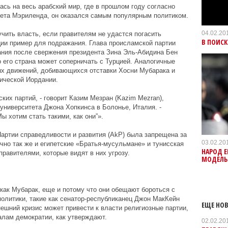
сь на весь арабский мир, где в прошлом году согласно
ситета Мэриленда, он оказался самым популярным политиком.
04.02.20
ить власть, если правителям не удастся погасить
В ПОИС
ции пример для подражания. Глава происламской партии
нания после свержения президента Зина Эль-Абидина Бен
 что его страна может соперничать с Турцией. Аналогичные
х движений, добивающихся отставки Хосни Мубарака и
ической Иордании.
их партий, - говорит Казим Мезран (Kazim Mezran),
ниверситета Джона Хопкинса в Болонье, Италия. -
ы хотим стать такими, как они”».
артии справедливости и развития (AkP) была запрещена за
03.02.20
чно так же и египетские «Братья-мусульмане» и тунисская
НАРОД Е
авителями, которые видят в них угрозу.
МОДЕЛЬ
ак Мубарак, еще и потому что они обещают бороться с
олитики, такие как сенатор-республиканец Джон МакКейн
ЕЩЕ НОВ
нешний кризис может привести к власти религиозные партии,
алам демократии, как утверждают.
02.02.20