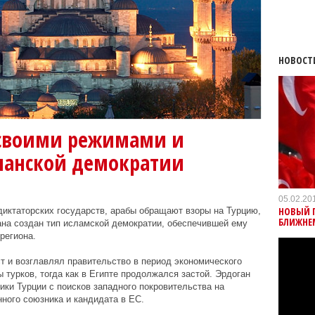
НОВОСТ
 своими режимами и
манской демократии
05.02.20
НОВЫЙ 
иктаторских государств, арабы обращают взоры на Турцию,
БЛИЖНЕ
на создан тип исламской демократии, обеспечившей ему
региона.
т и возглавлял правительство в период экономического
 турков, тогда как в Египте продолжался застой. Эрдоган
ки Турции с поисков западного покровительства на
ного союзника и кандидата в ЕС.