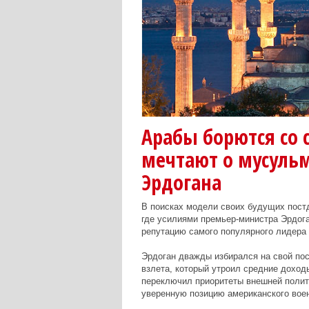
Арабы борются со
мечтают о мусуль
Эрдогана
В поисках модели своих будущих постд
где усилиями премьер-министра Эрдога
репутацию самого популярного лидера 
Эрдоган дважды избирался на свой пос
взлета, который утроил средние доходы
переключил приоритеты внешней полити
уверенную позицию американского воен