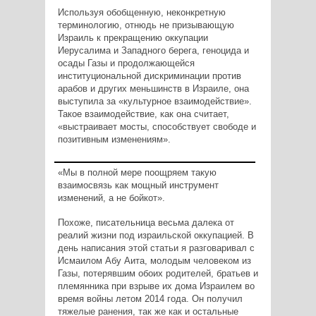
Используя обобщенную, неконкретную
терминологию, отнюдь не призывающую
Израиль к прекращению оккупации
Иерусалима и Западного берега, геноцида и
осады Газы и продолжающейся
институциональной дискриминации против
арабов и других меньшинств в Израиле, она
выступила за «культурное взаимодействие».
Такое взаимодействие, как она считает,
«выстраивает мосты, способствует свободе и
позитивным изменениям».
«Мы в полной мере поощряем такую
взаимосвязь как мощный инструмент
изменений, а не бойкот».
Похоже, писательница весьма далека от
реалий жизни под израильской оккупацией. В
день написания этой статьи я разговаривал с
Исмаилом Абу Аита, молодым человеком из
Газы, потерявшим обоих родителей, братьев и
племянника при взрыве их дома Израилем во
время войны летом 2014 года. Он получил
тяжелые ранения, так же как и остальные