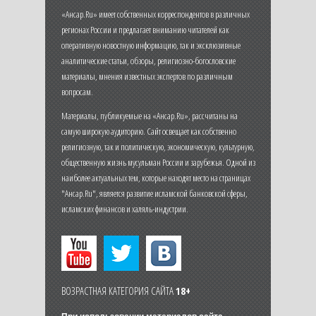
«Ансар.Ru» имеет собственных корреспондентов в различных
регионах России и предлагает вниманию читателей как
оперативную новостную информацию, так и эксклюзивные
аналитические статьи, обзоры, религиозно-богословские
материалы, мнения известных экспертов по различным
вопросам.
Материалы, публикуемые на «Ансар.Ru», рассчитаны на
самую широкую аудиторию. Сайт освещает как собственно
религиозную, так и политическую, экономическую, культурную,
общественную жизнь мусульман России и зарубежья. Одной из
наиболее актуальных тем, которые находят место на страницах
"Ансар.Ru", является развитие исламской банковской сферы,
исламских финансов и халяль-индустрии.
ВОЗРАСТНАЯ КАТЕГОРИЯ САЙТА
18+