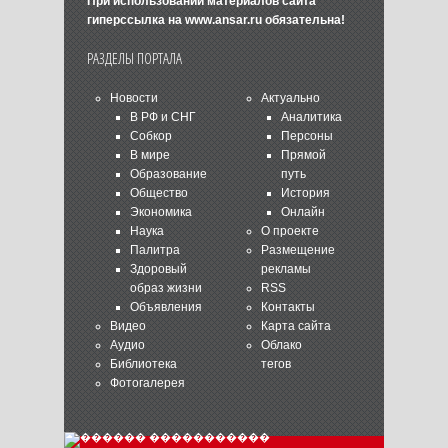
При использовании материалов сайта
гиперссылка на
www.ansar.ru
обязательна!
РАЗДЕЛЫ ПОРТАЛА
Новости
Актуально
В РФ и СНГ
Аналитика
Собкор
Персоны
В мире
Прямой
Образование
путь
Общество
История
Экономика
Онлайн
Наука
О проекте
Палитра
Размещение
Здоровый
рекламы
образ жизни
RSS
Объявления
Контакты
Видео
Карта сайта
Аудио
Облако
Библиотека
тегов
Фотогалерея