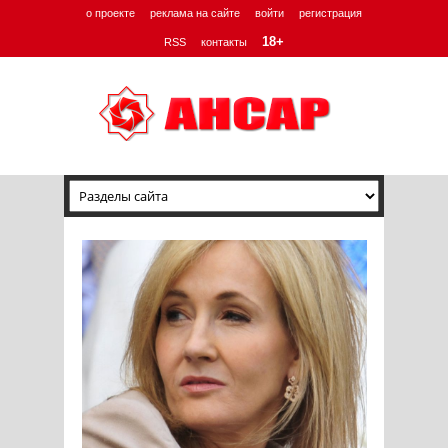
о проекте
реклама на сайте
войти
регистрация
18+
RSS
контакты