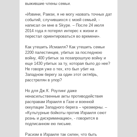
выжившие члены семьи.
«Извини, Рамзи, я не могу назвать точных дат
событий, случившихся с моей семьей, -
написал он мне в Skype. – После 24 июля
2014 года я потерял интерес к жизни и
перестал ориентироваться во времени».
Как утешить Исмаиля? Как утешить семьи
2200 палестинцев, убитых за последнюю
войну, 400 убитых за позапрошлую войну и
еще 1430 убитых за ту, которая было до нее?
Не говоря уже о тех, кто был убит на
Западном берегу за один этот октябрь,
расстрелян в упор?
Но для Дж.К. Роулинг даже
ненасильственные акты противодействия
расправам Израиля в Газе и военной
оккупации Западного берега – чрезмерны. –
«Культурные бойкоты против Израиля сеют
рознь и дискриминацию», - говорится в
подписанном ею письме.
Расизм в Израиле так силен, что быть