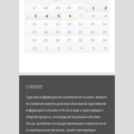
27
28
29
30
31
1
2
3
4
5
6
7
8
9
10
11
12
13
14
15
16
17
18
19
20
21
22
23
24
25
26
27
28
29
30
31
1
2
3
4
5
6
О ПРОЕКТЕ
Задачами информационно-аналитического канала с момента
его появления является донесение объективной и достоверной
информации о событиях в России и мире и происходящих в
обществе процессах, консолидация мусульманской уммы
России, выявление случаев дискриминации по религиозным
и национальным признакам, защита прав верующих.