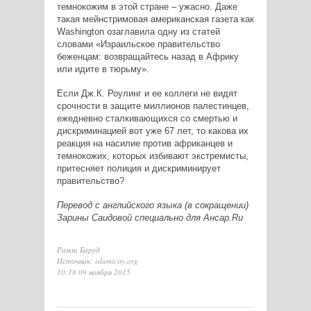
темнокожим в этой стране – ужасно. Даже
такая мейнстримовая американская газета как
Washington озаглавила одну из статей
словами «Израильское правительство
беженцам: возвращайтесь назад в Африку
или идите в тюрьму».
Если Дж.К. Роулинг и ее коллеги не видят
срочности в защите миллионов палестинцев,
ежедневно сталкивающихся со смертью и
дискриминацией вот уже 67 лет, то какова их
реакция на насилие против африканцев и
темнокожих, которых избивают экстремисты,
притесняет полиция и дискриминирует
правительство?
Перевод с английского языка (в сокращении)
Зарины Саидовой специально для Ансар.Ru
Рамзи Баруд
Источник: islamicity.org
10:18 09 ноября 2015