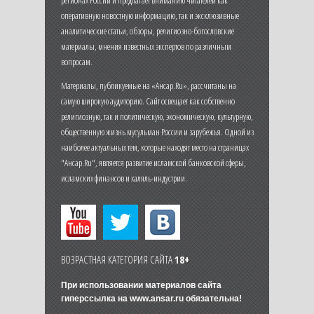
регионах России и предлагает вниманию читателей как
оперативную новостную информацию, так и эксклюзивные
аналитические статьи, обзоры, религиозно-богословские
материалы, мнения известных экспертов по различным
вопросам.
Материалы, публикуемые на «Ансар.Ru», рассчитаны на
самую широкую аудиторию. Сайт освещает как собственно
религиозную, так и политическую, экономическую, культурную,
общественную жизнь мусульман России и зарубежья. Одной из
наиболее актуальных тем, которые находят место на страницах
"Ансар.Ru", является развитие исламской банковской сферы,
исламских финансов и халяль-индустрии.
ВОЗРАСТНАЯ КАТЕГОРИЯ САЙТА
18+
При использовании материалов сайта
гиперссылка на
www.ansar.ru
обязательна!