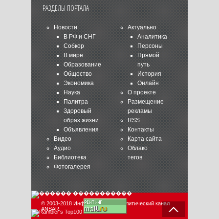
РАЗДЕЛЫ ПОРТАЛА
Новости
Актуально
В РФ и СНГ
Аналитика
Собкор
Персоны
В мире
Прямой
Образование
путь
Общество
История
Экономика
Онлайн
Наука
О проекте
Палитра
Размещение
Здоровый
рекламы
образ жизни
RSS
Объявления
Контакты
Видео
Карта сайта
Аудио
Облако
Библиотека
тегов
Фотогалерея
© 2003-2018 Информационно-аналитический канал
ANSAR