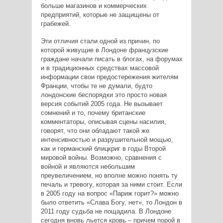
больше магазинов и коммерческих
предприятий, которые не защищены от
грабежей.
Эти отличия стали одной из причин, по
которой живущие в Лондоне французские
граждане начали писать в блогах, на форумах
и в традиционных средствах массовой
информации свои предостережения жителям
Франции, чтобы те не думали, будто
лондонские беспорядки это просто новая
версия событий 2005 года. Не вызывает
сомнений и то, почему британские
комментаторы, описывая сцены насилия,
говорят, что они обладают такой же
интенсивностью и разрушительной мощью,
как и германский блицкриг в годы Второй
мировой войны. Возможно, сравнения с
войной и являются небольшим
преувеличением, но вполне можно понять ту
печаль и тревогу, которая за ними стоит. Если
в 2005 году на вопрос «Париж горит?» можно
было ответить «Слава Богу, нет», то Лондон в
2011 году судьба не пощадила. В Лондоне
сегодня вновь льется кровь – причем порой в