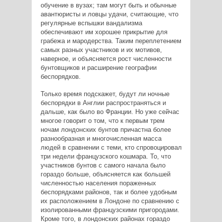
обучение в вузах; там могут быть и обычные
авантюристы и ловцы удачи, считающие, что
регулярные вспышки вандализма
обеспечивают им хорошее прикрытие для
грабежа и мародерства. Таким переплетением
самых разных участников и их мотивов,
наверное, и объясняется рост численности
бунтовщиков и расширение географии
беспорядков.
Только время подскажет, будут ли ночные
беспорядки в Англии распространяться и
дальше, как было во Франции. Но уже сейчас
многое говорит о том, что к первым трем
ночам лондонских бунтов причастна более
разнообразная и многочисленная масса
людей в сравнении с теми, кто спровоцировал
три недели французского кошмара. То, что
участников бунтов с самого начала было
гораздо больше, объясняется как большей
численностью населения пораженных
беспорядками районов, так и более удобным
их расположением в Лондоне по сравнению с
изолированными французскими пригородами.
Кроме того, в лондонских районах гораздо