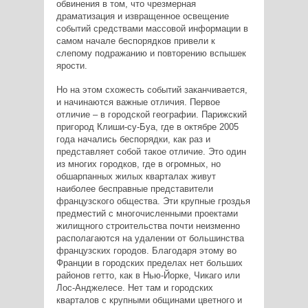
обвинения в том, что чрезмерная
драматизация и извращенное освещение
событий средствами массовой информации в
самом начале беспорядков привели к
слепому подражанию и повторению вспышек
ярости.
Но на этом схожесть событий заканчивается,
и начинаются важные отличия. Первое
отличие – в городской географии. Парижский
пригород Клиши-су-Буа, где в октябре 2005
года начались беспорядки, как раз и
представляет собой такое отличие. Это один
из многих городков, где в огромных, но
обшарпанных жилых кварталах живут
наиболее бесправные представители
французского общества. Эти крупные гроздья
предместий с многочисленными проектами
жилищного строительства почти неизменно
располагаются на удалении от большинства
французских городов. Благодаря этому во
Франции в городских пределах нет больших
районов гетто, как в Нью-Йорке, Чикаго или
Лос-Анджелесе. Нет там и городских
кварталов с крупными общинами цветного и