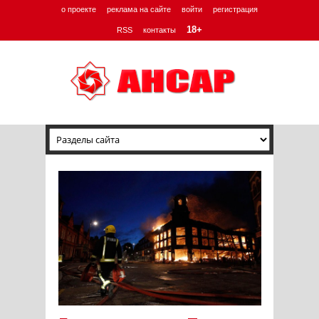
о проекте
реклама на сайте
войти
регистрация
18+
RSS
контакты