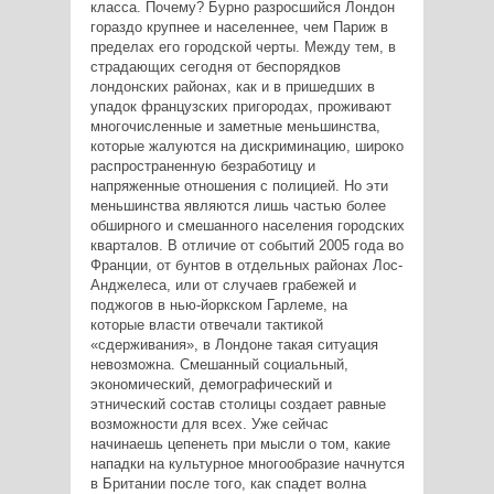
класса. Почему? Бурно разросшийся Лондон
гораздо крупнее и населеннее, чем Париж в
пределах его городской черты. Между тем, в
страдающих сегодня от беспорядков
лондонских районах, как и в пришедших в
упадок французских пригородах, проживают
многочисленные и заметные меньшинства,
которые жалуются на дискриминацию, широко
распространенную безработицу и
напряженные отношения с полицией. Но эти
меньшинства являются лишь частью более
обширного и смешанного населения городских
кварталов. В отличие от событий 2005 года во
Франции, от бунтов в отдельных районах Лос-
Анджелеса, или от случаев грабежей и
поджогов в нью-йоркском Гарлеме, на
которые власти отвечали тактикой
«сдерживания», в Лондоне такая ситуация
невозможна. Смешанный социальный,
экономический, демографический и
этнический состав столицы создает равные
возможности для всех. Уже сейчас
начинаешь цепенеть при мысли о том, какие
нападки на культурное многообразие начнутся
в Британии после того, как спадет волна