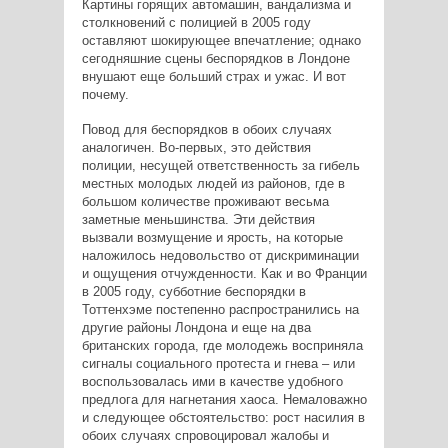
Картины горящих автомашин, вандализма и
столкновений с полицией в 2005 году
оставляют шокирующее впечатление; однако
сегодняшние сцены беспорядков в Лондоне
внушают еще больший страх и ужас. И вот
почему.
Повод для беспорядков в обоих случаях
аналогичен. Во-первых, это действия
полиции, несущей ответственность за гибель
местных молодых людей из районов, где в
большом количестве проживают весьма
заметные меньшинства. Эти действия
вызвали возмущение и ярость, на которые
наложилось недовольство от дискриминации
и ощущения отчужденности. Как и во Франции
в 2005 году, субботние беспорядки в
Тоттенхэме постепенно распространились на
другие районы Лондона и еще на два
британских города, где молодежь восприняла
сигналы социального протеста и гнева – или
воспользовалась ими в качестве удобного
предлога для нагнетания хаоса. Немаловажно
и следующее обстоятельство: рост насилия в
обоих случаях спровоцировал жалобы и