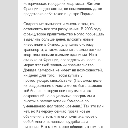
исторических городских кварталах. Жители
Франции содрогаются, не осмеливаясь даже
представив себе такое в центре Парижа.
Содрогание вызывает и мысль о том, как
остановить все эти разрушения. В 2005 году
французское правительство могло пообещать
выделить больше денег, вложить новые
инвестиции в бизнес, улучшить систему
транспорта, а также заменить самые ветхие
кварталы новыми жилыми зданиями. Но в
отличие от Франции, сосредоточившееся на
мерах жесткой экономии правительство
Дэвида Кэмерона не имеет ни возможностей,
ни денег для того, чтобы купить у
протестующих спокойствие. (На самом деле,
их раздражение отчасти могло быть вызвано
той болью, которую они ощутили из-за
сокращений на социальные программы и
льготы в рамках усилий Кэмерона по
уменьшению долгового бремени.) Так это или
нет, но Кэмерону сейчас грозят новые
обвинения в том, что его политика несет с
собой многочисленные неудобства и
лишения. Его могут также обвинить в том, что