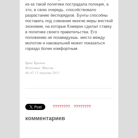
из-за такой политики пострадала полиция, а
это, в свою очередь, способствовало
разрастанию беспорядков. Бунты способны
поставить под сомнение многие меры жесткой
экономии, на которые Кэмерон сделал ставку
в политике своего правительства. Его
положению не позавидуешь: место между
молотом и наковальней может показаться
гораздо более комфортным.
Брюс Крамли
Источник: Иносми
00:45 11 августа 2011
????????
????????
комментариев