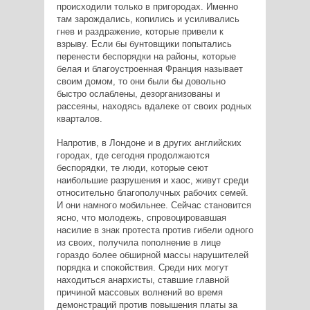
происходили только в пригородах. Именно
там зарождались, копились и усиливались
гнев и раздражение, которые привели к
взрыву. Если бы бунтовщики попытались
перенести беспорядки на районы, которые
белая и благоустроенная Франция называет
своим домом, то они были бы довольно
быстро ослаблены, дезорганизованы и
рассеяны, находясь вдалеке от своих родных
кварталов.
Напротив, в Лондоне и в других английских
городах, где сегодня продолжаются
беспорядки, те люди, которые сеют
наибольшие разрушения и хаос, живут среди
относительно благополучных рабочих семей.
И они намного мобильнее. Сейчас становится
ясно, что молодежь, спровоцировавшая
насилие в знак протеста против гибели одного
из своих, получила пополнение в лице
гораздо более обширной массы нарушителей
порядка и спокойствия. Среди них могут
находиться анархисты, ставшие главной
причиной массовых волнений во время
демонстраций против повышения платы за