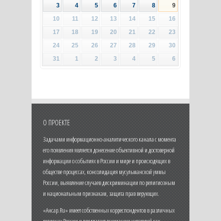
3
4
5
6
7
8
9
10
11
12
13
14
15
16
17
18
19
20
21
22
23
24
25
26
27
28
29
30
31
1
2
3
4
5
6
О ПРОЕКТЕ
Задачами информационно-аналитического канала с момента
его появления является донесение объективной и достоверной
информации о событиях в России и мире и происходящих в
обществе процессах, консолидация мусульманской уммы
России, выявление случаев дискриминации по религиозным
и национальным признакам, защита прав верующих.
«Ансар.Ru» имеет собственных корреспондентов в различных