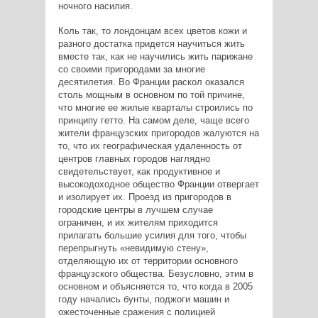
ночного насилия.
Коль так, то лондонцам всех цветов кожи и
разного достатка придется научиться жить
вместе так, как не научились жить парижане
со своими пригородами за многие
десятилетия. Во Франции раскол оказался
столь мощным в основном по той причине,
что многие ее жилые кварталы строились по
принципу гетто. На самом деле, чаще всего
жители французских пригородов жалуются на
то, что их географическая удаленность от
центров главных городов наглядно
свидетельствует, как продуктивное и
высокодоходное общество Франции отвергает
и изолирует их. Проезд из пригородов в
городские центры в лучшем случае
ограничен, и их жителям приходится
прилагать большие усилия для того, чтобы
перепрыгнуть «невидимую стену»,
отделяющую их от территории основного
французского общества. Безусловно, этим в
основном и объясняется то, что когда в 2005
году начались бунты, поджоги машин и
ожесточенные сражения с полицией