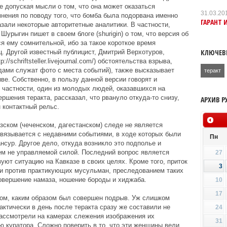
е допуская мысли о том, что она может оказаться
31.03.20
нения по поводу того, что бомба была подорвана именно
ГАРАНТ 
зали некоторые авторитетные аналитики. В частности,
урыгин пишет в своем блоге (shurigin) о том, что версия об
я ему сомнительной, ибо за такое короткое время
КЛЮЧЕВ
. Другой известный публицист, Дмитрий Верхотуров,
/schriftsteller.livejournal.com/) обстоятельства взрыва,
дами служат фото с места событий), также высказывает
теракт
е. Собственно, в пользу данной версии говорят и
 частности, один из молодых людей, оказавшихся на
ршения теракта, рассказал, что рвануло откуда-то снизу,
АРХИВ Р
 контактный рельс.
азском (чеченском, дагестанском) следе не является
 увязывается с недавними событиями, в ходе которых были
Пн
нсур. Другое дело, откуда возникло это подполье и
ем не управляемой силой. Последний вопрос является
27
уют ситуацию на Кавказе в своих целях. Кроме того, приток
3
и против практикующих мусульман, преследованием таких
овершение намаза, ношение бороды и хиджаба.
10
17
ом, каким образом был совершен подрыв. Уж слишком
ктически в день после теракта сразу же составили не
24
рассмотрели на камерах слежения изображения их
31
 куратора. Сложно поверить в то, что эти женщины вели