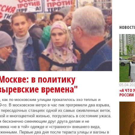
НОВОСТ
Москве: в политику
05.04.20
зыревские времена"
«А ЧТО 
РОССИИ
, как по московским улицам прокатилось эхо теплых и
-го. В московском метро в час пик прогремели два взрыва,
 пересадочных станциях одной из самых оживленных веток.
ой и многоцветной жизнью, погрузилась в состояние ужаса.
м бесконечно сменяющим друг друга делам и не
века «не в той» одежде и «странного» внешнего вида,
женными. Первые два дня после теракта улицы и вагоны в