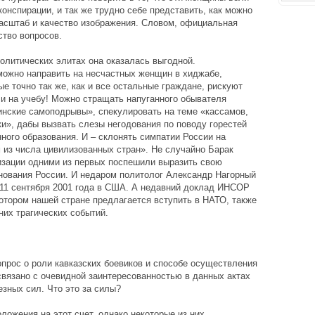
конспирации, и так же трудно себе представить, как можно
асштаб и качество изображения. Словом, официальная
тво вопросов.
олитических элитах она оказалась выгодной.
можно направить на несчастных женщин в хиджабе,
е точно так же, как и все остальные граждане, рискуют
ли на учебу! Можно стращать напуганного обывателя
инские самоподрывы», спекулировать на теме «кассамов,
и», дабы вызвать слезы негодования по поводу горестей
ного образования. И – склонять симпатии России на
 из числа цивилизованных стран». Не случайно Барак
изации одними из первых поспешили выразить свою
нования России. И недаром политолог Александр Нагорный
 11 сентября 2001 года в США. А недавний доклад ИНСОР
котором нашей стране предлагается вступить в НАТО, также
них трагических событий.
прос о роли кавказских боевиков и способе осуществления
 связано с очевидной заинтересованностью в данных актах
езных сил. Что это за силы?
ложения на этот счет, однако некоторые из них