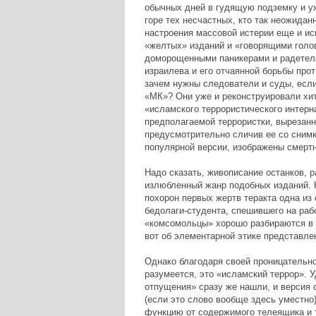
обычных дней в гудящую подземку и у
горе тех несчастных, кто так неожидан
настроения массовой истерии еще и ис
«желтых» изданий и «говорящими голов
доморощенными паникерами и радетеля
израилева и его отчаянной борьбы про
зачем нужны следователи и суды, если
«МК»? Они уже и реконструировали хи
«исламского террористического интер
предполагаемой террористки, вырезанну
предусмотрительно сличив ее со снимк
популярной версии, изображены смерт
Надо сказать, живописание останков, 
излюбленный жанр подобных изданий. Н
похорон первых жертв теракта одна из 
бедолаги-студента, спешившего на работ
«комсомольцы» хорошо разбираются в 
вот об элементарной этике представле
Однако благодаря своей проницательно
разумеется, это «исламский террор». 
отпущения» сразу же нашли, и версия 
(если это слово вообще здесь уместно
функцию от содержимого телеящика и 