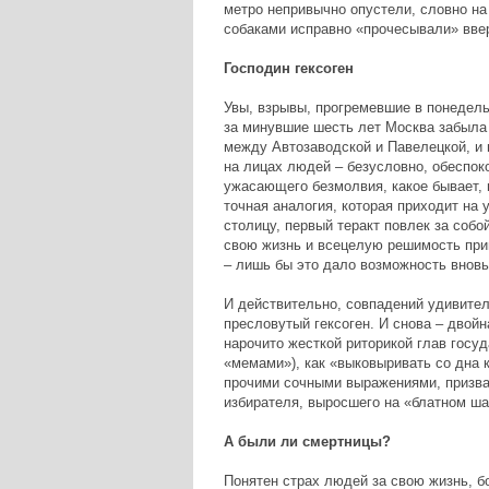
метро непривычно опустели, словно на
собаками исправно «прочесывали» вве
Господин гексоген
Увы, взрывы, прогремевшие в понедель
за минувшие шесть лет Москва забыла о
между Автозаводской и Павелецкой, и 
на лицах людей – безусловно, обеспоко
ужасающего безмолвия, какое бывает, 
точная аналогия, которая приходит на 
столицу, первый теракт повлек за собо
свою жизнь и всецелую решимость при
– лишь бы это дало возможность вновь
И действительно, совпадений удивител
пресловутый гексоген. И снова – двой
нарочито жесткой риторикой глав госу
«мемами»), как «выковыривать со дна к
прочими сочными выражениями, призва
избирателя, выросшего на «блатном ша
А были ли смертницы?
Понятен страх людей за свою жизнь, бо