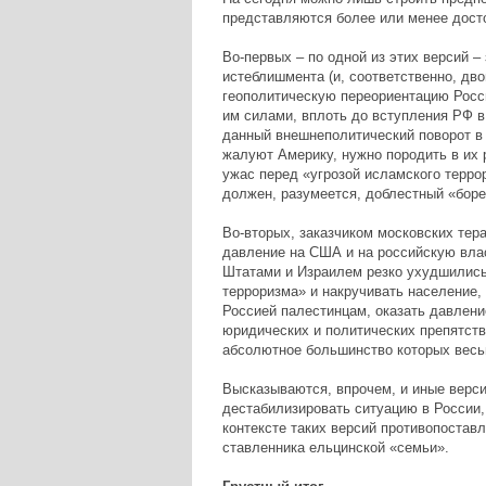
представляются более или менее дост
Во-первых – по одной из этих версий –
истеблишмента (и, соответственно, дв
геополитическую переориентацию Росс
им силами, вплоть до вступления РФ в
данный внешнеполитический поворот в 
жалуют Америку, нужно породить в их 
ужас перед «угрозой исламского террор
должен, разумеется, доблестный «боре
Во-вторых, заказчиком московских тер
давление на США и на российскую вла
Штатами и Израилем резко ухудшились
терроризма» и накручивать население,
Россией палестинцам, оказать давлен
юридических и политических препятств
абсолютное большинство которых весь
Высказываются, впрочем, и иные верси
дестабилизировать ситуацию в России, 
контексте таких версий противопостав
ставленника ельцинской «семьи».