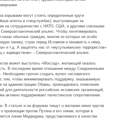
оверными.
 за взрывами могут стоять определенные круги
ойные агенты в спецслужбах), выступающие за
ии на сотрудничество с НАТО, США, и другими союзными
 Североатлантический альянс. Чтобы легитимировать
глазах обычных граждан, многие из которых не особо
рядах панику, страх перед Исламом и ненависть к нему,
а» и т.д. А защитить нас от «мусульманских террористов»
ц с варварством» – Североатлантический альянс.
актов может выступать «Моссад», желающий оказать
сть. В последнее время отношения между Соединенными
. Необходимо срочно создать жупел «исламского
 с тем, чтобы минимизировать поддержку, оказываемую
ие на администрацию Обамы, провоцировать появление
ий для деятельности российских исламских организаций,
ма активно поддерживает палестинское сопротивление.
и. В статьях и на форумах пишут о желании неких кругов
о провокации против Путина и его линии, которая в
ляется линии Медведева, представляемого в качестве