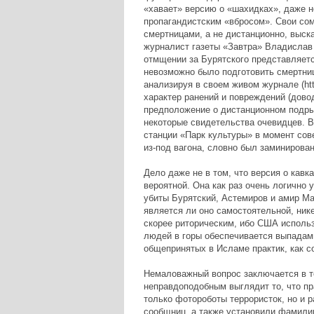
«хавает» версию о «шахидках», даже н
пропагандистским «вбросом». Свои сом
смертницами, а не дистанционно, выска
журналист газеты «Завтра» Владислав Ш
отмщении за Бурятского представляетс
невозможно было подготовить смертниц
анализируя в своем живом журнале (http:/
характер ранений и повреждений (дово
предположение о дистанционном подрыв
некоторые свидетельства очевидцев. В
станции «Парк культуры» в момент сове
из-под вагона, словно был заминирован
Дело даже не в том, что версия о кавк
вероятной. Она как раз очень логично
убиты Бурятский, Астемиров и амир Ма
является ли оно самостоятельной, ник
скорее риторическим, ибо США использ
людей в горы обеспечивается выпадам
общепринятых в Исламе практик, как с
Немаловажный вопрос заключается в т
неправдоподобным выглядит то, что пра
только фотороботы террористок, но и 
сообщниц, а также установили фамилию