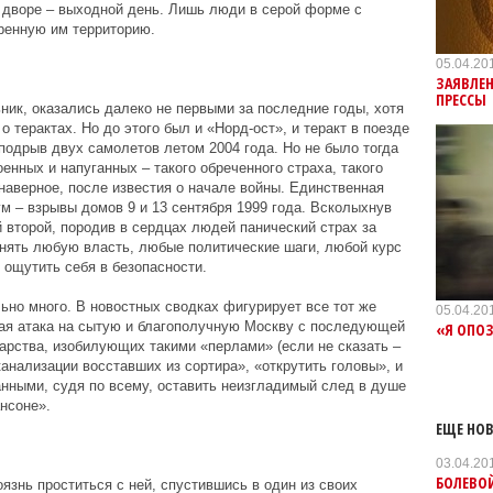
 дворе – выходной день. Лишь люди в серой форме с
ренную им территорию.
05.04.20
ЗАЯВЛЕ
ПРЕССЫ
ник, оказались далеко не первыми за последние годы, хотя
 терактах. Но до этого был и «Норд-ост», и теракт в поезде
подрыв двух самолетов летом 2004 года. Но не было тогда
енных и напуганных – такого обреченного страха, такого
наверное, после известия о начале войны. Единственная
ум – взрывы домов 9 и 13 сентября 1999 года. Всколыхнув
й второй, породив в сердцах людей панический страх за
нять любую власть, любые политические шаги, любой курс
 ощутить себя в безопасности.
ьно много. В новостных сводках фигурирует все тот же
05.04.20
ная атака на сытую и благополучную Москву с последующей
«Я ОПО
дарства, изобилующих такими «перлами» (если не сказать –
анализации восставших из сортира», «открутить головы», и
нными, судя по всему, оставить неизгладимый след в душе
нсоне».
ЕЩЕ НОВ
03.04.20
БОЛЕВО
язнь проститься с ней, спустившись в один из своих