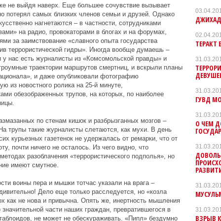
же не выйдя наверх. Еще большее сочувствие вызывает
03.04.20
но потерял самых близких членов семьи и друзей. Однако
ДЖИХАД
кусственно нагнетаются – в частности, сотрудниками
ами» на радио, провокаторами в блогах и на форумах,
02.04.20
ми за заимствование «славного опыта государства
ТЕРАКТ 
тив террористической гидры». Иногда вообще думаешь –
 у нас есть журналисты из «Комсомольской правды» и
31.03.20
ТЕРРОРИ
троумные траектории маршрутов смертниц, и вскрыли планы
ДЕВУШЕ
национала», и даже опубликовали фотографию
ю из новостного ролика на 25-й минуте,
31.03.20
ами обезображенных трупов, на которых, по наиболее
ГУВД МО
ницы.
31.03.20
размазанных по стенам кишок и разбрызганных мозгов –
О ЧЕМ 
а трупы такие журналисты слетаются, как мухи. В день
ГОСУДАР
сих курьезных газетенок не удержалась от ремарки, что от
31.03.20
у, почти ничего не осталось. Из чего видно, что
ДОВОЛЬН
методах разоблачения «террористического подполья», но
ПРОИСХО
ние имеют смутное.
РАЗВИТИ
сти воины пера и мышки тотчас указали на врага –
31.03.20
Удивительно! Дело еще только расследуется, но «козла
МУСУЛЬ
ох как не нова и привычна. Опять же, инертность мышления
) значительной части наших граждан, превратившегося в
31.03.20
ВЗРЫВ К
таблоидов, не может не обескураживать. «Пипл» бездумно