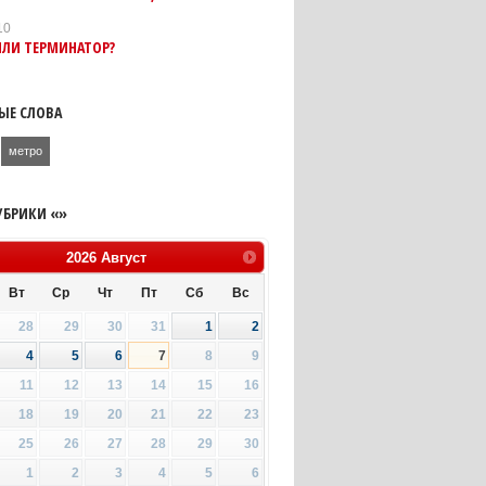
10
ИЛИ ТЕРМИНАТОР?
ЫЕ СЛОВА
метро
УБРИКИ «»
2026
Август
Вт
Ср
Чт
Пт
Сб
Вс
28
29
30
31
1
2
4
5
6
7
8
9
11
12
13
14
15
16
18
19
20
21
22
23
25
26
27
28
29
30
1
2
3
4
5
6