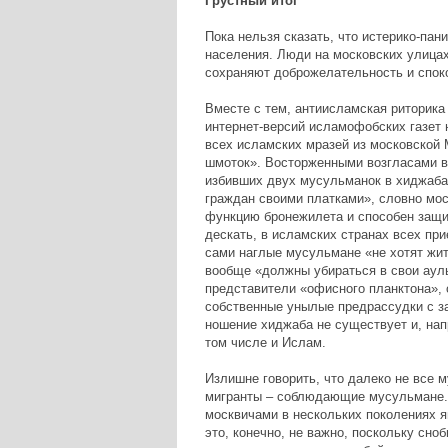
Грустный итог
Пока нельзя сказать, что истерико-пан
населения. Люди на московских улицах
сохраняют доброжелательность и спок
Вместе с тем, антиисламская риторика
интернет-версий исламофобских газет
всех исламских мразей из московской
шмоток». Восторженными возгласами в 
избивших двух мусульманок в хиджаба
граждан своими платками», словно мос
функцию бронежилета и способен защит
дескать, в исламских странах всех при
сами наглые мусульмане «не хотят жить
вообще «должны убираться в свои аулы
представители «офисного планктона»,
собственные унылые предрассудки с за
ношение хиджаба не существует и, нап
том числе и Ислам.
Излишне говорить, что далеко не все м
мигранты – соблюдающие мусульмане. 
москвичами в нескольких поколениях я
это, конечно, не важно, поскольку сно