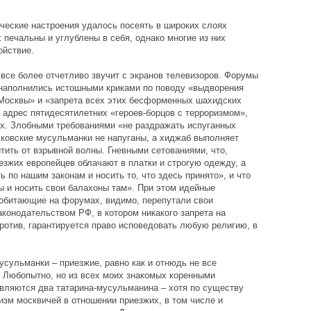
ические настроения удалось посеять в широких слоях
 печальны и углублены в себя, однако многие из них
ойствие.
 все более отчетливо звучит с экранов телевизоров. Форумы
 наполнились истошными криками по поводу «выдворения
 Москвы» и «запрета всех этих бесформенных шахидских
адрес пятидесятилетних «героев-борцов с терроризмом»,
х. Злобными требованиями «не раздражать испуганных
ковские мусульманки не напуганы, а хиджаб выполняет
ить от взрывной волны. Гневными сетованиями, что,
езжих европейцев облачают в платки и строгую одежду, а
 по нашим законам и носить то, что здесь принято», и что
 и носить свои балахоны там». При этом идейные
 обитающие на форумах, видимо, перепутали свои
конодательством РФ, в котором никакого запрета на
ротив, гарантируется право исповедовать любую религию, в
усульманки – приезжие, равно как и отнюдь не все
Любопытно, но из всех моих знакомых коренными
вляются два татарина-мусульманина – хотя по существу
бизм москвичей в отношении приезжих, в том числе и