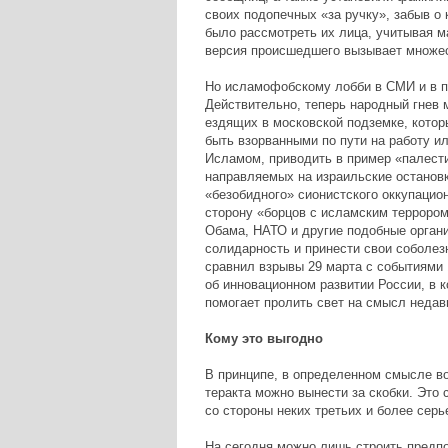
своих подопечных «за ручку», забыв о 
было рассмотреть их лица, учитывая м
версия происшедшего вызывает множес
Но исламофобскому лобби в СМИ и в п
Действительно, теперь народный гнев 
ездящих в московской подземке, которы
быть взорванными по пути на работу и
Исламом, приводить в пример «палест
направляемых на израильские остановк
«безобидного» сионистского оккупацион
сторону «борцов с исламским террором
Обама, НАТО и другие подобные орган
солидарность и принести свои соболез
сравнил взрывы 29 марта с событиями
об инновационном развитии России, в 
помогает пролить свет на смысл недав
Кому это выгодно
В принципе, в определенном смысле во
теракта можно вынести за скобки. Это
со стороны неких третьих и более серь
На сегодня можно лишь строить предпо