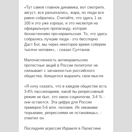
«Тут самое главное динамика, вот смотрите,
август, все разъехались, жара, но люди все
равно собрались. Считайте, что здесь 1 за
100 и это уже хорошо, и это несмотря на
официальную пропаганду, которая
беззастенчиво про-израильская. То, что здесь
собрались лучшие люди - это бесспорно.
Даст Бог, мы через некоторое время соберем
тысячи человек», - сказал Султанов.
Малочисленность антиизраильских
протестных акций в России политолог не
связывает с загнанностью российского
общества, боящегося выразить свои мысли.
«Я хочу сказать, что в каждом обществе есть
3-4% пассионариев, какой бы репрессивный
режим не был, это закон социологии, 3-4 % -
они остаются. Эта цифра для России
примерно 5-6 млн. человек. Их никакими
тюрьмами, репрессиями не остановишь», -
ответил он.
Последняя агрессия Израиля в Палестине