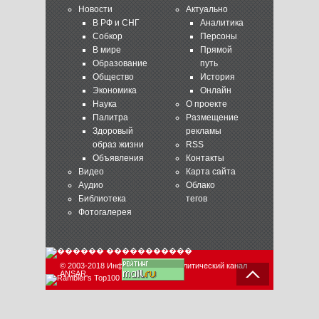
Новости
Актуально
В РФ и СНГ
Аналитика
Собкор
Персоны
В мире
Прямой
Образование
путь
Общество
История
Экономика
Онлайн
Наука
О проекте
Палитра
Размещение
Здоровый
рекламы
образ жизни
RSS
Объявления
Контакты
Видео
Карта сайта
Аудио
Облако
Библиотека
тегов
Фотогалерея
© 2003-2018 Информационно-аналитический канал
ANSAR