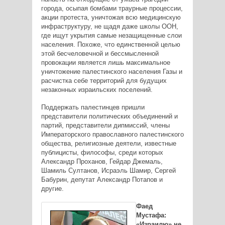
города, осыпая бомбами траурные процессии,
акции протеста, уничтожая всю медицинскую
инфраструктуру, не щадя даже школы ООН,
где ищут укрытия самые незащищенные слои
населения. Похоже, что единственной целью
этой бесчеловечной и бессмысленной
провокации является лишь максимальное
уничтожение палестинского населения Газы и
расчистка себе территорий для будущих
незаконных израильских поселений.
Поддержать палестинцев пришли
представители политических объединений и
партий, представители дипмиссий, члены
Императорского православного палестинского
общества, религиозные деятели, известные
публицисты, философы, среди которых
Александр Проханов, Гейдар Джемаль,
Шамиль Султанов, Исраэль Шамир, Сергей
Бабурин, депутат Александр Потапов и
другие.
Фаед
Мустафа:
«Израилю» не