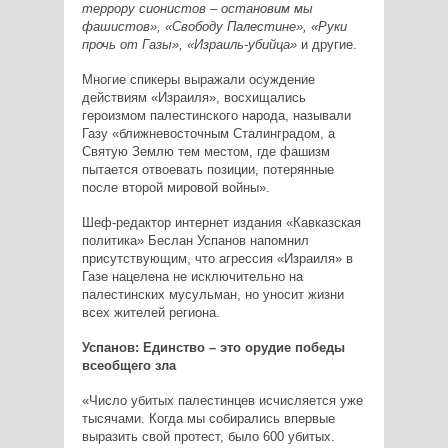
террору сионистов – остановим мы
фашистов», «Свободу Палестине», «Руки
прочь от Газы», «Израиль-убийца»
и другие.
Многие спикеры выражали осуждение
действиям «Израиля», восхищались
героизмом палестинского народа, называли
Газу «ближневосточным Сталинградом, а
Святую Землю тем местом, где фашизм
пытается отвоевать позиции, потерянные
после второй мировой войны».
Шеф-редактор интернет издания «Кавказская
политика» Беслан Успанов напомнил
присутствующим, что агрессия «Израиля» в
Газе нацелена не исключительно на
палестинских мусульман, но уносит жизни
всех жителей региона.
Успанов: Единство – это орудие победы
всеобщего зла
«Число убитых палестинцев исчисляется уже
тысячами. Когда мы собирались впервые
выразить свой протест, было 600 убитых.