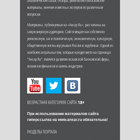
аналитические статьи, обзоры, религиозно-богословские
материалы, мнения известных экспертов по различным
вопросам.
Материалы, публикуемые на «Ансар.Ru», рассчитаны на
самую широкую аудиторию. Сайт освещает как собственно
религиозную, так и политическую, экономическую, культурную,
общественную жизнь мусульман России и зарубежья. Одной из
наиболее актуальных тем, которые находят место на страницах
"Ансар.Ru", является развитие исламской банковской сферы,
исламских финансов и халяль-индустрии.
ВОЗРАСТНАЯ КАТЕГОРИЯ САЙТА
18+
При использовании материалов сайта
гиперссылка на
www.ansar.ru
обязательна!
РАЗДЕЛЫ ПОРТАЛА