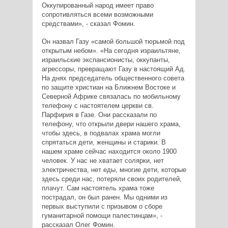
Оккупированный народ имеет право
сопротивляться всеми возможными
средствами», - сказал Фомин.
Он назвал Газу «самой большой тюрьмой под
открытым небом». «На сегодня израильтяне,
израильские экспансионисты, оккупанты,
агрессоры, превращают Газу в настоящий Ад.
На днях председатель общественного совета
по защите христиан на Ближнем Востоке и
Северной Африке связалась по мобильному
телефону с настоятелем церкви св.
Парфирия в Газе. Они рассказали по
телефону, что открыли двери нашего храма,
чтобы здесь, в подвалах храма могли
спрятаться дети, женщины и старики. В
нашем храме сейчас находится около 1900
человек. У нас не хватает солярки, нет
электричества, нет еды, многие дети, которые
здесь среди нас, потеряли своих родителей,
плачут. Сам настоятель храма тоже
пострадал, он был ранен. Мы одними из
первых выступили с призывом о сборе
гуманитарной помощи палестинцам», -
рассказал Олег Фомин.