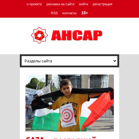
о проекте
реклама на сайте
войти
регистрация
18+
RSS
контакты