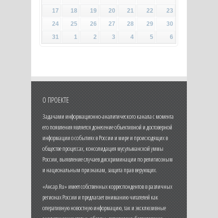
17
18
19
20
21
22
23
24
25
26
27
28
29
30
31
1
2
3
4
5
6
О ПРОЕКТЕ
Задачами информационно-аналитического канала с момента
его появления является донесение объективной и достоверной
информации о событиях в России и мире и происходящих в
обществе процессах, консолидация мусульманской уммы
России, выявление случаев дискриминации по религиозным
и национальным признакам, защита прав верующих.
«Ансар.Ru» имеет собственных корреспондентов в различных
регионах России и предлагает вниманию читателей как
оперативную новостную информацию, так и эксклюзивные