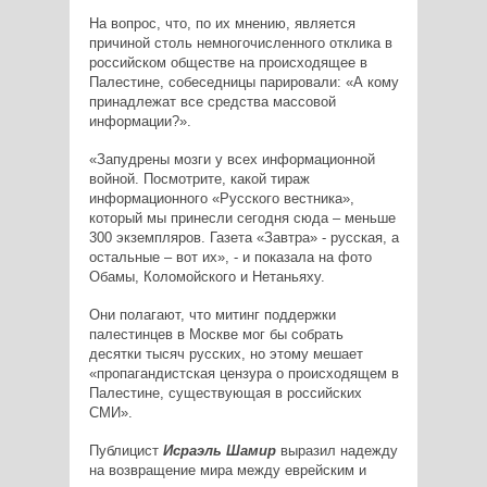
На вопрос, что, по их мнению, является
причиной столь немногочисленного отклика в
российском обществе на происходящее в
Палестине, собеседницы парировали: «А кому
принадлежат все средства массовой
информации?».
«Запудрены мозги у всех информационной
войной. Посмотрите, какой тираж
информационного «Русского вестника»,
который мы принесли сегодня сюда – меньше
300 экземпляров. Газета «Завтра» - русская, а
остальные – вот их», - и показала на фото
Обамы, Коломойского и Нетаньяху.
Они полагают, что митинг поддержки
палестинцев в Москве мог бы собрать
десятки тысяч русских, но этому мешает
«пропагандистская цензура о происходящем в
Палестине, существующая в российских
СМИ».
Публицист
Исраэль Шамир
выразил надежду
на возвращение мира между еврейским и