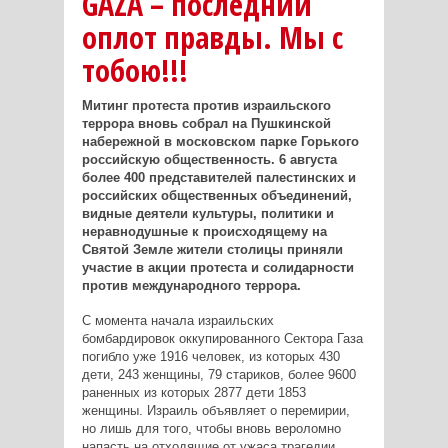
GAZA – последний
оплот правды. Мы с
тобою!!!
Митинг протеста против израильского
террора вновь собрал на Пушкинской
набережной в московском парке Горького
российскую общественность. 6 августа
более 400 представителей палестинских и
российских общественных объединений,
видные деятели культуры, политики и
неравнодушные к происходящему на
Святой Земле жители столицы приняли
участие в акции протеста и солидарности
против международного террора.
С момента начала израильских
бомбардировок оккупированного Сектора Газа
погибло уже 1916 человек, из которых 430
дети, 243 женщины, 79 стариков, более 9600
раненных из которых 2877 дети 1853
женщины. Израиль объявляет о перемирии,
но лишь для того, чтобы вновь вероломно
напасть на отходящие от ужаса трагедии