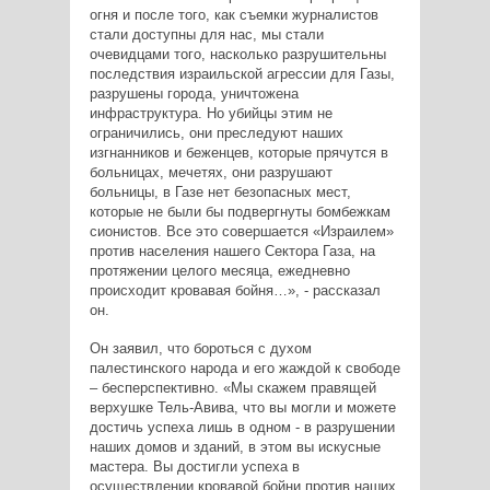
огня и после того, как съемки журналистов
стали доступны для нас, мы стали
очевидцами того, насколько разрушительны
последствия израильской агрессии для Газы,
разрушены города, уничтожена
инфраструктура. Но убийцы этим не
ограничились, они преследуют наших
изгнанников и беженцев, которые прячутся в
больницах, мечетях, они разрушают
больницы, в Газе нет безопасных мест,
которые не были бы подвергнуты бомбежкам
сионистов. Все это совершается «Израилем»
против населения нашего Сектора Газа, на
протяжении целого месяца, ежедневно
происходит кровавая бойня…», - рассказал
он.
Он заявил, что бороться с духом
палестинского народа и его жаждой к свободе
– бесперспективно. «Мы скажем правящей
верхушке Тель-Авива, что вы могли и можете
достичь успеха лишь в одном - в разрушении
наших домов и зданий, в этом вы искусные
мастера. Вы достигли успеха в
осуществлении кровавой бойни против наших