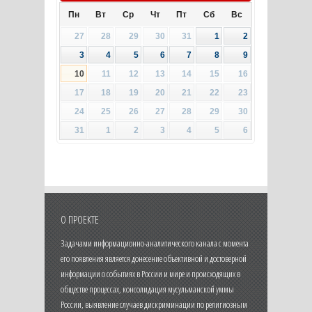
Пн
Вт
Ср
Чт
Пт
Сб
Вс
27
28
29
30
31
1
2
3
4
5
6
7
8
9
10
11
12
13
14
15
16
17
18
19
20
21
22
23
24
25
26
27
28
29
30
31
1
2
3
4
5
6
О ПРОЕКТЕ
Задачами информационно-аналитического канала с момента
его появления является донесение объективной и достоверной
информации о событиях в России и мире и происходящих в
обществе процессах, консолидация мусульманской уммы
России, выявление случаев дискриминации по религиозным