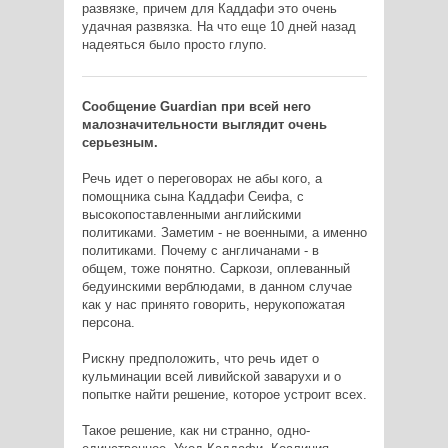
развязке, причем для Каддафи это очень
удачная развязка. На что еще 10 дней назад
надеяться было просто глупо.
Сообщение Guardian при всей него
малозначительности выглядит очень
серьезным.
Речь идет о переговорах не абы кого, а
помощника сына Каддафи Сеифа, с
высокопоставленными английскими
политиками. Заметим - не военными, а именно
политиками. Почему с англичанами - в
общем, тоже понятно. Саркози, оплеванный
бедуинскими верблюдами, в данном случае
как у нас принято говорить, нерукопожатая
персона.
Рискну предположить, что речь идет о
кульминации всей ливийской заварухи и о
попытке найти решение, которое устроит всех.
Такое решение, как ни странно, одно-