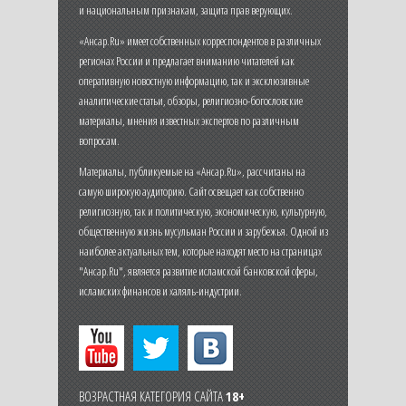
и национальным признакам, защита прав верующих.
«Ансар.Ru» имеет собственных корреспондентов в различных
регионах России и предлагает вниманию читателей как
оперативную новостную информацию, так и эксклюзивные
аналитические статьи, обзоры, религиозно-богословские
материалы, мнения известных экспертов по различным
вопросам.
Материалы, публикуемые на «Ансар.Ru», рассчитаны на
самую широкую аудиторию. Сайт освещает как собственно
религиозную, так и политическую, экономическую, культурную,
общественную жизнь мусульман России и зарубежья. Одной из
наиболее актуальных тем, которые находят место на страницах
"Ансар.Ru", является развитие исламской банковской сферы,
исламских финансов и халяль-индустрии.
ВОЗРАСТНАЯ КАТЕГОРИЯ САЙТА
18+