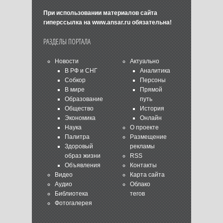
При использовании материалов сайта
гиперссылка на
www.ansar.ru
обязательна!
РАЗДЕЛЫ ПОРТАЛА
Новости
Актуально
В РФ и СНГ
Аналитика
Собкор
Персоны
В мире
Прямой
Образование
путь
Общество
История
Экономика
Онлайн
Наука
О проекте
Палитра
Размещение
Здоровый
рекламы
образ жизни
RSS
Объявления
Контакты
Видео
Карта сайта
Аудио
Облако
Библиотека
тегов
Фотогалерея