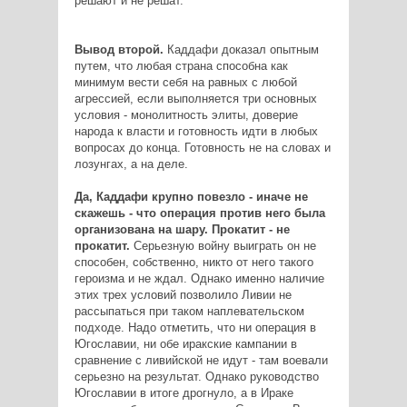
решают и не решат.
Вывод второй.
Каддафи доказал опытным
путем, что любая страна способна как
минимум вести себя на равных с любой
агрессией, если выполняется три основных
условия - монолитность элиты, доверие
народа к власти и готовность идти в любых
вопросах до конца. Готовность не на словах и
лозунгах, а на деле.
Да, Каддафи крупно повезло - иначе не
скажешь - что операция против него была
организована на шару. Прокатит - не
прокатит.
Серьезную войну выиграть он не
способен, собственно, никто от него такого
героизма и не ждал. Однако именно наличие
этих трех условий позволило Ливии не
рассыпаться при таком наплевательском
подходе. Надо отметить, что ни операция в
Югославии, ни обе иракские кампании в
сравнение с ливийской не идут - там воевали
серьезно на результат. Однако руководство
Югославии в итоге дрогнуло, а в Ираке