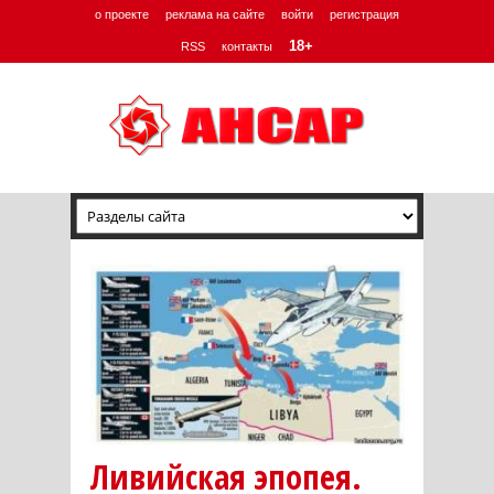
о проекте
реклама на сайте
войти
регистрация
18+
RSS
контакты
Ливийская эпопея.