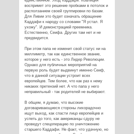
единственное. Уход Каддафи. Коалиция
воспримет это решение пробками в потолок и
расползанием своей группировки по базам.
Для Ливии это будет означать обращение
Каддафи к народу со словами "Я устал. Я
ухожу". И демонстрацией преемника.
Естественно, Сеифа. Других там нет и не
предвидится.
При этом папа не изменит свой статус ни на
миллиметр, так как единственное звание,
которое у него есть - это Лидер Революции.
Однако для публичных мероприятий на
первую роль будет выдвинут именно Сеиф,
что в данной ситуации устроит всех
европейцев. Тем более, что как раз к нему
никаких претензий нет. А что папа у него
неправильный - так родителей не выбирают.
В общем, я думаю, что высокие
договаривающиеся стороны лихорадочно
ищут выход, как спасти лицо европейцев и
успеть до того, как американцы сдуру не
проведут спецоперацию по уничтожению
старшего Каддафи. Не факт, что удачную, но