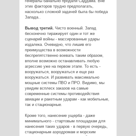
генералы банально продали Саддама. Вне
этих факторов трудно предполагать,
насколько сложной задачей была бы победа
Запада..
Вывод третий.
Чисто военный. Запад
бесконечно тиражирует один и тот же
сценарий войны - массированные удары
издалека. Очевидно, что лишив его
преимущества в возможности
беспрепятственно воевать таким образом,
вполне возможно останавливать любую
агрессию уже на первом этапе. То есть -
вооружаться, вооружаться и еще раз
вооружаться. И развивать максимально
мощные системы ПВО и ПРО. Видимо, мы
увидим всплеск заказов на самые
современные системы противодействия
авиации и ракетным ударам - как мобильные,
так и стационарные.
Кроме того, нанесение ущерба - даже
минимального - стартовым площадкам для
нанесения таких ударов - в первую очередь,
стационарным аэродромам и морским