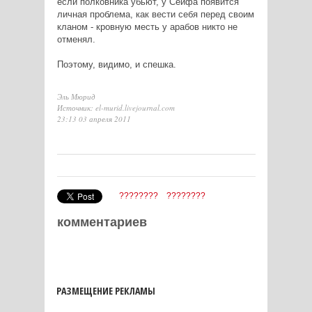
если полковника убьют, у Сеифа появится
личная проблема, как вести себя перед своим
кланом - кровную месть у арабов никто не
отменял.
Поэтому, видимо, и спешка.
Эль Мюрид
Источник: el-murid.livejournal.com
23:13 03 апреля 2011
????????
????????
комментариев
РАЗМЕЩЕНИЕ РЕКЛАМЫ