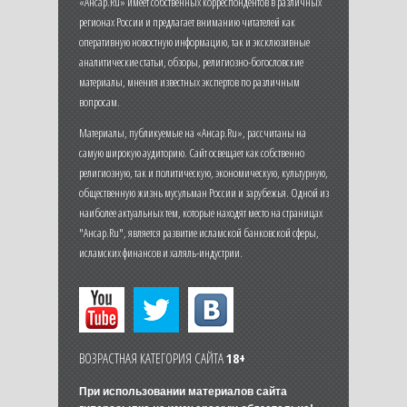
«Ансар.Ru» имеет собственных корреспондентов в различных
регионах России и предлагает вниманию читателей как
оперативную новостную информацию, так и эксклюзивные
аналитические статьи, обзоры, религиозно-богословские
материалы, мнения известных экспертов по различным
вопросам.
Материалы, публикуемые на «Ансар.Ru», рассчитаны на
самую широкую аудиторию. Сайт освещает как собственно
религиозную, так и политическую, экономическую, культурную,
общественную жизнь мусульман России и зарубежья. Одной из
наиболее актуальных тем, которые находят место на страницах
"Ансар.Ru", является развитие исламской банковской сферы,
исламских финансов и халяль-индустрии.
ВОЗРАСТНАЯ КАТЕГОРИЯ САЙТА
18+
При использовании материалов сайта