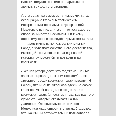
власти, видимо, решили не париться, не
заниматься долго уговорами.
А это сразу же вызывает у крымских татар
ассоциации с их очень трагическим
историческим прошлым, с депортацией.
Некоторые из них считают, что государство
снова занимается насилием. Ни к чему
хорошему это не приведёт. Крымские татары
— народ мирный, но, как всякий мирный
народ с чувством собственного достоинства,
имеющий трагические страницы своей
истории, он может быть доведён и до
крайности.
Аксенов утверждает, что Меджлис "не был
зарегистрирован должным образом", а его
авторитет среди крымских татар невелик. Я
боюсь, что мнение Аксёнова здесь не самое
главное. Аксёнов ведь не представляет
крымских татар. Он сейчас глава как раз того
субъекта, который оказывает на них
давление. Относительно авторитета
Меджлиса надо спросить у татар. Я думаю,
что, каким бы авторитетом ни пользовался