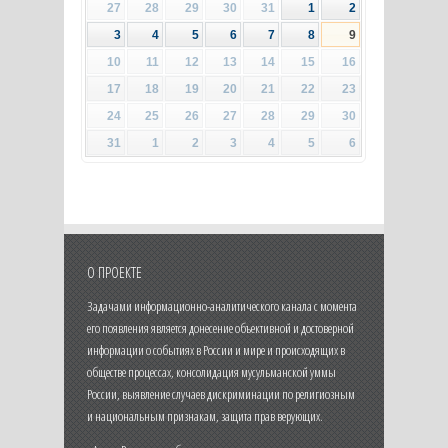
27
28
29
30
31
1
2
3
4
5
6
7
8
9
10
11
12
13
14
15
16
17
18
19
20
21
22
23
24
25
26
27
28
29
30
31
1
2
3
4
5
6
О ПРОЕКТЕ
Задачами информационно-аналитического канала с момента
его появления является донесение объективной и достоверной
информации о событиях в России и мире и происходящих в
обществе процессах, консолидация мусульманской уммы
России, выявление случаев дискриминации по религиозным
и национальным признакам, защита прав верующих.