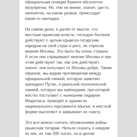
официальная позиция Кремля абсолютно
безупречна. Но, тем не менее, значит, где-то,
непонятно, на каком уровне, происходит
какая-то накладка.
На самом деле, я далёк от мысли, что
местные крымские власти, господин Аксёнов
действуют с целым крымско-татарским
народом на свой страх и риск, не спросив
мнения Москвы. Это было бы очень странно.
А если они спрашивают мнение Москвы и при
этом действуют так, как они действуют,
значит, они получают от Москвы добро. Таким
образом, мы видим противоречие между
официальной линией, которую заявляет
президент Путин, и реальной политической
линией, которую мы наблюдаем, при которой
жёстко поступают с нынешним лидером
Меджлиса, проводят в здании их
национального парламента обыски, в жёсткой
форме выселяют и закрывают их газету.
Это всё можно считать объявлением войны
крымским татарам. Нельзя сказать о каждом
из них, их там 300 тысяч, но в целом