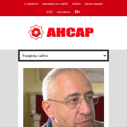
о проекте
реклама на сайте
войти
регистрация
18+
RSS
контакты