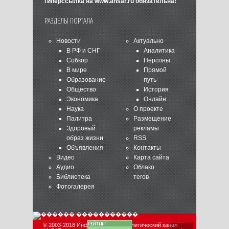
гиперссылка на
www.ansar.ru
обязательна!
РАЗДЕЛЫ ПОРТАЛА
Новости
Актуально
В РФ и СНГ
Аналитика
Собкор
Персоны
В мире
Прямой
Образование
путь
Общество
История
Экономика
Онлайн
Наука
О проекте
Палитра
Размещение
Здоровый
рекламы
образ жизни
RSS
Объявления
Контакты
Видео
Карта сайта
Аудио
Облако
Библиотека
тегов
Фотогалерея
© 2003-2018 Информационно-аналитический канал