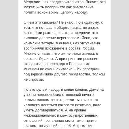
Меджлис – их представительство. Значит, это
может быть воспринято как объявление
политической войны целому народу.
С чем это связано? Не знаю. По-видимому, с
тем, что не нашли общего языка, не знают,
как с ними разговаривать, и предпочитают
силовое давление переговорам. Ясно, что
крымские татары, в общем, без энтузиазма
восприняли вхождение в состав России.
Многие считают, что им неплохо жилось в
составе Украины. А при принятии решения
относительно перехода к России с их
мнением не очень считались. Их передали
под юрисдикцию другого государства, толком
не спросив.
Но это целый народ, в конце концов. Даже на
уровне человеческих отношений ничего
нельзя силком решать, если ты хочешь от
человека добиться какого-то позитива, надо
уметь договариваться. А на уровне
межнациональных и межгосударственных
отношений проявление силы тоже, прямо
скажем, не лучший способ. А крымские