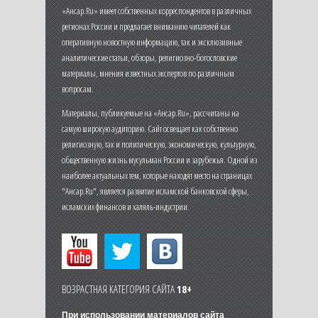
«Ансар.Ru» имеет собственных корреспондентов в различных
регионах России и предлагает вниманию читателей как
оперативную новостную информацию, так и эксклюзивные
аналитические статьи, обзоры, религиозно-богословские
материалы, мнения известных экспертов по различным
вопросам.
Материалы, публикуемые на «Ансар.Ru», рассчитаны на
самую широкую аудиторию. Сайт освещает как собственно
религиозную, так и политическую, экономическую, культурную,
общественную жизнь мусульман России и зарубежья. Одной из
наиболее актуальных тем, которые находят место на страницах
"Ансар.Ru", является развитие исламской банковской сферы,
исламских финансов и халяль-индустрии.
ВОЗРАСТНАЯ КАТЕГОРИЯ САЙТА
18+
При использовании материалов сайта