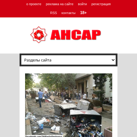
о проекте
реклама на сайте
войти
регистрация
18+
RSS
контакты