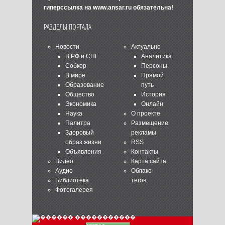
гиперссылка на
www.ansar.ru
обязательна!
РАЗДЕЛЫ ПОРТАЛА
Новости
Актуально
В РФ и СНГ
Аналитика
Собкор
Персоны
В мире
Прямой
Образование
путь
Общество
История
Экономика
Онлайн
Наука
О проекте
Палитра
Размещение
Здоровый
рекламы
образ жизни
RSS
Объявления
Контакты
Видео
Карта сайта
Аудио
Облако
Библиотека
тегов
Фотогалерея