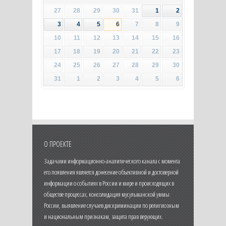
27
28
29
30
31
1
2
3
4
5
6
7
8
9
10
11
12
13
14
15
16
17
18
19
20
21
22
23
24
25
26
27
28
29
30
31
1
2
3
4
5
6
О ПРОЕКТЕ
Задачами информационно-аналитического канала с момента
его появления является донесение объективной и достоверной
информации о событиях в России и мире и происходящих в
обществе процессах, консолидация мусульманской уммы
России, выявление случаев дискриминации по религиозным
и национальным признакам, защита прав верующих.