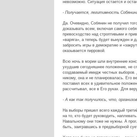
невозможно. Ситуация остается и оста
-
Получается, легитимность Собянин
Да. Очевидно, Собянин не получил тог
доказывать всем, включая самого себя,
превосходство над строптивыми и при
«варяга», а теперь будет вынужден и д
забросить игры в демократию и «закрут
оказывается пирровой.
Всю ночь в мэрии шли внутренние консу
ухудшив сегодняшнее положение, не сп
создаваемый имидж честных выборов. 
никому, она и не планировалась. Его 
поставил всех в удивительное положени
рассчитывал, все в Его руках. Для вер
- А как так получилось, что, организо
На выборы пришел всего каждый третий
на то, кто будет руководить, наплеват
Навальному они тоже не нужны. А прогл
быть, заигравшись в предвыборной суе