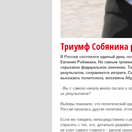
Триумф Собянина 
В России состоялся единый день го
Евгения Ройзмана. Но самым громк
серьезное федеральное значение. Т
результатов, сохраняется интрига. 
высказать политолога, москвича Аб
- Вы с самого начала много писали и 
их результата?
Выборы показали, что политический кри
России началась другая политика, отли
Если же говорить непосредственно о р
спросить с тех, кто, детально разраб
не учел самого главного – рисков низк