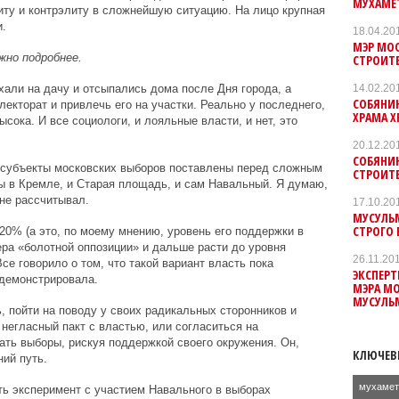
МУХАМЕ
ту и контрэлиту в сложнейшую ситуацию. На лицо крупная
.
18.04.20
МЭР МО
жно подробнее.
СТРОИТЕ
14.02.20
хали на дачу и отсыпались дома после Дня города, а
СОБЯНИ
екторат и привлечь его на участки. Реально у последнего,
ХРАМА Х
ысока. И все социологи, и лояльные власти, и нет, это
20.12.20
СОБЯНИ
е субъекты московских выборов поставлены перед сложным
СТРОИТЕ
пы в Кремле, и Старая площадь, и сам Навальный. Я думаю,
 не рассчитывал.
17.10.20
МУСУЛЬМ
СТРОГО
0% (а это, по моему мнению, уровень его поддержки в
ера «болотной оппозиции» и дальше расти до уровня
26.11.20
е говорило о том, что такой вариант власть пока
ЭКСПЕР
одемонстрировала.
МЭРА М
МУСУЛЬ
 пойти на поводу у своих радикальных сторонников и
негласный пакт с властью, или согласиться на
ать выборы, рискуя поддержкой своего окружения. Он,
КЛЮЧЕВ
ний путь.
мухамет
ь эксперимент с участием Навального в выборах