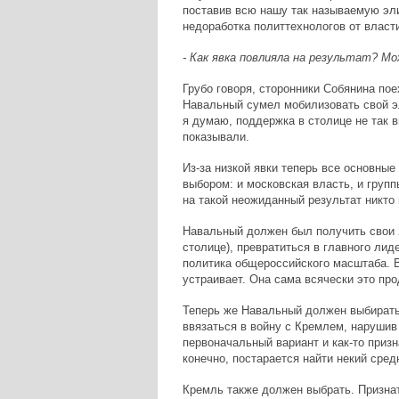
поставив всю нашу так называемую эли
недоработка политтехнологов от власти
- Как явка повлияла на результат? Мо
Грубо говоря, сторонники Собянина пое
Навальный сумел мобилизовать свой эл
я думаю, поддержка в столице не так в
показывали.
Из-за низкой явки теперь все основны
выбором: и московская власть, и груп
на такой неожиданный результат никто
Навальный должен был получить свои 2
столице), превратиться в главного лид
политика общероссийского масштаба. Вс
устраивает. Она сама всячески это пр
Теперь же Навальный должен выбирать,
ввязаться в войну с Кремлем, нарушив 
первоначальный вариант и как-то призн
конечно, постарается найти некий сред
Кремль также должен выбрать. Признат