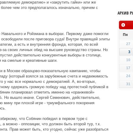
правляемую демократию» и «закрутить гайки» или же
 более чем это предполагалось изначально, причем с
АРХИВ Р
 Навального и Ройзмана в выборах. Первому даже помогли
Пн
 освободили после приговора суда! Внутри правящей элиты
27
ратегии, а есть и внутренняя фронда, которая, по всей
-за своих личных обид на высшее руководство страны. Но
3
пустил действительно конкурентные выборы в столице,
10
 на смелые и креативные шаги.
17
и в Москве образцово-показательную кампанию, чтобы
паду (который взялся за зарубежные счета и недвижимость
24
то у нас все нормально с демократией. А, во-вторых,
31
тному одержать громкую победу над протестной публикой в
бянин планировал отметить именно на «оранжевой»
. Но вышло иначе. Сергей Семенович, действительно,
 мину при плохой игре - триумфального покорения
сь.
збиркому, что Собянин победил в первом туре с
а можно - оппозиции, что должен быть второй тур, т.к.
нта. Прав может быть, кто угодно, сейчас уже разобраться