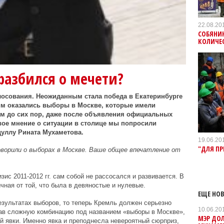
22.08.20
СОБЯНИ
КОЛИЧЕ
разбился о мечети?
лосования. Неожиданным стала победа в Екатеринбурге
им оказались выборы в Москве, которые имели
ам до сих пор, даже после объявления официальных
Свое мнение о ситуации в столице мы попросили
дуллу Рината Мухаметова.
19.06.20
"ДЛЯ П
говорили о выборах в Москве. Ваше общее впечатление от
зис 2011-2012 гг. сам собой не рассосался и развивается. В
чная от той, что была в девяностые и нулевые.
ЕЩЕ НОВ
езультатах выборов, то теперь Кремль должен серьезно
10.06.20
отав сложную комбинацию под названием «выборы в Москве»,
МЭР ДОЛ
ой явки. Именно явка и преподнесла невероятный сюрприз,