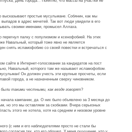
тпуска, День города... Понятно, что массы на участки не
о высказывают простые мусульмане. Собянин, как мы
 выпадов в адрес мечетей. Так вот люди увидели в его
ывать своими именами, промысел Аллаха.
о перегнул палку с популизмом и ксенофобией. На этих
же Навальный, который тоже явно не является
ен снять исламофобию со своей повестки и встречаться с
м сайте в Интернет-голосовании за кандидатов на пост
льно, Навальный, которого там же называют исламофобом.
мусульман! Он должен учесть эти крупные просчеты, если
лавой города, а не назначенным сверху чиновником.
ь были такими честными, как везде говорят
?
о начала кампании, да. О них было объявлено за 3 месяца до
ым, но это мы оставляем за скобками. Вчера серьезных
Власть этого не хотела, хотя на среднем и низовом уровне
ьного (с ним и его наблюдателями просто не стали бы
ого согласия тех, кто его обошел. У меня ощущение, что у