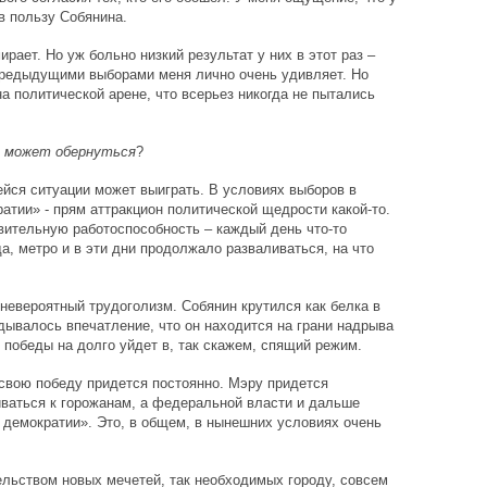
в пользу Собянина.
рает. Но уж больно низкий результат у них в этот раз –
 предыдущими выборами меня лично очень удивляет. Но
а политической арене, что всерьез никогда не пытались
о может обернуться
?
ейся ситуации может выиграть. В условиях выборов в
атии» - прям аттракцион политической щедрости какой-то.
вительную работоспособность – каждый день что-то
а, метро и в эти дни продолжало разваливаться, на что
 невероятный трудоголизм. Собянин крутился как белка в
адывалось впечатление, что он находится на грани надрыва
победы на долго уйдет в, так скажем, спящий режим.
 свою победу придется постоянно. Мэру придется
ваться к горожанам, а федеральной власти и дальше
демократии». Это, в общем, в нынешних условиях очень
ельством новых мечетей, так необходимых городу, совсем