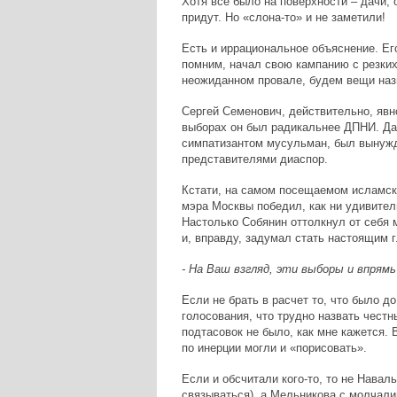
Хотя все было на поверхности – дачи, о
придут. Но «слона-то» и не заметили!
Есть и иррациональное объяснение. Ег
помним, начал свою кампанию с резких
неожиданном провале, будем вещи наз
Сергей Семенович, действительно, явн
выборах он был радикальнее ДПНИ. Да
симпатизантом мусульман, был вынужд
представителями диаспор.
Кстати, на самом посещаемом исламско
мэра Москвы победил, как ни удивите
Настолько Собянин оттолкнул от себя 
и, вправду, задумал стать настоящим г
- На Ваш взгляд, эти выборы и впрям
Если не брать в расчет то, что было д
голосования, что трудно назвать честн
подтасовок не было, как мне кажется. 
по инерции могли и «порисовать».
Если и обсчитали кого-то, то не Навал
связываться), а Мельникова с молчалив