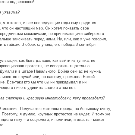
нется подвешанной.
а уязвима?
о, что хотел, и все последующие годы ему придется
 что он настоящий мэр. Он хотел показать свое
вередливыми москвичами, не принимающими сибирского
альше заискивать перед ними. Ну, или, как я уже говорил,
ить гайки». В обоих случаях, его победа 8 сентября
льтации, как быть дальше, как выйти из тупика, не
ровоцировав протесты, не испортить тщательно
Думали и в штабе Навального. Война сейчас не нужна
величество случай или, по-нашему, промысел Божий
е. Все-таки кто бы что бы ни прикидывал и ни
ующего ничего удивительного в этом нет.
вав сложную и красивую многоходовку, явку проглядели?
 москвич. Получается жителям города, по большому счету,
ь. Поэтому, я думаю, крупных протестов не будет. И тому же
ядели явку – и социологи, и политики, и власть - может
те.