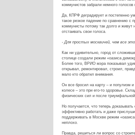
коммунистов забрали немного голосов 
Да, КПРФ деградирует и постепенно уми
такое резкое падение по сравнению с
коммунисты потому так долго и живут н
отстаивать свои голоса.
- Для простых москвичей, чем все эт
Как ни удивительно, город от сложивш
столице создали режим «оазиса демокр
Более того, ВРИО мэра показывал уди
открывал, ремонтировал, строил, правд
мало кто обратил внимания.
Он все бросил на карту – и популизм и
колесе – это при его-то здоровье. Скл
физических сил и после триумфальной 
Но получается, что теперь доказывать
эффективно работать и даже прислуши
поддерживать в Москве режим «оазиса 
неплохо.
Правда, решиться ли вопрос со строит