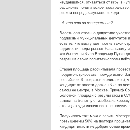
неудавшимся, отказаться от игры в «у
расширить политическое пространство,
риском непредсказуемого исхода.
- А что это за эксперимент?
Власть сознательно допустила участие
подписями муниципальных депутатов и
есть те, кто выступает против такой ст
видимости, подыгрывает Навальному из
как бы там ни было Владимир Путин до
разрешив своим политтехнологам пойти
Старая площадь рассчитывала провест
продемонстрировать, прежде всего, За
российских бюрократов и олигархов), ч
кандидат от власти должен был по-чес
самом ее центре, в Москве. Триумф Со
Болотной площади с результатом в 65%
вышел на Болотную, изобразив хорошую
столицы к удивлению всех не получило
Получилось так: можно верить Мосгори
превышением 50% на полтора процента, 
кандидат власти не добрал сотые проце