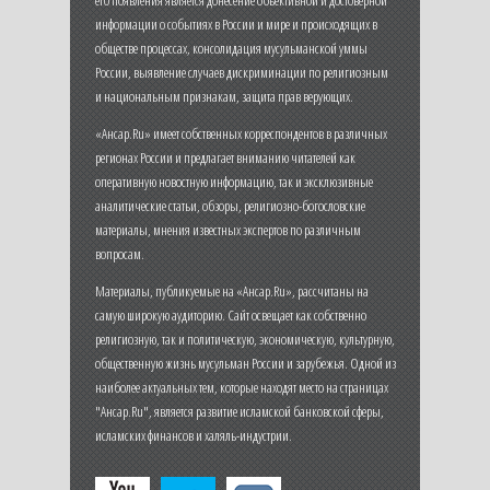
его появления является донесение объективной и достоверной
информации о событиях в России и мире и происходящих в
обществе процессах, консолидация мусульманской уммы
России, выявление случаев дискриминации по религиозным
и национальным признакам, защита прав верующих.
«Ансар.Ru» имеет собственных корреспондентов в различных
регионах России и предлагает вниманию читателей как
оперативную новостную информацию, так и эксклюзивные
аналитические статьи, обзоры, религиозно-богословские
материалы, мнения известных экспертов по различным
вопросам.
Материалы, публикуемые на «Ансар.Ru», рассчитаны на
самую широкую аудиторию. Сайт освещает как собственно
религиозную, так и политическую, экономическую, культурную,
общественную жизнь мусульман России и зарубежья. Одной из
наиболее актуальных тем, которые находят место на страницах
"Ансар.Ru", является развитие исламской банковской сферы,
исламских финансов и халяль-индустрии.