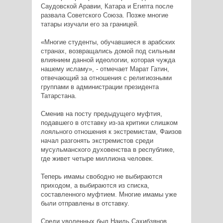
Саудовской Аравии, Катара и Египта после
развала Советского Союза. Позже многие
татары изучали его за границей.
«Многие студенты, обучавшиеся в арабских
странах, возвращались домой под сильным
влиянием данной идеологии, которая чужда
нашему исламу», - отмечает Марат Гатин,
отвечающий за отношения с религиозными
группами в администрации президента
Татарстана.
Сменив на посту предыдущего муфтия,
подавшего в отставку из-за критики слишком
лояльного отношения к экстремистам, Фаизов
начал разгонять экстремистов среди
мусульманского духовенства в республике,
где живет четыре миллиона человек.
Теперь имамы свободно не выбираются
приходом, а выбираются из списка,
составленного муфтием. Многие имамы уже
были отправлены в отставку.
Среди уволенных был Наиль Сахибзянов,