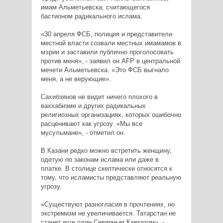
имам Альметьевска, считающегося
бастионом радикального ислама.
«30 апреля ФСБ, полиция и представители
местной власти созвали местных имамамов в
мэрии и заставили публично проголосовать
против меня», - заявил он AFP в центральной
мечети Альметьевска. «Это ФСБ выгнало
меня, а не верующие».
Сахибзянов не видит ничего плохого в
ваххабизме и других радикальных
религиозных организациях, которых ошибочно
расценивают как угрозу. «Мы все
мусульмане», - отметил он.
В Казани редко можно встретить женщину,
одетую по законам ислама или даже в
платке. В столице скептически относятся к
тому, что исламисты представляют реальную
угрозу.
«Существуют разногласия в прочтениях, но
экстремизм не увеличивается. Татарстан не
станет еще один Северным Кавказом», -