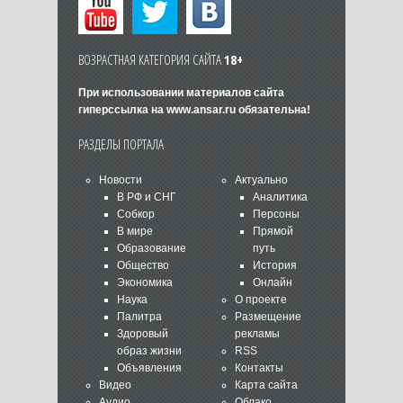
ВОЗРАСТНАЯ КАТЕГОРИЯ САЙТА
18+
При использовании материалов сайта
гиперссылка на
www.ansar.ru
обязательна!
РАЗДЕЛЫ ПОРТАЛА
Новости
Актуально
В РФ и СНГ
Аналитика
Собкор
Персоны
В мире
Прямой
Образование
путь
Общество
История
Экономика
Онлайн
Наука
О проекте
Палитра
Размещение
Здоровый
рекламы
образ жизни
RSS
Объявления
Контакты
Видео
Карта сайта
Аудио
Облако