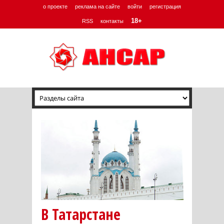
о проекте
реклама на сайте
войти
регистрация
18+
RSS
контакты
В Татарстане