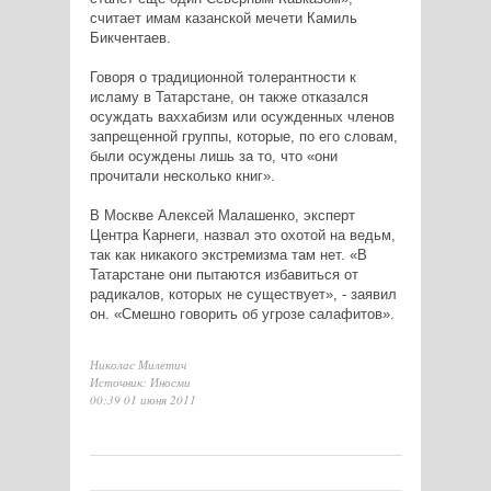
считает имам казанской мечети Камиль
Бикчентаев.
Говоря о традиционной толерантности к
исламу в Татарстане, он также отказался
осуждать ваххабизм или осужденных членов
запрещенной группы, которые, по его словам,
были осуждены лишь за то, что «они
прочитали несколько книг».
В Москве Алексей Малашенко, эксперт
Центра Карнеги, назвал это охотой на ведьм,
так как никакого экстремизма там нет. «В
Татарстане они пытаются избавиться от
радикалов, которых не существует», - заявил
он. «Смешно говорить об угрозе салафитов».
Николас Милетич
Источник: Иносми
00:39 01 июня 2011