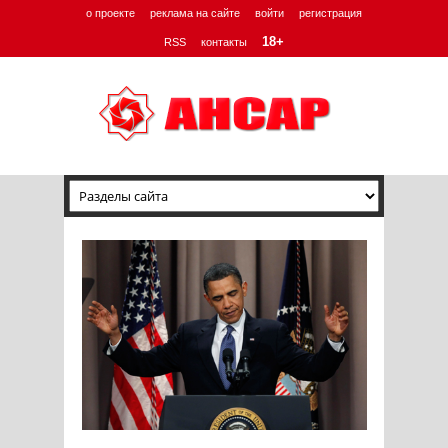
о проекте
реклама на сайте
войти
регистрация
18+
RSS
контакты