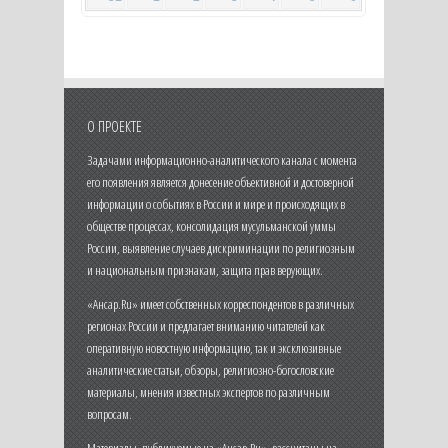
О ПРОЕКТЕ
Задачами информационно-аналитического канала с момента
его появления является донесение объективной и достоверной
информации о событиях в России и мире и происходящих в
обществе процессах, консолидация мусульманской уммы
России, выявление случаев дискриминации по религиозным
и национальным признакам, защита прав верующих.
«Ансар.Ru» имеет собственных корреспондентов в различных
регионах России и предлагает вниманию читателей как
оперативную новостную информацию, так и эксклюзивные
аналитические статьи, обзоры, религиозно-богословские
материалы, мнения известных экспертов по различным
вопросам.
Материалы, публикуемые на «Ансар.Ru», рассчитаны на