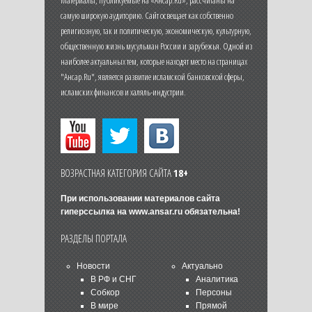
самую широкую аудиторию. Сайт освещает как собственно
религиозную, так и политическую, экономическую, культурную,
общественную жизнь мусульман России и зарубежья. Одной из
наиболее актуальных тем, которые находят место на страницах
"Ансар.Ru", является развитие исламской банковской сферы,
исламских финансов и халяль-индустрии.
ВОЗРАСТНАЯ КАТЕГОРИЯ САЙТА
18+
При использовании материалов сайта
гиперссылка на
www.ansar.ru
обязательна!
РАЗДЕЛЫ ПОРТАЛА
Новости
Актуально
В РФ и СНГ
Аналитика
Собкор
Персоны
В мире
Прямой