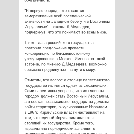
обязательств.
"В первую очередь это касается
замораживания всей поселенческой
активности на Западном берегу и в Восточном
Иерусалиме", - сказал Д.Медведев,
подчеркнув, что это понимают во всем мире.
Также глава российского государства
повторил предложение провести
конференцию по ближневосточному
урегулированию в Москве. Именно на такой
встрече, по мнению Д.Медведева, возможно
серьезно продвинуться на пути к миру.
Отметим, что вопрос о столице палестинского
государства является одним из сложнейших.
Сами палестинцы уверены, что их главным
городом должен стать Восточный Иерусалим,
а в состав независимого государства должны
войти территории, оккупированные Израилем
в 1967г. Израильские власти настаивают на
том, что единый Иерусалим является
столицей их государства. Кроме того,
израильтяне периодически заявляют о
готовности продолжить строительство новых