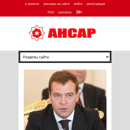
о проекте
реклама на сайте
войти
регистрация
18+
RSS
контакты