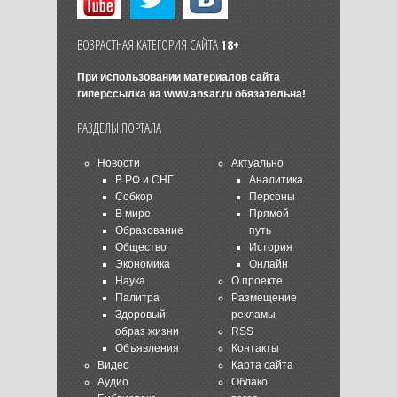
ВОЗРАСТНАЯ КАТЕГОРИЯ САЙТА
18+
При использовании материалов сайта
гиперссылка на
www.ansar.ru
обязательна!
РАЗДЕЛЫ ПОРТАЛА
Новости
Актуально
В РФ и СНГ
Аналитика
Собкор
Персоны
В мире
Прямой
Образование
путь
Общество
История
Экономика
Онлайн
Наука
О проекте
Палитра
Размещение
Здоровый
рекламы
образ жизни
RSS
Объявления
Контакты
Видео
Карта сайта
Аудио
Облако