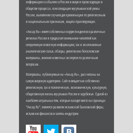
информации о событиях в России и мире и происходящих в
обществе процессах, консолидация мусульманской уммы
России, выявление случаев дискриминации по религиозным
и национальным признакам, защита прав верующих.
«Ансар.Ru» имеет собственных корреспондентов в различных
регионах России и предлагает вниманию читателей как
оперативную новостную информацию, так и эксклюзивные
аналитические статьи, обзоры, религиозно-богословские
материалы, мнения известных экспертов по различным
вопросам.
Материалы, публикуемые на «Ансар.Ru», рассчитаны на
самую широкую аудиторию. Сайт освещает как собственно
религиозную, так и политическую, экономическую, культурную,
общественную жизнь мусульман России и зарубежья. Одной из
наиболее актуальных тем, которые находят место на страницах
"Ансар.Ru", является развитие исламской банковской сферы,
исламских финансов и халяль-индустрии.