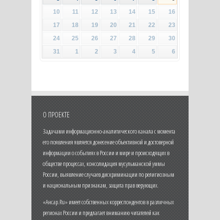
10
11
12
13
14
15
16
17
18
19
20
21
22
23
24
25
26
27
28
29
30
31
1
2
3
4
5
6
О ПРОЕКТЕ
Задачами информационно-аналитического канала с момента
его появления является донесение объективной и достоверной
информации о событиях в России и мире и происходящих в
обществе процессах, консолидация мусульманской уммы
России, выявление случаев дискриминации по религиозным
и национальным признакам, защита прав верующих.
«Ансар.Ru» имеет собственных корреспондентов в различных
регионах России и предлагает вниманию читателей как