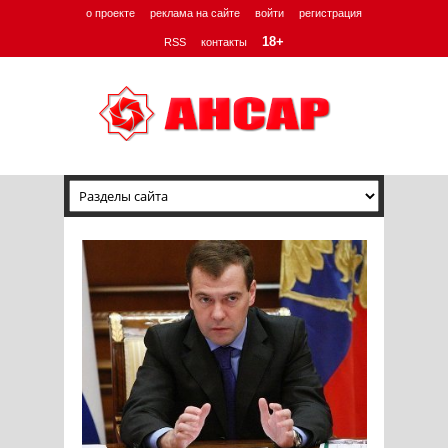
о проекте
реклама на сайте
войти
регистрация
18+
RSS
контакты