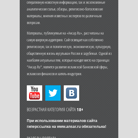
оперативную новостную информацию, так и эксклюзивные
аналитические статьи, обзоры, религиозно-богословские
материалы, мнения известных экспертов по различным
вопросам.
Материалы, публикуемые на «Ансар.Ru», рассчитаны на
самую широкую аудиторию. Сайт освещает как собственно
религиозную, так и политическую, экономическую, культурную,
общественную жизнь мусульман России и зарубежья. Одной из
наиболее актуальных тем, которые находят место на страницах
"Ансар.Ru", является развитие исламской банковской сферы,
исламских финансов и халяль-индустрии.
ВОЗРАСТНАЯ КАТЕГОРИЯ САЙТА
18+
При использовании материалов сайта
гиперссылка на
www.ansar.ru
обязательна!