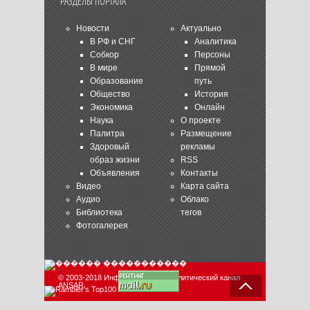
РАЗДЕЛЫ ПОРТАЛА
Новости
Актуально
В РФ и СНГ
Аналитика
Собкор
Персоны
В мире
Прямой
Образование
путь
Общество
История
Экономика
Онлайн
Наука
О проекте
Палитра
Размещение
Здоровый
рекламы
образ жизни
RSS
Объявления
Контакты
Видео
Карта сайта
Аудио
Облако
Библиотека
тегов
Фотогалерея
© 2003-2018 Информационно-аналитический канал
ANSAR