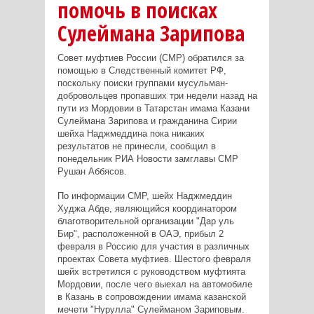
помочь в поисках
Сулеймана Зарипова
Совет муфтиев России (СМР) обратился за
помощью в Следственный комитет РФ,
поскольку поиски группами мусульман-
добровольцев пропавших три недели назад на
пути из Мордовии в Татарстан имама Казани
Сулеймана Зарипова и гражданина Сирии
шейха Наджмеддина пока никаких
результатов не принесли, сообщил в
понедельник РИА Новости замглавы СМР
Рушан Аббясов.
По информации СМР, шейх Наджмеддин
Худжа Абде, являющийся координатором
благотворительной организации "Дар уль
Бир", расположенной в ОАЭ, прибыл 2
февраля в Россию для участия в различных
проектах Совета муфтиев. Шестого февраля
шейх встретился с руководством муфтията
Мордовии, после чего выехал на автомобиле
в Казань в сопровождении имама казанской
мечети "Нурулла" Сулейманом Зариповым.