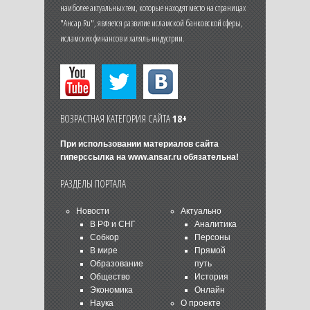
наиболее актуальных тем, которые находят место на страницах
"Ансар.Ru", является развитие исламской банковской сферы,
исламских финансов и халяль-индустрии.
ВОЗРАСТНАЯ КАТЕГОРИЯ САЙТА
18+
При использовании материалов сайта
гиперссылка на
www.ansar.ru
обязательна!
РАЗДЕЛЫ ПОРТАЛА
Новости
Актуально
В РФ и СНГ
Аналитика
Собкор
Персоны
В мире
Прямой
Образование
путь
Общество
История
Экономика
Онлайн
Наука
О проекте