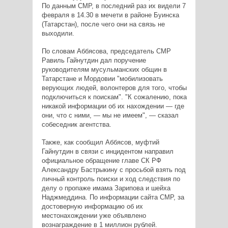
По данным СМР, в последний раз их видели 7
февраля в 14.30 в мечети в районе Буинска
(Татарстан), после чего они на связь не
выходили.
По словам Аббясова, председатель СМР
Равиль Гайнутдин дал поручение
руководителям мусульманских общин в
Татарстане и Мордовии "мобилизовать
верующих людей, волонтеров для того, чтобы
подключиться к поискам". "К сожалению, пока
никакой информации об их нахождении — где
они, что с ними, — мы не имеем", — сказал
собеседник агентства.
Также, как сообщил Аббясов, муфтий
Гайнутдин в связи с инцидентом направил
официальное обращение главе СК РФ
Александру Бастрыкину с просьбой взять под
личный контроль поиски и ход следствия по
делу о пропаже имама Зарипова и шейха
Наджмеддина. По информации сайта СМР, за
достоверную информацию об их
местонахождении уже объявлено
вознаграждение в 1 миллион рублей.