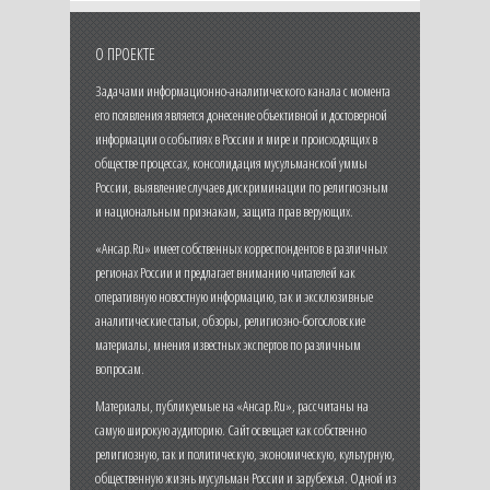
О ПРОЕКТЕ
Задачами информационно-аналитического канала с момента
его появления является донесение объективной и достоверной
информации о событиях в России и мире и происходящих в
обществе процессах, консолидация мусульманской уммы
России, выявление случаев дискриминации по религиозным
и национальным признакам, защита прав верующих.
«Ансар.Ru» имеет собственных корреспондентов в различных
регионах России и предлагает вниманию читателей как
оперативную новостную информацию, так и эксклюзивные
аналитические статьи, обзоры, религиозно-богословские
материалы, мнения известных экспертов по различным
вопросам.
Материалы, публикуемые на «Ансар.Ru», рассчитаны на
самую широкую аудиторию. Сайт освещает как собственно
религиозную, так и политическую, экономическую, культурную,
общественную жизнь мусульман России и зарубежья. Одной из