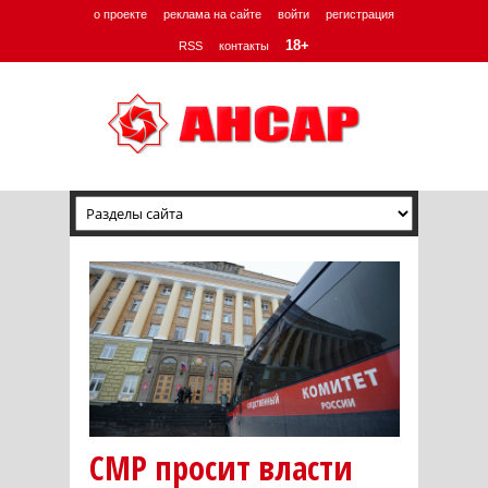
о проекте
реклама на сайте
войти
регистрация
18+
RSS
контакты
СМР просит власти