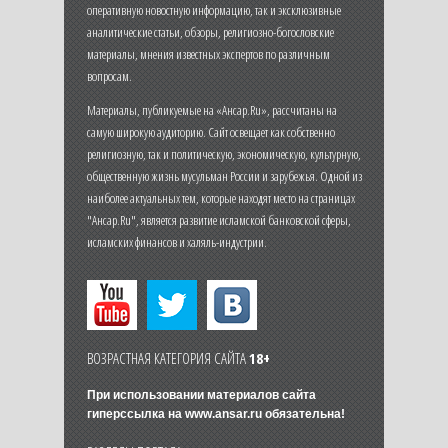
оперативную новостную информацию, так и эксклюзивные
аналитические статьи, обзоры, религиозно-богословские
материалы, мнения известных экспертов по различным
вопросам.
Материалы, публикуемые на «Ансар.Ru», рассчитаны на
самую широкую аудиторию. Сайт освещает как собственно
религиозную, так и политическую, экономическую, культурную,
общественную жизнь мусульман России и зарубежья. Одной из
наиболее актуальных тем, которые находят место на страницах
"Ансар.Ru", является развитие исламской банковской сферы,
исламских финансов и халяль-индустрии.
ВОЗРАСТНАЯ КАТЕГОРИЯ САЙТА
18+
При использовании материалов сайта
гиперссылка на
www.ansar.ru
обязательна!