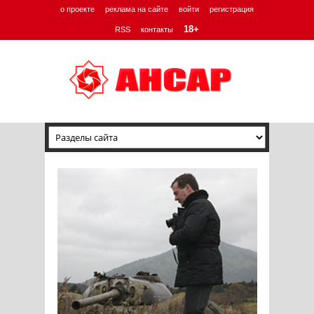
о проекте
реклама на сайте
войти
регистрация
18+
RSS
контакты