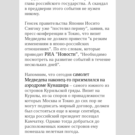
глава российского государства. А скандал
в преддверии этого события не нужен
никому.
Генсек правительства Японии Иосито
Сэнгоку уже "постелил перину", заявив, на
пресс-конференции в Токио, что визит
Медведева не должен привести "к резким
изменениям в японо-российских
отношениях". По его словам, которые
РИА "Новости"
приводит
, "Необходимо
посмотреть на развитие событий в течение
нескольких дней".
самолет
Напомним, что сегодня
Медведева наконец-то приземлился на
аэродроме Кунашира
– самого южного из
островов Курильской гряды. Визит на
Курилы, из-за споров о принадлежности
которых Москва и Токио до сих пор не
могут подписать мирный договор, должен
был состояться еще в конце сентября,
когда российский президент посещал
Камчатку. Однако тогда добраться до
расположенных южнее островов ему
помешала нелетная погода.