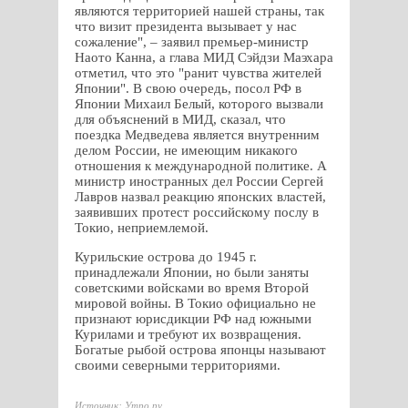
являются территорией нашей страны, так
что визит президента вызывает у нас
сожаление", – заявил премьер-министр
Наото Канна, а глава МИД Сэйдзи Маэхара
отметил, что это "ранит чувства жителей
Японии". В свою очередь, посол РФ в
Японии Михаил Белый, которого вызвали
для объяснений в МИД, сказал, что
поездка Медведева является внутренним
делом России, не имеющим никакого
отношения к международной политике. А
министр иностранных дел России Сергей
Лавров назвал реакцию японских властей,
заявивших протест российскому послу в
Токио, неприемлемой.
Курильские острова до 1945 г.
принадлежали Японии, но были заняты
советскими войсками во время Второй
мировой войны. В Токио официально не
признают юрисдикции РФ над южными
Курилами и требуют их возвращения.
Богатые рыбой острова японцы называют
своими северными территориями.
Источник: Утро.ру