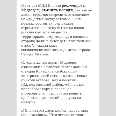
рекомендовал
В тот раз МИД Японии
Медведеву отменить поездку
, так как это
может серьезно повредить отношениям
между двумя государствами. "Если
поездка состоится, она окажет
отрицательное воздействие на японо-
российские переговоры по
территориальному вопросу, и японская
сторона должна будет дать решительный
отпор", - сказал глава
внешнеполитического ведомства страны
Сейдзи Маэхара.
Сегодня же президент Медведев
ознакомился с работой геотермальной
станции Кунашира, снабжающей
электроэнергией несколько населенных
пунктов острова, затем посетил
Южнокурильский рыбокомбинат, где
попробовал икру и пообещал
руководителю предприятия решить
проблемы с доставкой продукта на
материк.
В Японии остались крайне недовольны
происходящим. "Эти четыре острова