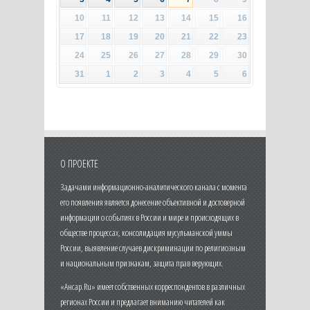
10
11
12
13
14
15
16
17
18
19
20
21
22
23
24
25
26
27
28
29
30
31
1
2
3
4
5
6
О ПРОЕКТЕ
Задачами информационно-аналитического канала с момента
его появления является донесение объективной и достоверной
информации о событиях в России и мире и происходящих в
обществе процессах, консолидация мусульманской уммы
России, выявление случаев дискриминации по религиозным
и национальным признакам, защита прав верующих.
«Ансар.Ru» имеет собственных корреспондентов в различных
регионах России и предлагает вниманию читателей как