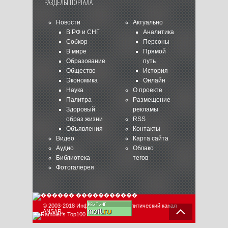
РАЗДЕЛЫ ПОРТАЛА
Новости
Актуально
В РФ и СНГ
Аналитика
Собкор
Персоны
В мире
Прямой
Образование
путь
Общество
История
Экономика
Онлайн
Наука
О проекте
Палитра
Размещение
Здоровый
рекламы
образ жизни
RSS
Объявления
Контакты
Видео
Карта сайта
Аудио
Облако
Библиотека
тегов
Фотогалерея
© 2003-2018 Информационно-аналитический канал
ANSAR