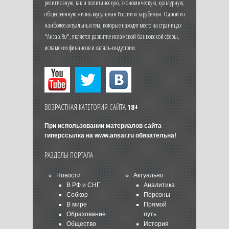
религиозную, так и политическую, экономическую, культурную,
общественную жизнь мусульман России и зарубежья. Одной из
наиболее актуальных тем, которые находят место на страницах
"Ансар.Ru", является развитие исламской банковской сферы,
исламских финансов и халяль-индустрии.
ВОЗРАСТНАЯ КАТЕГОРИЯ САЙТА
18+
При использовании материалов сайта
гиперссылка на
www.ansar.ru
обязательна!
РАЗДЕЛЫ ПОРТАЛА
Новости
Актуально
В РФ и СНГ
Аналитика
Собкор
Персоны
В мире
Прямой
Образование
путь
Общество
История