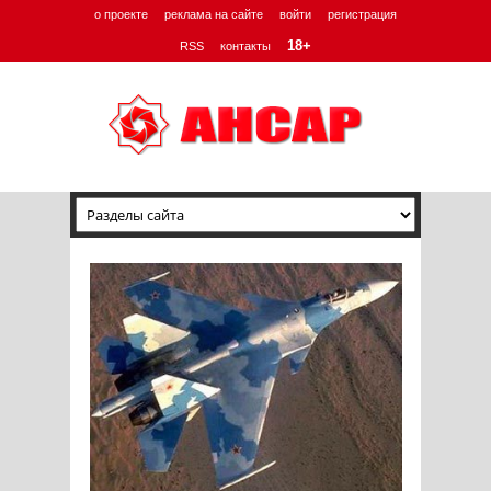
о проекте
реклама на сайте
войти
регистрация
18+
RSS
контакты