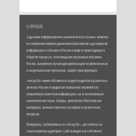
О ПРОЕКТЕ
Задачами информационно-аналитического канала с момента
его появления является донесение объективной и достоверной
информации о событиях в России и мире и происходящих в
обществе процессах, консолидация мусульманской уммы
России, выявление случаев дискриминации по религиозным
и национальным признакам, защита прав верующих.
«Ансар.Ru» имеет собственных корреспондентов в различных
регионах России и предлагает вниманию читателей как
оперативную новостную информацию, так и эксклюзивные
аналитические статьи, обзоры, религиозно-богословские
материалы, мнения известных экспертов по различным
вопросам.
Материалы, публикуемые на «Ансар.Ru», рассчитаны на
самую широкую аудиторию. Сайт освещает как собственно