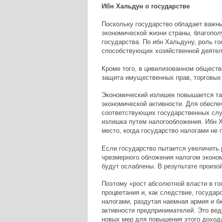
Ибн Хальдун о государстве
Поскольку государство обладает важн
экономической жизни страны, благопол
государства. По ибн Хальдуну, роль го
способствующих хозяйственной деятел
Кроме того, в цивилизованном обществ
защита имущественных прав, торговых 
Экономический излишек повышается там
экономической активности. Для обесп
соответствующих государственных сл
излишка путем налогообложения. Ибн Х
место, когда государство налогами не 
Если государство пытается увеличить 
чрезмерного обложения налогом эконом
будут ослаблены. В результате произо
Поэтому «рост абсолютной власти в го
процветания и, как следствие, госуда
налогами, раздутая наемная армия и б
активности предпринимателей. Это вед
новых мер для повышения этого дохода