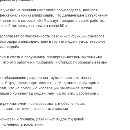
о указал на принцип массового производства, важность
офессиональной квалификации, что дальнейшие разъяснения
 понятия, о которых ибн Хальдун говорил в своих работах,
ской литературе только в конце 50-х.
редполагает согласованность различных функций факторов
о благодаря взаимодействию в группе людей, удовлетворяет
сла людей».
рил в связи с получением предпринимателем выгоды «на
м, что эти работники прибавили к стоимости обрабатываемых
е обоснование разделения труда и, соответственно,
тный труд производит больше, чем нужно и необходимо
азал, что «с помощью кооперации работников можно
льшего количества людей, чем число этих работников».
дпринимателей – согласовывать и обеспечивать
а в соответствии с рыночными силами.
конности и порядка, различных видов трудовой
 численность населения.