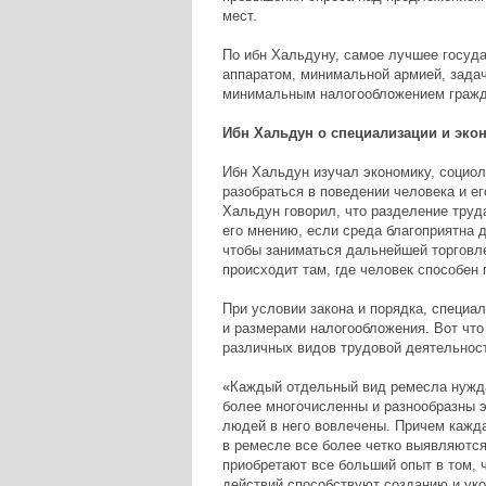
мест.
По ибн Хальдуну, самое лучшее госуд
аппаратом, минимальной армией, задач
минимальным налогообложением гражда
Ибн Хальдун о специализации и эко
Ибн Хальдун изучал экономику, социол
разобраться в поведении человека и ег
Хальдун говорил, что разделение труд
его мнению, если среда благоприятна 
чтобы заниматься дальнейшей торговле
происходит там, где человек способен 
При условии закона и порядка, специал
и размерами налогообложения. Вот что
различных видов трудовой деятельност
«Каждый отдельный вид ремесла нуждае
более многочисленны и разнообразны э
людей в него вовлечены. Причем кажда
в ремесле все более четко выявляются
приобретают все больший опыт в том, 
действий способствуют созданию и ук