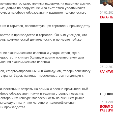
 уменьшении государственных издержек на наемную армию.
омендацию на вооружение и за счет этого увеличивают
сурсы на сферу образования и развитие человеческого
04.01.20
КАКАЯ В
ния и тарифов, препятствующих торговле и производству.
арства в производстве и торговле. Он был убежден, что
ципы коммерческой деятельности, и не имеют той же
ние экономического излишка и упадок стран, где в
сударство, и считал большую армию препятствием для
вышения экономического излишка.
25.12.20
ХАЛИФАТ
ов, сформулированных ибн Хальдуном, теперь понемногу
 страны. Здесь начинает прослеживаться тенденция к
инвестиции и затраты на армию и военно-промышленный
ЕЩЕ НОВ
феру образования, науки и техники с целью повысить
ектора и их конкурентоспособность на внешнем рынке.
15.11.20
ы следуют политике льготного налогообложения,
ИСЛАМС
 и производства.
РАЗВЕРН