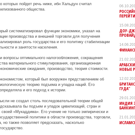
 о которых пойдет речь ниже, ибн Хальдун считал
06.10.20
илизованного общества.
РОССИЙ
ПЕРЕЙТИ
15.08.20
ДОУ-ДЖ
орый систематизировал функции экономики, указал на
ПРОВАЙ
ации производства и внешней торговли для получения
нализировал роль государства и его политику стабилизации
14.06.20
льности и занятости населения.
ФИНАНС
ли вопросы оптимального налогообложения, сокращения
21.02.20
ства материального стимулирования, организационная
АРАБСК
НОВЫЕ 
экономические ожидания, производство, теория стоимости.
12.02.20
экономистом, который был вооружен представлением об
БРИТАНС
иологическую теорию подъема и упадка наций. Его
ГУДА"
определяла и его подход к истории.
29.01.20
мысли не создал столь последовательной теории общей
ИНДИЯ 
едсказывала бы подъем и упадок цивилизаций, стран и
БАНКИН
в своей «Мукаддима». Его учение не только эмпирически и
сударственной политики в области производства, торговли,
21.01.20
ИСЛАМС
, но также позволяет предсказать, насколько
государство.