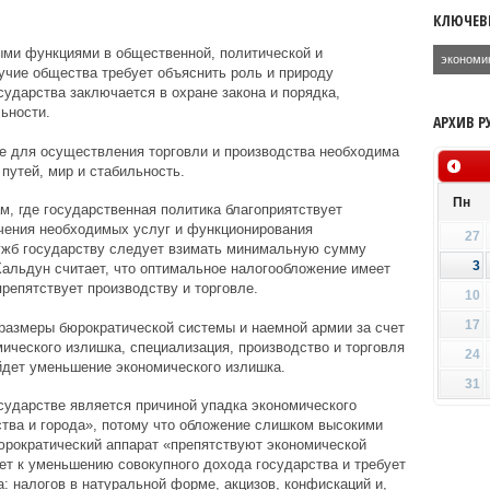
КЛЮЧЕВ
ыми функциями в общественной, политической и
экономи
учие общества требует объяснить роль и природу
сударства заключается в охране закона и порядка,
ьности.
АРХИВ Р
е для осуществления торговли и производства необходима
путей, мир и стабильность.
Пн
, где государственная политика благоприятствует
ечения необходимых услуг и функционирования
27
ужб государству следует взимать минимальную сумму
3
альдун считает, что оптимальное налогообложение имеет
препятствует производству и торговле.
10
17
размеры бюрократической системы и наемной армии за счет
ического излишка, специализация, производство и торговля
24
йдет уменьшение экономического излишка.
31
сударстве является причиной упадка экономического
рства и города», потому что обложение слишком высокими
юрократический аппарат «препятствуют экономической
ет к уменьшению совокупного дохода государства и требует
: налогов в натуральной форме, акцизов, конфискаций и,