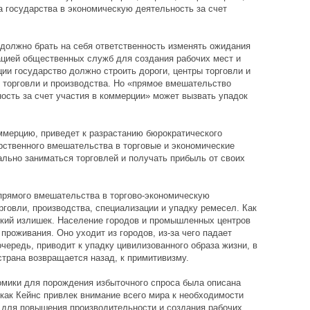
а государства в экономическую деятельность за счет
должно брать на себя ответственность изменять ожидания
ацией общественных служб для создания рабочих мест и
ии государство должно строить дороги, центры торговли и
 торговли и производства. Но «прямое вмешательство
ость за счет участия в коммерции» может вызвать упадок
ммерцию, приведет к разрастанию бюрократического
арственного вмешательства в торговые и экономические
льно заниматься торговлей и получать прибыль от своих
 прямого вмешательства в торгово-экономическую
рговли, производства, специализации и упадку ремесел. Как
ский излишек. Население городов и промышленных центров
проживания. Оно уходит из городов, из-за чего падает
очередь, приводит к упадку цивилизованного образа жизни, в
страна возвращается назад, к примитивизму.
омики для порождения избыточного спроса была описана
 как Кейнс привлек внимание всего мира к необходимости
для повышения производительности и создания рабочих