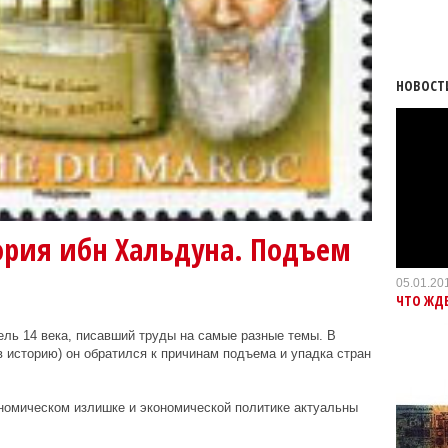
НОВОСТ
ория ибн Хальдуна. Подъем
05.01.20
ЧТО ЖДЕ
ль 14 века, писавший труды на самые разные темы. В
 историю) он обратился к причинам подъема и упадка стран
номическом излишке и экономической политике актуальны