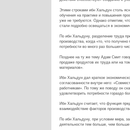
Этими строками ибн Хальдун столь ясн
обучения на практике и повышения пр
уже не требуются. Однако отметим, что
стали подробно освещаться в экономиче
По ибн Хальдуну, разделение труда п
производства, когда «то, что получен
потребности во много раз большего чи
Позднее на ту же тему Адам Смит гово
продаже продуктов их труда или на то
материалов».
Ибн Хальдун дал краткое экономическо
согласованности внутри него: «Совмес
работникам». По тому же поводу он ск
удовлетворить потребности гораздо бо
Ибн Хальдун считает, что функция пре
взаимодействие факторов производств
По ибн Хальдуну, при условии мира, за
деятельности тем больше, чем больше