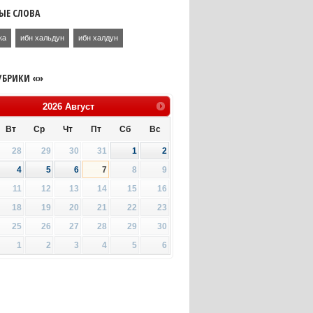
ЫЕ СЛОВА
ка
ибн хальдун
ибн халдун
УБРИКИ «»
2026
Август
Вт
Ср
Чт
Пт
Сб
Вс
28
29
30
31
1
2
4
5
6
7
8
9
11
12
13
14
15
16
18
19
20
21
22
23
25
26
27
28
29
30
1
2
3
4
5
6