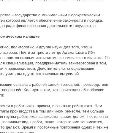
арство – государство с минимальным бюрократическим
ей которой является обеспечение законности и порядка,
н ради финансирования деятельности государства.
номическом излишке
огию, политологию и другие науки для того, чтобы
о истории. Почти за триста лет до Адама Смита Ибн
а является важным источником экономического излишка. По
для специализации, предприниматель заинтересован в том,
й и производством. Действительно, специализация
получить выгоду от затраченных им усилий.
изация связана с рабочей силой, торговлей, производством
 говорил ибн Хальдун о том, как происходит обособление
и:
тся в работниках, причем, в опытных работниках. Чем
тапы производства в том или ином ремесле, тем больше
я группа работников занимается своим делом. Постепенно
 различные виды работ, люди, которые ими занимаются,
что делают. Время и постоянные повторения одних и тех же
оренению ремесел».