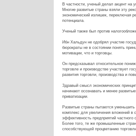
В частности, ученый делал акцент на
Многие развитые страны взяли эту рек
экономический излишек, переключая ре
потенциала.
Ученый также был против налогообложе
Ибн Хальдун не одобрял участие госуд
бюрократы не в состоянии понять прин
мотивации, что и торговцы.
Он предсказывал относительное пониже
торговле и производстве участвует го
развития торговли, производства и по
Здравый смысл экономических принцип
начинают осознавать и менее развитые
приватизации.
Развитые страны пытаются уменьшить 
комплекс для увеличения вложений в с
эффективность предприятий частного с
Более того, те же промышленные стран
способствующей процветанию торговли