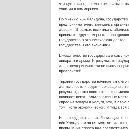
что хуже всего, прямого вмешательств
участия в коммерции».
По мнению ибн Хальдуна, государство 
предпринимателей, занимаясь организ
доверия. В рамках политики стабилизац
принимать другие меры для поощрения
государства в экономическую деятельн
государства и его экономики.
Вмешательство государства в саму ко
аппарата и армии. В результате госуд
дела предприниматели не смогут норма
предприятий.
Тирания государства начинается с его
деятельность и ведет к сокращению то
результат, резко снижается экономиче
начинает искать альтернативные места 
спрос на товары и услуги, что, в свою 
том числе экономической. И тогда вся 
Роль государства в стабилизации экон
ибн Хальдуном за пятьсот лет до того,
превышения спроса над предложением 