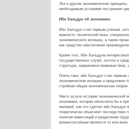
Эти и другие экономические принципы,
необходимым условием построения цив
Ибн Хальдун об экономике
Ибн Хальдун стал первым ученым, кот
важность технической базы, специализ
экономического излишка, а также проа
как средство обеспечения производите
Кроме того, Ибн Хальдуна интересова
государственных служб, льготы и сред
структура, нормативно-правовая база, 
Опять-таки, ибн Хальдун стал первым 
экономическом излишке и предложил б
стройная общая экономическая теория 
Никто за всю историю экономической 
экономики, которая объясняла бы и пр
империй, как это сделал ибн Хальдун 
теоретически объясняет последствия го
понятия инвестиций и разделения труда
жизнеспособным является то или иное 